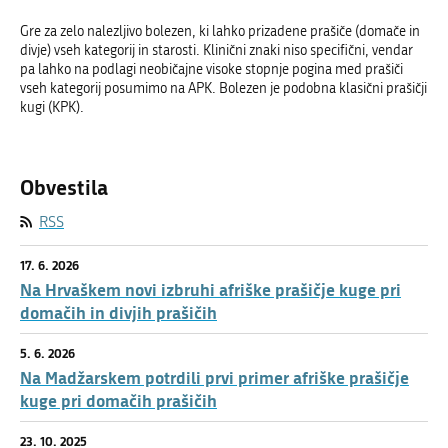
Gre za zelo nalezljivo bolezen, ki lahko prizadene prašiče (domače in
divje) vseh kategorij in starosti. Klinični znaki niso specifični, vendar
pa lahko na podlagi neobičajne visoke stopnje pogina med prašiči
vseh kategorij posumimo na APK. Bolezen je podobna klasični prašičji
kugi (KPK).
Obvestila
RSS
17. 6. 2026
Na Hrvaškem novi izbruhi afriške prašičje kuge pri
domačih in divjih prašičih
5. 6. 2026
Na Madžarskem potrdili prvi primer afriške prašičje
kuge pri domačih prašičih
23. 10. 2025