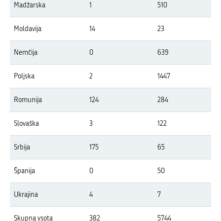
Madžarska
1
510
Moldavija
14
23
Nemčija
0
639
Poljska
2
1447
Romunija
124
284
Slovaška
3
122
Srbija
175
65
Španija
0
50
Ukrajina
4
7
Skupna vsota
382
5744