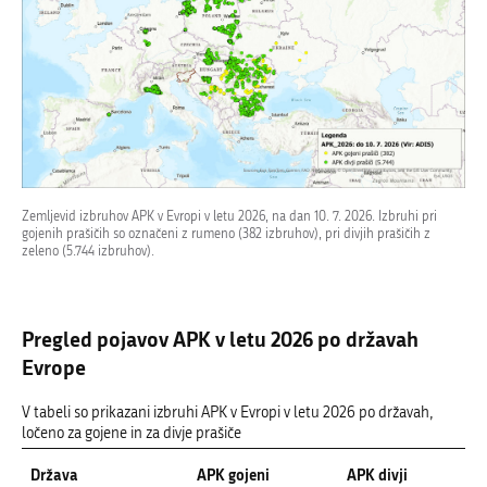
Zemljevid izbruhov APK v Evropi v letu 2026, na dan 10. 7. 2026. Izbruhi pri
gojenih prašičih so označeni z rumeno (382 izbruhov), pri divjih prašičih z
zeleno (5.744 izbruhov).
Pregled pojavov APK v letu 2026 po državah
Evrope
V tabeli so prikazani izbruhi APK v Evropi v letu 2026 po državah,
ločeno za gojene in za divje prašiče
Država
APK gojeni
APK divji