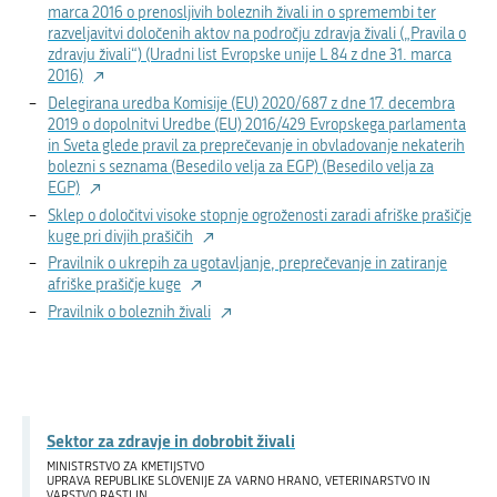
marca 2016 o prenosljivih boleznih živali in o spremembi ter
razveljavitvi določenih aktov na področju zdravja živali („Pravila o
zdravju živali“) (Uradni list Evropske unije L 84 z dne 31. marca
2016)
Delegirana uredba Komisije (EU) 2020/687 z dne 17. decembra
2019 o dopolnitvi Uredbe (EU) 2016/429 Evropskega parlamenta
in Sveta glede pravil za preprečevanje in obvladovanje nekaterih
bolezni s seznama (Besedilo velja za EGP) (Besedilo velja za
EGP)
Sklep o določitvi visoke stopnje ogroženosti zaradi afriške prašičje
kuge pri divjih prašičih
Pravilnik o ukrepih za ugotavljanje, preprečevanje in zatiranje
afriške prašičje kuge
Pravilnik o boleznih živali
Sektor za zdravje in dobrobit živali
MINISTRSTVO ZA KMETIJSTVO
UPRAVA REPUBLIKE SLOVENIJE ZA VARNO HRANO, VETERINARSTVO IN
VARSTVO RASTLIN