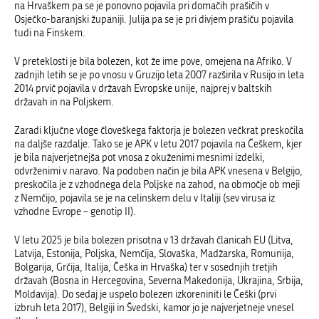
na Hrvaškem pa se je ponovno pojavila pri domačih prašičih v
Osječko-baranjski županiji. Julija pa se je pri divjem prašiču pojavila
tudi na Finskem.
V preteklosti je bila bolezen, kot že ime pove, omejena na Afriko. V
zadnjih letih se je po vnosu v Gruzijo leta 2007 razširila v Rusijo in leta
2014 prvič pojavila v državah Evropske unije, najprej v baltskih
državah in na Poljskem.
Zaradi ključne vloge človeškega faktorja je bolezen večkrat preskočila
na daljše razdalje. Tako se je APK v letu 2017 pojavila na Češkem, kjer
je bila najverjetnejša pot vnosa z okuženimi mesnimi izdelki,
odvrženimi v naravo. Na podoben način je bila APK vnesena v Belgijo,
preskočila je z vzhodnega dela Poljske na zahod, na območje ob meji
z Nemčijo, pojavila se je na celinskem delu v Italiji (sev virusa iz
vzhodne Evrope – genotip II).
V letu 2025 je bila bolezen prisotna v 13 državah članicah EU (Litva,
Latvija, Estonija, Poljska, Nemčija, Slovaška, Madžarska, Romunija,
Bolgarija, Grčija, Italija, Češka in Hrvaška) ter v sosednjih tretjih
državah (Bosna in Hercegovina, Severna Makedonija, Ukrajin
a
, Srbija,
Moldavija). Do sedaj je uspelo bolezen izkoreniniti le Češki (prvi
izbruh leta 2017)
,
Belgiji
in Švedski,
kamor jo je najverjetneje vnesel