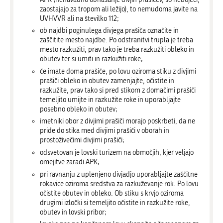
zaostajajo za tropom ali ležijo), to nemudoma javite na
UVHVVR ali na številko 112;
ob najdbi poginulega divjega prašiča označite in
zaščitite mesto najdbe. Po odstranitvi trupla je treba
mesto razkužiti, prav tako je treba razkužiti obleko in
obutev ter si umiti in razkužiti roke;
če imate doma prašiče, po lovu oziroma stiku z divjimi
prašiči obleko in obutev zamenjajte, očistite in
razkužite, prav tako si pred stikom z domačimi prašiči
temeljito umijte in razkužite roke in uporabljajte
posebno obleko in obutev;
imetniki obor z divjimi prašiči morajo poskrbeti, da ne
pride do stika med divjimi prašiči v oborah in
prostoživečimi divjimi prašiči;
odsvetovan je lovski turizem na območjih, kjer veljajo
omejitve zaradi APK;
pri ravnanju z uplenjeno divjadjo uporabljajte zaščitne
rokavice oziroma sredstva za razkuževanje rok. Po lovu
očistite obutev in obleko. Ob stiku s krvjo oziroma
drugimi izločki si temeljito očistite in razkužite roke,
obutev in lovski pribor;