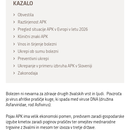
KAZALO
Obvestila
Razširjenost APK
Pregled situacije APK v Evropi v letu 2026
Klinični znaki APK
Vnos in širjenje bolezni
Ukrepi ob sumu bolezni
Preventivni ukrepi
Ukrepanje v primeru izbruha APK v Sloveniji
Zakonodaja
Bolezen ni nevarna za zdravje drugih živalskih vrst in ljudi. Povzroča
jo virus afriške prašičje kuge, ki spada med viruse DNA (družina
Asfarviridae, rod Asfivirus).
Pojav APK ima velik ekonomski pomen, predvsem zaradi gospodarske
izgube kmetov zaradi poginov prašičev ter omejitev mednarodne
trgovine z živalmi in mesom ter izvoza v tretje države.