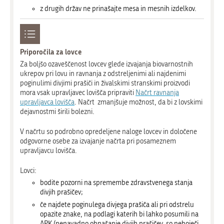
z drugih držav ne prinašajte mesa in mesnih izdelkov.
Priporočila za lovce
Za boljšo ozaveščenost lovcev glede izvajanja biovarnostnih
ukrepov pri lovu in ravnanja z odstreljenimi ali najdenimi
poginulimi divjimi prašiči in živalskimi stranskimi proizvodi
mora vsak upravljavec lovišča pripraviti
Načrt ravnanja
upravljavca lovišča
. Načrt zmanjšuje možnost, da bi z lovskimi
dejavnostmi širili bolezni.
V načrtu so podrobno opredeljene naloge lovcev in določene
odgovorne osebe za izvajanje načrta pri posameznem
upravljavcu lovišča.
Lovci:
bodite pozorni na spremembe zdravstvenega stanja
divjih prašičev;
če najdete poginulega divjega prašiča ali pri odstrelu
opazite znake, na podlagi katerih bi lahko posumili na
APK (nenavadno obnašanje divjih prašičev, so neboječi,