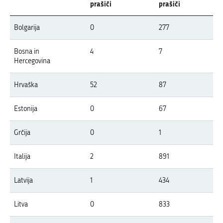
prašiči
prašiči
Pregled pojavov APK v letu 2026 po državah Evrope
Bolgarija
0
277
V tabeli so prikazani izbruhi APK v Evropi v letu 2026 po državah, ločeno z
Bosna in
4
7
Hercegovina
Hrvaška
52
87
Estonija
0
67
Grčija
0
1
Italija
2
891
Latvija
1
434
Litva
0
833