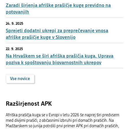
Zaradi širjenja afriške prašičje kuge previdno na
potovanjih
24. 9. 2025
Sprejeti dodatni ukrepi za preprečevanje vnosa
afriške prašičje kuge v Slovenijo
22. 9. 2025
Na Hrvaškem se širi afriška prašičja kuga, Uprava
poziva k spoštovanju biovarnostnih ukrepov
Vse novice
Razširjenost APK
Afriška prašičja kuga se v Evropi v letu 2026 še naprej širi predvsem
med divjimi prašiči, z občasnimi izbruhi pri domačih prašičih. Na
Madžarskem so junija potrdili prvi primer APK pri domačih prašičih,