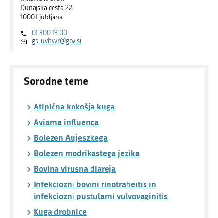
Dunajska cesta 22
1000 Ljubljana
01 300 13 00
gp.uvhvvr@gov.si
Sorodne teme
Atipična kokošja kuga
Aviarna influenca
Bolezen Aujeszkega
Bolezen modrikastega jezika
Bovina virusna diareja
Infekciozni bovini rinotraheitis in
infekciozni pustularni vulvovaginitis
Kuga drobnice