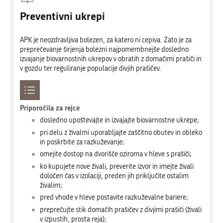
Preventivni ukrepi
APK je neozdravljiva bolezen, za katero ni cepiva. Zato je za
preprečevanje širjenja bolezni najpomembnejše dosledno
izvajanje biovarnostnih ukrepov v obratih z domačimi prašiči in
v gozdu ter reguliranje populacije divjih prašičev.
Priporočila za rejce
dosledno upoštevajte in izvajajte biovarnostne ukrepe;
pri delu z živalmi uporabljajte zaščitno obutev in obleko
in poskrbite za razkuževanje;
omejite dostop na dvorišče oziroma v hleve s prašiči;
ko kupujete nove živali, preverite izvor in imejte živali
določen čas v izolaciji, preden jih priključite ostalim
živalim;
pred vhode v hleve postavite razkuževalne bariere;
preprečujte stik domačih prašičev z divjimi prašiči (živali
v izpustih, prosta reja);