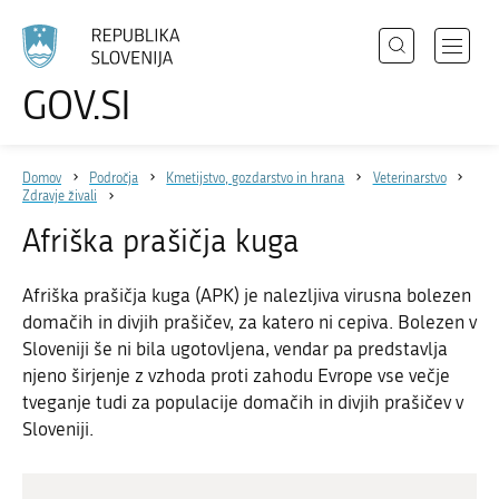
Išči
Odpri
GOV.SI
Področja
meni
Izberite
z
jezik
Državni organi
navigac
Domov
Področja
Kmetijstvo, gozdarstvo in hrana
Veterinarstvo
Zbirke
Zdravje živali
Dogodki
Afriška prašičja kuga
Novice
Afriška prašičja kuga (APK) je nalezljiva virusna bolezen
domačih in divjih prašičev, za katero ni cepiva. Bolezen v
Sloveniji še ni bila ugotovljena, vendar pa predstavlja
Sodelujte
njeno širjenje z vzhoda proti zahodu Evrope vse večje
Dostopnost
tveganje tudi za populacije domačih in divjih prašičev v
Sloveniji.
O spletnem mestu