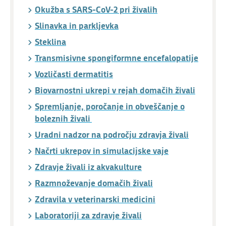
Okužba s SARS-CoV-2 pri živalih
Slinavka in parkljevka
Steklina
Transmisivne spongiformne encefalopatije
Vozličasti dermatitis
Biovarnostni ukrepi v rejah domačih živali
Spremljanje, poročanje in obveščanje o
boleznih živali
Uradni nadzor na področju zdravja živali
Načrti ukrepov in simulacijske vaje
Zdravje živali iz akvakulture
Razmnoževanje domačih živali
Zdravila v veterinarski medicini
Laboratoriji za zdravje živali