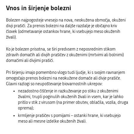
Vnos in širjenje bolezni
Bolezen najpogosteje vnesejo na nova, neokužena območja, okuženi
divji prašiči. Za prenos bolezni na daljše razdalje je običajno kriv
človek (odmetavanje ostankov hrane, ki vsebujejo meso okuženih
živali).
Ko je bolezen prisotna, se širi predvsem z neposrednim stikom
zdravih domačih ali divjih prašičev z okuženimi (mrtvimi ali bolnimi)
domačimi ali divjimi prašiči.
Pri širjenju imajo pomembno vlogo tudi ljudje, ki s svojim ravnanjem
omogočajo prenos bolezni na neokužene domače ali divje prašiče.
Glavni razlogi so neupoštevanje biovarnostnih ukrepov:
nezadostno čiščenje in razkuževanje po stiku z okuženimi
živalmi, trupli poginulih okuženih živali in vsem, kar je lahko
prišlo v stik z virusom (na primer obutev, oblačila, vozila, druga
oprema);
krmljenje prašičev s pomijami – ostanki hrane, ki vsebujejo
meso ali mesne izdelke okuženih živali.