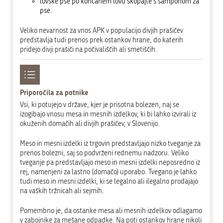
lovske pse po končanem lovu skopajte s šamponom za
pse.
Veliko nevarnost za vnos APK v populacijo divjih prašičev
predstavlja tudi prenos prek ostankov hrane, do katerih
pridejo divji prašiči na počivališčih ali smetiščih.
Priporočila za potnike
Vsi, ki potujejo v države, kjer je prisotna bolezen, naj se
izogibajo vnosu mesa in mesnih izdelkov, ki bi lahko izvirali iz
okuženih domačih ali divjih prašičev, v Slovenijo.
Meso in mesni izdelki iz trgovin predstavljajo nizko tveganje za
prenos bolezni, saj so podvrženi rednemu nadzoru. Veliko
tveganje pa predstavljajo meso in mesni izdelki neposredno iz
rej, namenjeni za lastno (domačo) uporabo. Tvegano je lahko
tudi meso in mesni izdelki, ki se legalno ali ilegalno prodajajo
na vaških tržnicah ali sejmih.
Pomembno je, da ostanke mesa ali mesnih izdelkov odlagamo
v zabojnike za mešane odpadke. Na poti ostankov hrane nikoli