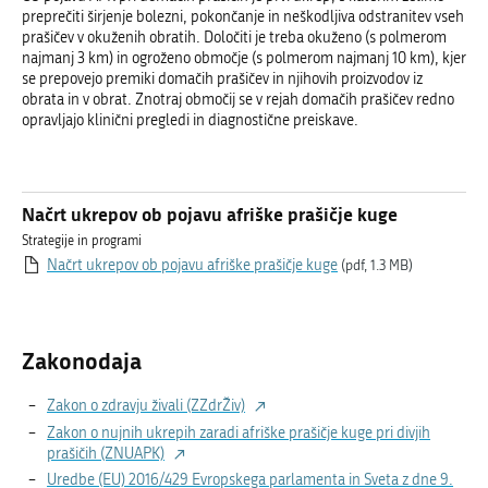
preprečiti širjenje bolezni, pokončanje in neškodljiva odstranitev vseh
prašičev v okuženih obratih. Določiti je treba okuženo (s polmerom
najmanj 3 km) in ogroženo območje (s polmerom najmanj 10 km), kjer
se prepovejo premiki domačih prašičev in njihovih proizvodov iz
obrata in v obrat. Znotraj območij se v rejah domačih prašičev redno
opravljajo klinični pregledi in diagnostične preiskave.
Načrt ukrepov ob pojavu afriške prašičje kuge
Strategije in programi
Načrt ukrepov ob pojavu afriške prašičje kuge
(pdf, 1.3 MB)
Zakonodaja
Zakon o zdravju živali (ZZdrŽiv)
Zakon o nujnih ukrepih zaradi afriške prašičje kuge pri divjih
prašičih (ZNUAPK)
Uredbe (EU) 2016/429 Evropskega parlamenta in Sveta z dne 9.