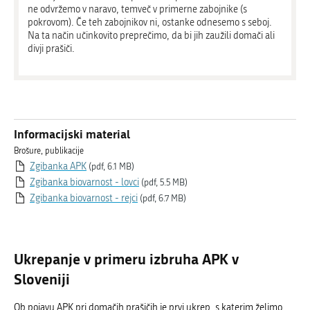
ne odvržemo v naravo, temveč v primerne zabojnike (s
pokrovom). Če teh zabojnikov ni, ostanke odnesemo s seboj.
Na ta način učinkovito preprečimo, da bi jih zaužili domači ali
divji prašiči.
Informacijski material
Brošure, publikacije
Zgibanka APK
(pdf, 6.1 MB)
Zgibanka biovarnost - lovci
(pdf, 5.5 MB)
Zgibanka biovarnost - rejci
(pdf, 6.7 MB)
Ukrepanje v primeru izbruha APK v
Sloveniji
Ob pojavu APK pri domačih prašičih je prvi ukrep, s katerim želimo