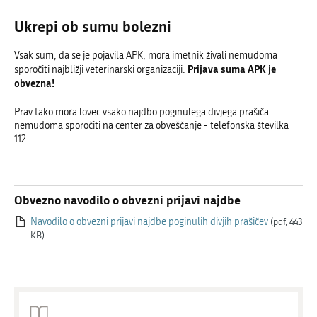
Ukrepi ob sumu bolezni
Vsak sum, da se je pojavila APK, mora imetnik živali nemudoma
Prijava suma APK je
sporočiti najbližji veterinarski organizaciji.
obvezna!
Prav tako mora lovec vsako najdbo poginulega divjega prašiča
nemudoma sporočiti na center za obveščanje - telefonska številka
112.
Obvezno navodilo o obvezni prijavi najdbe
Navodilo o obvezni prijavi najdbe poginulih divjih prašičev
(pdf, 443
KB)