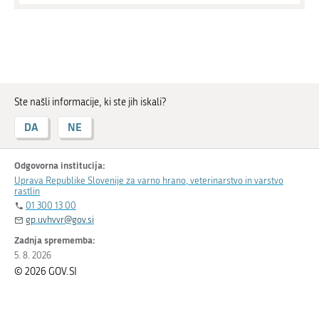
Ste našli informacije, ki ste jih iskali?
DA
NE
Odgovorna institucija:
Uprava Republike Slovenije za varno hrano, veterinarstvo in varstvo
rastlin
01 300 13 00
gp.uvhvvr@gov.si
Zadnja sprememba:
5. 8. 2026
© 2026 GOV.SI