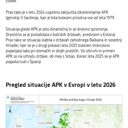
človek.
Prav tako je v letu 2024 uspešno zaključila izkoreninjenje APK
(genotip I) Sardinija, kjer je bila bolezen prisotna vse od leta 1979.
Situacija glede APK je zelo dinamična in se dnevno spreminja.
Drastično se je poslabšala
v baltskih državah, predvsem v Estoniji.
Prav tako se situacija slabša v državah zahodnega Balkana in sosednji
Hrvaški, kjer se je v drugi polovici leta 2025 bolezen intenzivno
pojavljala tako pri domačih in divjih prašičih. Vsi izbruhi in primeri
APK so na vzhodu države, ob meji s Srbijo. Konec leta 2025 se je APK
pojavila tudi v Španiji.
Pregled situacije APK v Evropi v letu 2026