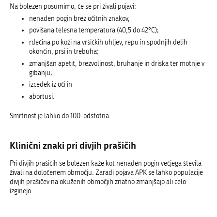
Na bolezen posumimo, če se pri živali pojavi:
nenaden pogin brez očitnih znakov,
povišana telesna temperatura (40,5 do 42°C);
rdečina po koži na vršičkih uhljev, repu in spodnjih delih
okončin, prsi in trebuha;
zmanjšan apetit, brezvoljnost, bruhanje in driska ter motnje v
gibanju;
izcedek iz oči in
abortusi.
Smrtnost je lahko do 100-odstotna.
Klinični znaki pri divjih prašičih
Pri divjih prašičih se bolezen kaže kot nenaden pogin večjega števila
živali na določenem območju. Zaradi pojava APK se lahko populacije
divjih prašičev na okuženih območjih znatno zmanjšajo ali celo
izginejo.