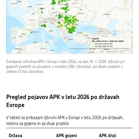
Zemljevid izbruhov APK v Evropi v letu 2026, na dan 10. 7. 2026. Izbruhi pri
gojenih prašičih so označeni z rumeno (382 izbruhov), pri divjih prašičih z
zeleno (5.744 izbruhov).
Pregled pojavov APK v letu 2026 po državah
Evrope
V tabeli so prikazani izbruhi APK v Evropi v letu 2026 po državah,
ločeno za gojene in za divje prašiče
Država
APK gojeni
APK divji