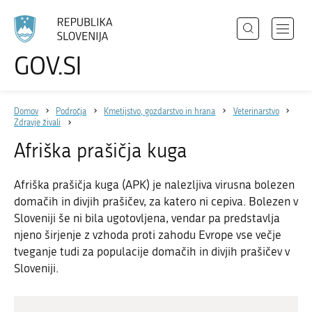
Išči
Odpri
GOV.SI
Področja
meni
Izberite
z
jezik
Državni organi
navigac
Domov
Področja
Kmetijstvo, gozdarstvo in hrana
Veterinarstvo
Zbirke
Zdravje živali
Dogodki
Afriška prašičja kuga
Novice
Afriška prašičja kuga (APK) je nalezljiva virusna bolezen
domačih in divjih prašičev, za katero ni cepiva. Bolezen v
Sloveniji še ni bila ugotovljena, vendar pa predstavlja
Sodelujte
njeno širjenje z vzhoda proti zahodu Evrope vse večje
Dostopnost
tveganje tudi za populacije domačih in divjih prašičev v
Sloveniji.
O spletnem mestu