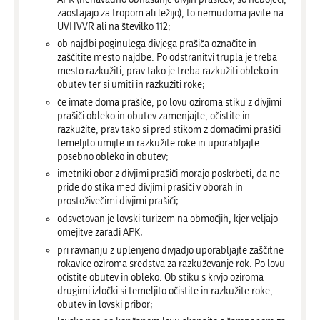
zaostajajo za tropom ali ležijo), to nemudoma javite na
UVHVVR ali na številko 112;
ob najdbi poginulega divjega prašiča označite in
zaščitite mesto najdbe. Po odstranitvi trupla je treba
mesto razkužiti, prav tako je treba razkužiti obleko in
obutev ter si umiti in razkužiti roke;
če imate doma prašiče, po lovu oziroma stiku z divjimi
prašiči obleko in obutev zamenjajte, očistite in
razkužite, prav tako si pred stikom z domačimi prašiči
temeljito umijte in razkužite roke in uporabljajte
posebno obleko in obutev;
imetniki obor z divjimi prašiči morajo poskrbeti, da ne
pride do stika med divjimi prašiči v oborah in
prostoživečimi divjimi prašiči;
odsvetovan je lovski turizem na območjih, kjer veljajo
omejitve zaradi APK;
pri ravnanju z uplenjeno divjadjo uporabljajte zaščitne
rokavice oziroma sredstva za razkuževanje rok. Po lovu
očistite obutev in obleko. Ob stiku s krvjo oziroma
drugimi izločki si temeljito očistite in razkužite roke,
obutev in lovski pribor;