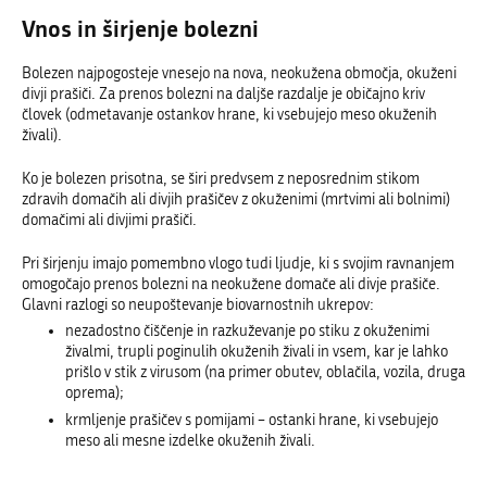
Vnos in širjenje bolezni
Bolezen najpogosteje vnesejo na nova, neokužena območja, okuženi
divji prašiči. Za prenos bolezni na daljše razdalje je običajno kriv
človek (odmetavanje ostankov hrane, ki vsebujejo meso okuženih
živali).
Ko je bolezen prisotna, se širi predvsem z neposrednim stikom
zdravih domačih ali divjih prašičev z okuženimi (mrtvimi ali bolnimi)
domačimi ali divjimi prašiči.
Pri širjenju imajo pomembno vlogo tudi ljudje, ki s svojim ravnanjem
omogočajo prenos bolezni na neokužene domače ali divje prašiče.
Glavni razlogi so neupoštevanje biovarnostnih ukrepov:
nezadostno čiščenje in razkuževanje po stiku z okuženimi
živalmi, trupli poginulih okuženih živali in vsem, kar je lahko
prišlo v stik z virusom (na primer obutev, oblačila, vozila, druga
oprema);
krmljenje prašičev s pomijami – ostanki hrane, ki vsebujejo
meso ali mesne izdelke okuženih živali.