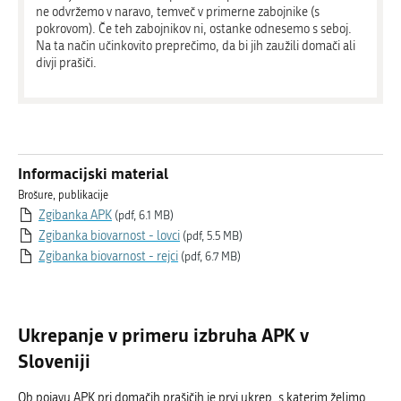
ne odvržemo v naravo, temveč v primerne zabojnike (s
pokrovom). Če teh zabojnikov ni, ostanke odnesemo s seboj.
Na ta način učinkovito preprečimo, da bi jih zaužili domači ali
divji prašiči.
Informacijski material
Brošure, publikacije
Zgibanka APK
(pdf, 6.1 MB)
Zgibanka biovarnost - lovci
(pdf, 5.5 MB)
Zgibanka biovarnost - rejci
(pdf, 6.7 MB)
Ukrepanje v primeru izbruha APK v
Sloveniji
Ob pojavu APK pri domačih prašičih je prvi ukrep, s katerim želimo