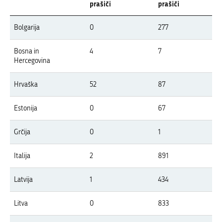
prašiči
prašiči
Pregled pojavov APK v letu 2026 po državah Evrope
Bolgarija
0
277
V tabeli so prikazani izbruhi APK v Evropi v letu 2026 po državah, ločeno z
Bosna in
4
7
Hercegovina
Hrvaška
52
87
Estonija
0
67
Grčija
0
1
Italija
2
891
Latvija
1
434
Litva
0
833