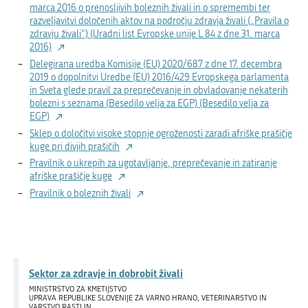
marca 2016 o prenosljivih boleznih živali in o spremembi ter
razveljavitvi določenih aktov na področju zdravja živali („Pravila o
zdravju živali“) (Uradni list Evropske unije L 84 z dne 31. marca
2016)
Delegirana uredba Komisije (EU) 2020/687 z dne 17. decembra
2019 o dopolnitvi Uredbe (EU) 2016/429 Evropskega parlamenta
in Sveta glede pravil za preprečevanje in obvladovanje nekaterih
bolezni s seznama (Besedilo velja za EGP) (Besedilo velja za
EGP)
Sklep o določitvi visoke stopnje ogroženosti zaradi afriške prašičje
kuge pri divjih prašičih
Pravilnik o ukrepih za ugotavljanje, preprečevanje in zatiranje
afriške prašičje kuge
Pravilnik o boleznih živali
Sektor za zdravje in dobrobit živali
MINISTRSTVO ZA KMETIJSTVO
UPRAVA REPUBLIKE SLOVENIJE ZA VARNO HRANO, VETERINARSTVO IN
VARSTVO RASTLIN