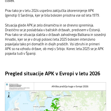
človek.
Prav tako je v letu 2024 uspešno zaključila izkoreninjenje APK
(genotip I) Sardinija, kjer je bila bolezen prisotna vse od leta 1979.
Situacija glede APK je zelo dinamična in se dnevno spreminja.
Drastično se je poslabšala
v baltskih državah, predvsem v Estoniji.
Prav tako se situacija slabša v državah zahodnega Balkana in sosednji
Hrvaški, kjer se je v drugi polovici leta 2025 bolezen intenzivno
pojavljala tako pri domačih in divjih prašičih. Vsi izbruhi in primeri
APK so na vzhodu države, ob meji s Srbijo. Konec leta 2025 se je APK
pojavila tudi v Španiji.
Pregled situacije APK v Evropi v letu 2026