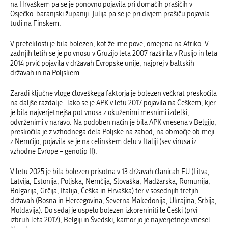
na Hrvaškem pa se je ponovno pojavila pri domačih prašičih v
Osječko-baranjski županiji. Julija pa se je pri divjem prašiču pojavila
tudi na Finskem.
V preteklosti je bila bolezen, kot že ime pove, omejena na Afriko. V
zadnjih letih se je po vnosu v Gruzijo leta 2007 razširila v Rusijo in leta
2014 prvič pojavila v državah Evropske unije, najprej v baltskih
državah in na Poljskem.
Zaradi ključne vloge človeškega faktorja je bolezen večkrat preskočila
na daljše razdalje. Tako se je APK v letu 2017 pojavila na Češkem, kjer
je bila najverjetnejša pot vnosa z okuženimi mesnimi izdelki,
odvrženimi v naravo. Na podoben način je bila APK vnesena v Belgijo,
preskočila je z vzhodnega dela Poljske na zahod, na območje ob meji
z Nemčijo, pojavila se je na celinskem delu v Italiji (sev virusa iz
vzhodne Evrope – genotip II).
V letu 2025 je bila bolezen prisotna v 13 državah članicah EU (Litva,
Latvija, Estonija, Poljska, Nemčija, Slovaška, Madžarska, Romunija,
Bolgarija, Grčija, Italija, Češka in Hrvaška) ter v sosednjih tretjih
državah (Bosna in Hercegovina, Severna Makedonija, Ukrajin
a
, Srbija,
Moldavija). Do sedaj je uspelo bolezen izkoreniniti le Češki (prvi
izbruh leta 2017)
,
Belgiji
in Švedski,
kamor jo je najverjetneje vnesel