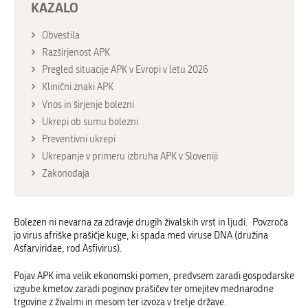
KAZALO
Obvestila
Razširjenost APK
Pregled situacije APK v Evropi v letu 2026
Klinični znaki APK
Vnos in širjenje bolezni
Ukrepi ob sumu bolezni
Preventivni ukrepi
Ukrepanje v primeru izbruha APK v Sloveniji
Zakonodaja
Bolezen ni nevarna za zdravje drugih živalskih vrst in ljudi. Povzroča
jo virus afriške prašičje kuge, ki spada med viruse DNA (družina
Asfarviridae, rod Asfivirus).
Pojav APK ima velik ekonomski pomen, predvsem zaradi gospodarske
izgube kmetov zaradi poginov prašičev ter omejitev mednarodne
trgovine z živalmi in mesom ter izvoza v tretje države.