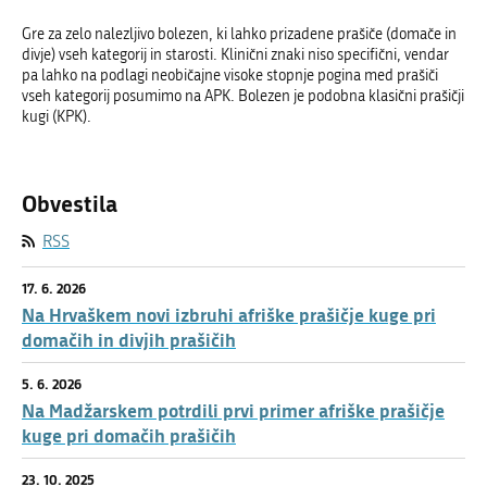
Gre za zelo nalezljivo bolezen, ki lahko prizadene prašiče (domače in
divje) vseh kategorij in starosti. Klinični znaki niso specifični, vendar
pa lahko na podlagi neobičajne visoke stopnje pogina med prašiči
vseh kategorij posumimo na APK. Bolezen je podobna klasični prašičji
kugi (KPK).
Obvestila
RSS
17. 6. 2026
Na Hrvaškem novi izbruhi afriške prašičje kuge pri
domačih in divjih prašičih
5. 6. 2026
Na Madžarskem potrdili prvi primer afriške prašičje
kuge pri domačih prašičih
23. 10. 2025