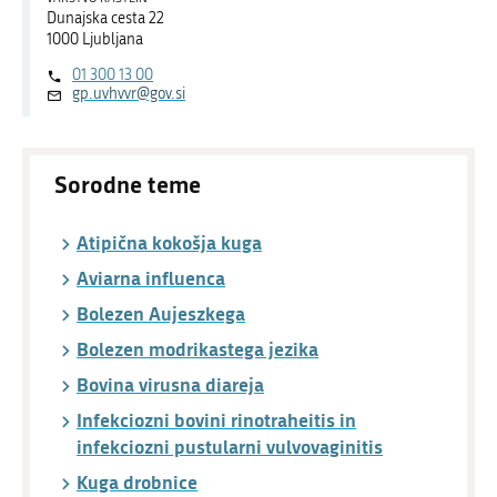
Dunajska cesta 22
1000 Ljubljana
01 300 13 00
gp.uvhvvr@gov.si
Sorodne teme
Atipična kokošja kuga
Aviarna influenca
Bolezen Aujeszkega
Bolezen modrikastega jezika
Bovina virusna diareja
Infekciozni bovini rinotraheitis in
infekciozni pustularni vulvovaginitis
Kuga drobnice