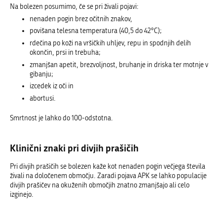
Na bolezen posumimo, če se pri živali pojavi:
nenaden pogin brez očitnih znakov,
povišana telesna temperatura (40,5 do 42°C);
rdečina po koži na vršičkih uhljev, repu in spodnjih delih
okončin, prsi in trebuha;
zmanjšan apetit, brezvoljnost, bruhanje in driska ter motnje v
gibanju;
izcedek iz oči in
abortusi.
Smrtnost je lahko do 100-odstotna.
Klinični znaki pri divjih prašičih
Pri divjih prašičih se bolezen kaže kot nenaden pogin večjega števila
živali na določenem območju. Zaradi pojava APK se lahko populacije
divjih prašičev na okuženih območjih znatno zmanjšajo ali celo
izginejo.