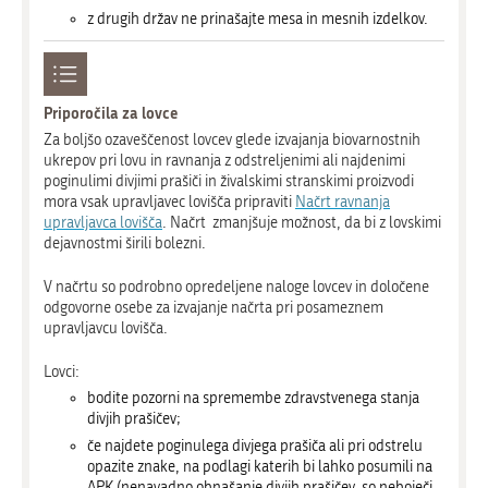
z drugih držav ne prinašajte mesa in mesnih izdelkov.
Priporočila za lovce
Za boljšo ozaveščenost lovcev glede izvajanja biovarnostnih
ukrepov pri lovu in ravnanja z odstreljenimi ali najdenimi
poginulimi divjimi prašiči in živalskimi stranskimi proizvodi
mora vsak upravljavec lovišča pripraviti
Načrt ravnanja
upravljavca lovišča
. Načrt zmanjšuje možnost, da bi z lovskimi
dejavnostmi širili bolezni.
V načrtu so podrobno opredeljene naloge lovcev in določene
odgovorne osebe za izvajanje načrta pri posameznem
upravljavcu lovišča.
Lovci:
bodite pozorni na spremembe zdravstvenega stanja
divjih prašičev;
če najdete poginulega divjega prašiča ali pri odstrelu
opazite znake, na podlagi katerih bi lahko posumili na
APK (nenavadno obnašanje divjih prašičev, so neboječi,