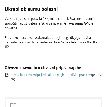
Ukrepi ob sumu bolezni
Vsak sum, da se je pojavila APK, mora imetnik živali nemudoma
Prijava suma APK je
sporočiti najbližji veterinarski organizaciji.
obvezna!
Prav tako mora lovec vsako najdbo poginulega divjega prašiča
nemudoma sporočiti na center za obveščanje - telefonska številka
112.
Obvezno navodilo o obvezni prijavi najdbe
Navodilo o obvezni prijavi najdbe poginulih divjih prašičev
(pdf, 443
KB)