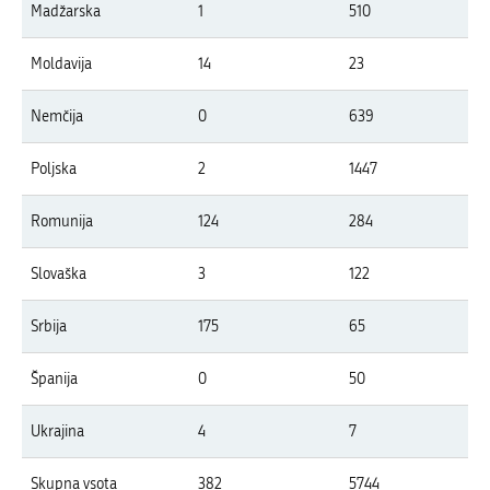
Madžarska
1
510
Moldavija
14
23
Nemčija
0
639
Poljska
2
1447
Romunija
124
284
Slovaška
3
122
Srbija
175
65
Španija
0
50
Ukrajina
4
7
Skupna vsota
382
5744