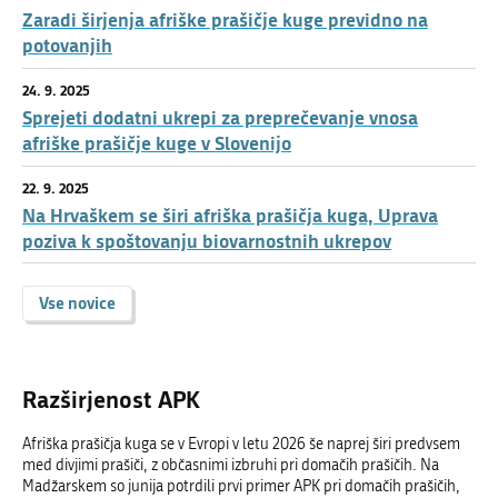
Zaradi širjenja afriške prašičje kuge previdno na
potovanjih
24. 9. 2025
Sprejeti dodatni ukrepi za preprečevanje vnosa
afriške prašičje kuge v Slovenijo
22. 9. 2025
Na Hrvaškem se širi afriška prašičja kuga, Uprava
poziva k spoštovanju biovarnostnih ukrepov
Vse novice
Razširjenost APK
Afriška prašičja kuga se v Evropi v letu 2026 še naprej širi predvsem
med divjimi prašiči, z občasnimi izbruhi pri domačih prašičih. Na
Madžarskem so junija potrdili prvi primer APK pri domačih prašičih,