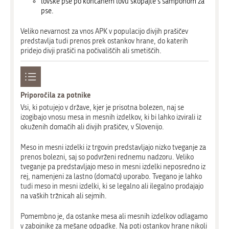
lovske pse po končanem lovu skopajte s šamponom za
pse.
Veliko nevarnost za vnos APK v populacijo divjih prašičev
predstavlja tudi prenos prek ostankov hrane, do katerih
pridejo divji prašiči na počivališčih ali smetiščih.
Priporočila za potnike
Vsi, ki potujejo v države, kjer je prisotna bolezen, naj se
izogibajo vnosu mesa in mesnih izdelkov, ki bi lahko izvirali iz
okuženih domačih ali divjih prašičev, v Slovenijo.
Meso in mesni izdelki iz trgovin predstavljajo nizko tveganje za
prenos bolezni, saj so podvrženi rednemu nadzoru. Veliko
tveganje pa predstavljajo meso in mesni izdelki neposredno iz
rej, namenjeni za lastno (domačo) uporabo. Tvegano je lahko
tudi meso in mesni izdelki, ki se legalno ali ilegalno prodajajo
na vaških tržnicah ali sejmih.
Pomembno je, da ostanke mesa ali mesnih izdelkov odlagamo
v zabojnike za mešane odpadke. Na poti ostankov hrane nikoli