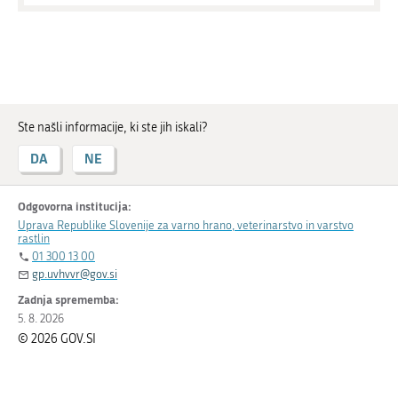
Ste našli informacije, ki ste jih iskali?
DA
NE
Odgovorna institucija:
Uprava Republike Slovenije za varno hrano, veterinarstvo in varstvo
rastlin
01 300 13 00
gp.uvhvvr@gov.si
Zadnja sprememba:
5. 8. 2026
© 2026 GOV.SI