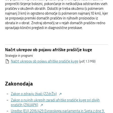
preprečiti širjenje bolezni, pokončanje in neškodljiva odstranitev vseh
prašičev v okuženih obratih. Določiti je treba okuženo (s polmerom
najmanj 3 km) in ogroženo območje (s polmerom najmanj 10 km), kjer
se prepovejo premiki domačih prašičev in njihovih proizvodov iz
obrata in v obrat. Znotraj območij se v rejah domačih prašičev redno
opravljajo klinični pregledi in diagnostične preiskave.
Načrt ukrepov ob pojavu afriške prašičje kuge
Strategije in programi
Načrt ukrepov ob pojavu afriške prašičje kuge
(pdf, 1.3 MB)
Zakonodaja
Zakon o zdravju živali (ZZdrŽiv)
Zakon o nujnih ukrepih zaradi afriške prašičje kuge pri divjih
prašičih (ZNUAPK)
Uredbe (EU) 2016/429 Evropskega parlamenta in Sveta z dne 9.