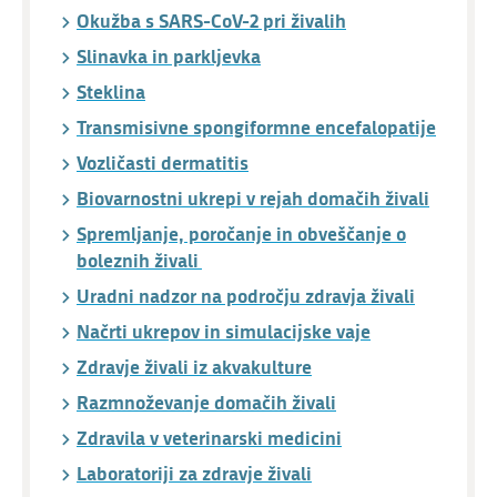
Okužba s SARS-CoV-2 pri živalih
Slinavka in parkljevka
Steklina
Transmisivne spongiformne encefalopatije
Vozličasti dermatitis
Biovarnostni ukrepi v rejah domačih živali
Spremljanje, poročanje in obveščanje o
boleznih živali
Uradni nadzor na področju zdravja živali
Načrti ukrepov in simulacijske vaje
Zdravje živali iz akvakulture
Razmnoževanje domačih živali
Zdravila v veterinarski medicini
Laboratoriji za zdravje živali