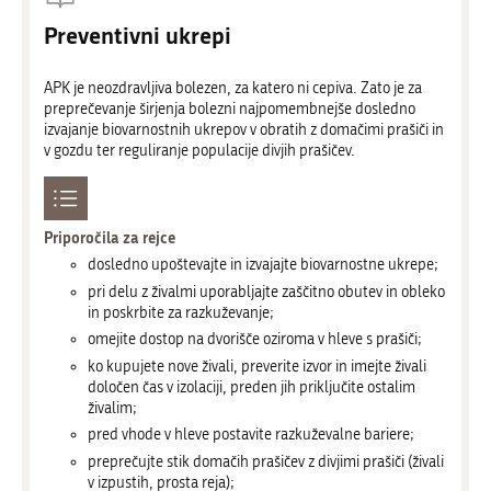
Preventivni ukrepi
APK je neozdravljiva bolezen, za katero ni cepiva. Zato je za
preprečevanje širjenja bolezni najpomembnejše dosledno
izvajanje biovarnostnih ukrepov v obratih z domačimi prašiči in
v gozdu ter reguliranje populacije divjih prašičev.
Priporočila za rejce
dosledno upoštevajte in izvajajte biovarnostne ukrepe;
pri delu z živalmi uporabljajte zaščitno obutev in obleko
in poskrbite za razkuževanje;
omejite dostop na dvorišče oziroma v hleve s prašiči;
ko kupujete nove živali, preverite izvor in imejte živali
določen čas v izolaciji, preden jih priključite ostalim
živalim;
pred vhode v hleve postavite razkuževalne bariere;
preprečujte stik domačih prašičev z divjimi prašiči (živali
v izpustih, prosta reja);