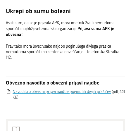
Ukrepi ob sumu bolezni
Vsak sum, da se je pojavila APK, mora imetnik živali nemudoma
Prijava suma APK je
sporočiti najbližji veterinarski organizaciji.
obvezna!
Prav tako mora lovec vsako najdbo poginulega divjega prašiča
nemudoma sporočiti na center za obveščanje - telefonska številka
112.
Obvezno navodilo o obvezni prijavi najdbe
Navodilo o obvezni prijavi najdbe poginulih divjih prašičev
(pdf, 443
KB)