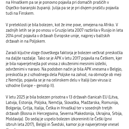
na Hrvaškem pa se je ponovno pojavila pri domačih prašičih v
Osječko-baranjski županiji. Julija pa se je pri divjem prašiču pojavila
tudi na Finskem.
V preteklosti je bila bolezen, kot že ime pove, omejena na Afriko. V
zadnjih letih se je po vnosu v Gruzijo leta 2007 razširila v Rusijo in leta
2014 prvič pojavila v državah Evropske unije, najprej v baltskih
državah in na Poljskem.
Zaradi ključne vloge človeškega faktorja je bolezen večkrat preskočila
na daljše razdalje. Tako se je APK v letu 2017 pojavila na Češkem, kjer
je bila najverjetnejša pot vnosa z okuženimi mesnimi izdelki,
odvrženimi v naravo. Na podoben način je bila APK vnesena v Belgijo,
preskočila je z vzhodnega dela Poljske na zahod, na območje ob meji
z Nemčijo, pojavila se je na celinskem delu v Italiji (sev virusa iz
vzhodne Evrope – genotip II).
V letu 2025 je bila bolezen prisotna v 13 državah članicah EU (Litva,
Latvija, Estonija, Poljska, Nemčija, Slovaška, Madžarska, Romunija,
Bolgarija, Grčija, Italija, Češka in Hrvaška) ter v sosednjih tretjih
državah (Bosna in Hercegovina, Severna Makedonija, Ukrajin
a
, Srbija,
Moldavija). Do sedaj je uspelo bolezen izkoreniniti le Češki (prvi
izbruh leta 2017)
,
Belgiji
in Švedski,
kamor jo je najverjetneje vnesel