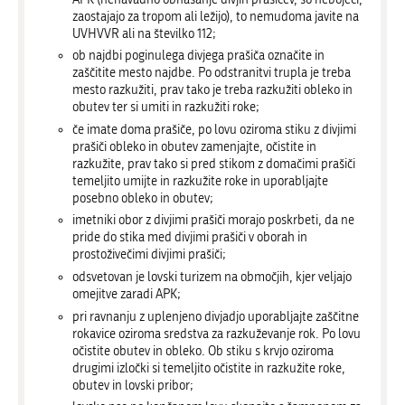
zaostajajo za tropom ali ležijo), to nemudoma javite na
UVHVVR ali na številko 112;
ob najdbi poginulega divjega prašiča označite in
zaščitite mesto najdbe. Po odstranitvi trupla je treba
mesto razkužiti, prav tako je treba razkužiti obleko in
obutev ter si umiti in razkužiti roke;
če imate doma prašiče, po lovu oziroma stiku z divjimi
prašiči obleko in obutev zamenjajte, očistite in
razkužite, prav tako si pred stikom z domačimi prašiči
temeljito umijte in razkužite roke in uporabljajte
posebno obleko in obutev;
imetniki obor z divjimi prašiči morajo poskrbeti, da ne
pride do stika med divjimi prašiči v oborah in
prostoživečimi divjimi prašiči;
odsvetovan je lovski turizem na območjih, kjer veljajo
omejitve zaradi APK;
pri ravnanju z uplenjeno divjadjo uporabljajte zaščitne
rokavice oziroma sredstva za razkuževanje rok. Po lovu
očistite obutev in obleko. Ob stiku s krvjo oziroma
drugimi izločki si temeljito očistite in razkužite roke,
obutev in lovski pribor;