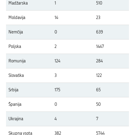
Madžarska
1
510
Moldavija
14
23
Nemčija
0
639
Poljska
2
1447
Romunija
124
284
Slovaška
3
122
Srbija
175
65
Španija
0
50
Ukrajina
4
7
Skupna vsota
382
5744