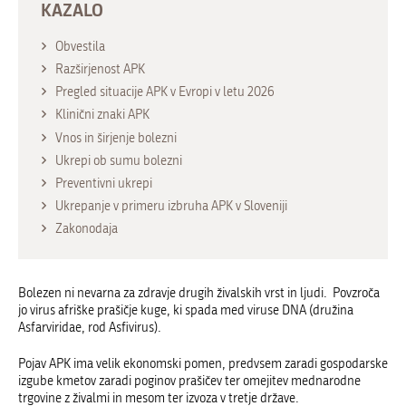
KAZALO
Obvestila
Razširjenost APK
Pregled situacije APK v Evropi v letu 2026
Klinični znaki APK
Vnos in širjenje bolezni
Ukrepi ob sumu bolezni
Preventivni ukrepi
Ukrepanje v primeru izbruha APK v Sloveniji
Zakonodaja
Bolezen ni nevarna za zdravje drugih živalskih vrst in ljudi. Povzroča
jo virus afriške prašičje kuge, ki spada med viruse DNA (družina
Asfarviridae, rod Asfivirus).
Pojav APK ima velik ekonomski pomen, predvsem zaradi gospodarske
izgube kmetov zaradi poginov prašičev ter omejitev mednarodne
trgovine z živalmi in mesom ter izvoza v tretje države.