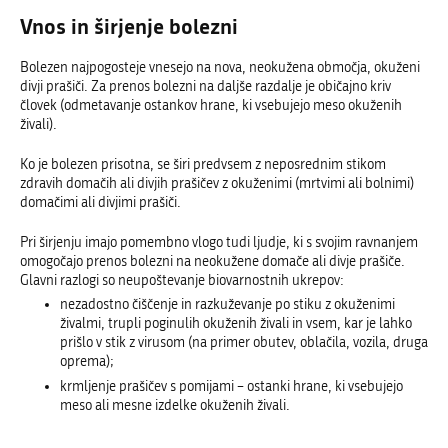
Vnos in širjenje bolezni
Bolezen najpogosteje vnesejo na nova, neokužena območja, okuženi
divji prašiči. Za prenos bolezni na daljše razdalje je običajno kriv
človek (odmetavanje ostankov hrane, ki vsebujejo meso okuženih
živali).
Ko je bolezen prisotna, se širi predvsem z neposrednim stikom
zdravih domačih ali divjih prašičev z okuženimi (mrtvimi ali bolnimi)
domačimi ali divjimi prašiči.
Pri širjenju imajo pomembno vlogo tudi ljudje, ki s svojim ravnanjem
omogočajo prenos bolezni na neokužene domače ali divje prašiče.
Glavni razlogi so neupoštevanje biovarnostnih ukrepov:
nezadostno čiščenje in razkuževanje po stiku z okuženimi
živalmi, trupli poginulih okuženih živali in vsem, kar je lahko
prišlo v stik z virusom (na primer obutev, oblačila, vozila, druga
oprema);
krmljenje prašičev s pomijami – ostanki hrane, ki vsebujejo
meso ali mesne izdelke okuženih živali.