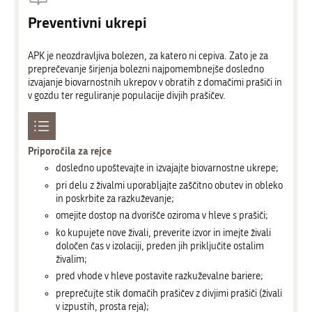
Preventivni ukrepi
APK je neozdravljiva bolezen, za katero ni cepiva. Zato je za
preprečevanje širjenja bolezni najpomembnejše dosledno
izvajanje biovarnostnih ukrepov v obratih z domačimi prašiči in
v gozdu ter reguliranje populacije divjih prašičev.
Priporočila za rejce
dosledno upoštevajte in izvajajte biovarnostne ukrepe;
pri delu z živalmi uporabljajte zaščitno obutev in obleko
in poskrbite za razkuževanje;
omejite dostop na dvorišče oziroma v hleve s prašiči;
ko kupujete nove živali, preverite izvor in imejte živali
določen čas v izolaciji, preden jih priključite ostalim
živalim;
pred vhode v hleve postavite razkuževalne bariere;
preprečujte stik domačih prašičev z divjimi prašiči (živali
v izpustih, prosta reja);