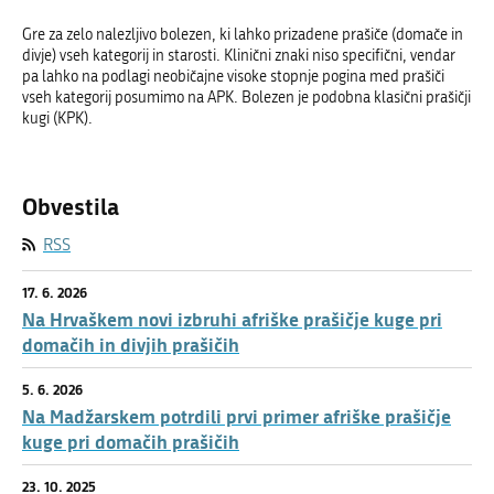
Gre za zelo nalezljivo bolezen, ki lahko prizadene prašiče (domače in
divje) vseh kategorij in starosti. Klinični znaki niso specifični, vendar
pa lahko na podlagi neobičajne visoke stopnje pogina med prašiči
vseh kategorij posumimo na APK. Bolezen je podobna klasični prašičji
kugi (KPK).
Obvestila
RSS
17. 6. 2026
Na Hrvaškem novi izbruhi afriške prašičje kuge pri
domačih in divjih prašičih
5. 6. 2026
Na Madžarskem potrdili prvi primer afriške prašičje
kuge pri domačih prašičih
23. 10. 2025