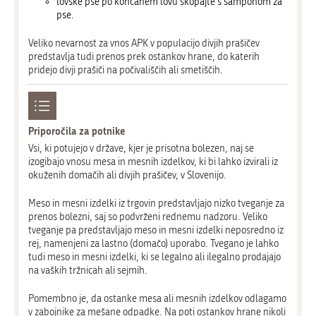
lovske pse po končanem lovu skopajte s šamponom za
pse.
Veliko nevarnost za vnos APK v populacijo divjih prašičev
predstavlja tudi prenos prek ostankov hrane, do katerih
pridejo divji prašiči na počivališčih ali smetiščih.
Priporočila za potnike
Vsi, ki potujejo v države, kjer je prisotna bolezen, naj se
izogibajo vnosu mesa in mesnih izdelkov, ki bi lahko izvirali iz
okuženih domačih ali divjih prašičev, v Slovenijo.
Meso in mesni izdelki iz trgovin predstavljajo nizko tveganje za
prenos bolezni, saj so podvrženi rednemu nadzoru. Veliko
tveganje pa predstavljajo meso in mesni izdelki neposredno iz
rej, namenjeni za lastno (domačo) uporabo. Tvegano je lahko
tudi meso in mesni izdelki, ki se legalno ali ilegalno prodajajo
na vaških tržnicah ali sejmih.
Pomembno je, da ostanke mesa ali mesnih izdelkov odlagamo
v zabojnike za mešane odpadke. Na poti ostankov hrane nikoli