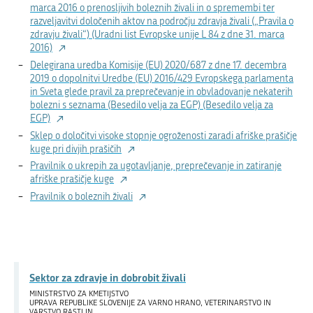
marca 2016 o prenosljivih boleznih živali in o spremembi ter
razveljavitvi določenih aktov na področju zdravja živali („Pravila o
zdravju živali“) (Uradni list Evropske unije L 84 z dne 31. marca
2016)
Delegirana uredba Komisije (EU) 2020/687 z dne 17. decembra
2019 o dopolnitvi Uredbe (EU) 2016/429 Evropskega parlamenta
in Sveta glede pravil za preprečevanje in obvladovanje nekaterih
bolezni s seznama (Besedilo velja za EGP) (Besedilo velja za
EGP)
Sklep o določitvi visoke stopnje ogroženosti zaradi afriške prašičje
kuge pri divjih prašičih
Pravilnik o ukrepih za ugotavljanje, preprečevanje in zatiranje
afriške prašičje kuge
Pravilnik o boleznih živali
Sektor za zdravje in dobrobit živali
MINISTRSTVO ZA KMETIJSTVO
UPRAVA REPUBLIKE SLOVENIJE ZA VARNO HRANO, VETERINARSTVO IN
VARSTVO RASTLIN