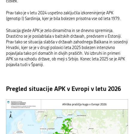
človek.
Prav tako je v letu 2024 uspešno zaključila izkoreninjenje APK
(genotip I) Sardinija, kjer je bila bolezen prisotna vse od leta 1979.
Situacija glede APK je zelo dinamična in se dnevno spreminja.
Drastično se je poslabšala
v baltskih državah, predvsem v Estoniji.
Prav tako se situacija slabša v državah zahodnega Balkana in sosednji
Hrvaški, kjer se je v drugi polovici leta 2025 bolezen intenzivno
pojavljala tako pri domačih in divjih prašičih. Vsi izbruhi in primeri
APK so na vzhodu države, ob meji s Srbijo. Konec leta 2025 se je APK
pojavila tudi v Španiji.
Pregled situacije APK v Evropi v letu 2026