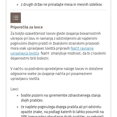
z drugih držav ne prinašajte mesa in mesnih izdelkov.
Priporočila za lovce
Za boljšo ozaveščenost lovcev glede izvajanja biovarnostnih
ukrepov pri lovu in ravnanja z odstreljenimi ali najdenimi
poginulimi divjimi prašiči in živalskimi stranskimi proizvodi
mora vsak upravljavec lovišča pripraviti
Načrt ravnanja
upravljavca lovišča
. Načrt zmanjšuje možnost, da bi z lovskimi
dejavnostmi širili bolezni.
V načrtu so podrobno opredeljene naloge lovcev in določene
odgovorne osebe za izvajanje načrta pri posameznem
upravljavcu lovišča.
Lovci:
bodite pozorni na spremembe zdravstvenega stanja
divjih prašičev;
če najdete poginulega divjega prašiča ali pri odstrelu
opazite znake, na podlagi katerih bi lahko posumili na
APK (nenavadno obnašanje divjih prašičev, so neboječi,