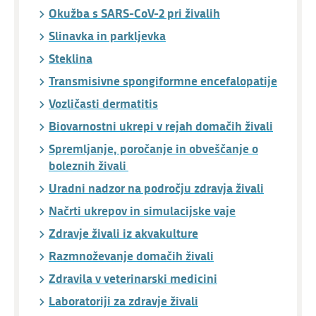
Okužba s SARS-CoV-2 pri živalih
Slinavka in parkljevka
Steklina
Transmisivne spongiformne encefalopatije
Vozličasti dermatitis
Biovarnostni ukrepi v rejah domačih živali
Spremljanje, poročanje in obveščanje o
boleznih živali
Uradni nadzor na področju zdravja živali
Načrti ukrepov in simulacijske vaje
Zdravje živali iz akvakulture
Razmnoževanje domačih živali
Zdravila v veterinarski medicini
Laboratoriji za zdravje živali