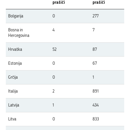
prašiči
prašiči
Pregled pojavov APK v letu 2026 po državah Evrope
Bolgarija
0
277
V tabeli so prikazani izbruhi APK v Evropi v letu 2026 po državah, ločeno z
Bosna in
4
7
Hercegovina
Hrvaška
52
87
Estonija
0
67
Grčija
0
1
Italija
2
891
Latvija
1
434
Litva
0
833