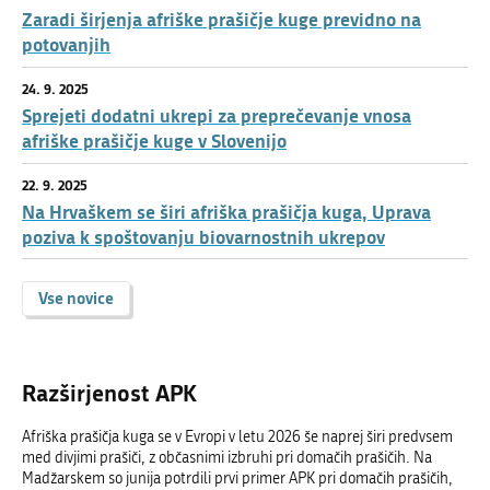
Zaradi širjenja afriške prašičje kuge previdno na
potovanjih
24. 9. 2025
Sprejeti dodatni ukrepi za preprečevanje vnosa
afriške prašičje kuge v Slovenijo
22. 9. 2025
Na Hrvaškem se širi afriška prašičja kuga, Uprava
poziva k spoštovanju biovarnostnih ukrepov
Vse novice
Razširjenost APK
Afriška prašičja kuga se v Evropi v letu 2026 še naprej širi predvsem
med divjimi prašiči, z občasnimi izbruhi pri domačih prašičih. Na
Madžarskem so junija potrdili prvi primer APK pri domačih prašičih,