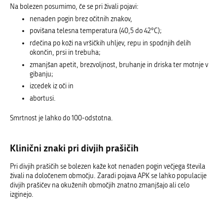
Na bolezen posumimo, če se pri živali pojavi:
nenaden pogin brez očitnih znakov,
povišana telesna temperatura (40,5 do 42°C);
rdečina po koži na vršičkih uhljev, repu in spodnjih delih
okončin, prsi in trebuha;
zmanjšan apetit, brezvoljnost, bruhanje in driska ter motnje v
gibanju;
izcedek iz oči in
abortusi.
Smrtnost je lahko do 100-odstotna.
Klinični znaki pri divjih prašičih
Pri divjih prašičih se bolezen kaže kot nenaden pogin večjega števila
živali na določenem območju. Zaradi pojava APK se lahko populacije
divjih prašičev na okuženih območjih znatno zmanjšajo ali celo
izginejo.