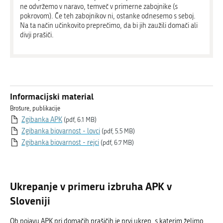
ne odvržemo v naravo, temveč v primerne zabojnike (s
pokrovom). Če teh zabojnikov ni, ostanke odnesemo s seboj.
Na ta način učinkovito preprečimo, da bi jih zaužili domači ali
divji prašiči.
Informacijski material
Brošure, publikacije
Zgibanka APK
(pdf, 6.1 MB)
Zgibanka biovarnost - lovci
(pdf, 5.5 MB)
Zgibanka biovarnost - rejci
(pdf, 6.7 MB)
Ukrepanje v primeru izbruha APK v
Sloveniji
Ob pojavu APK pri domačih prašičih je prvi ukrep, s katerim želimo