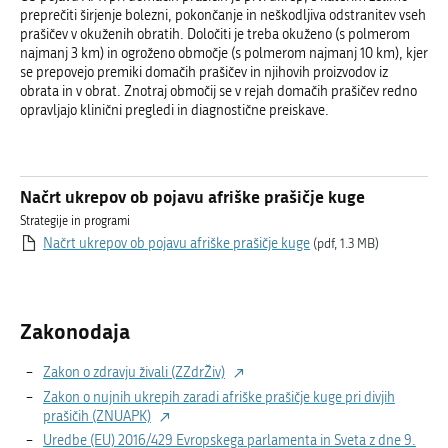
preprečiti širjenje bolezni, pokončanje in neškodljiva odstranitev vseh
prašičev v okuženih obratih. Določiti je treba okuženo (s polmerom
najmanj 3 km) in ogroženo območje (s polmerom najmanj 10 km), kjer
se prepovejo premiki domačih prašičev in njihovih proizvodov iz
obrata in v obrat. Znotraj območij se v rejah domačih prašičev redno
opravljajo klinični pregledi in diagnostične preiskave.
Načrt ukrepov ob pojavu afriške prašičje kuge
Strategije in programi
Načrt ukrepov ob pojavu afriške prašičje kuge
(pdf, 1.3 MB)
Zakonodaja
Zakon o zdravju živali (ZZdrŽiv)
Zakon o nujnih ukrepih zaradi afriške prašičje kuge pri divjih
prašičih (ZNUAPK)
Uredbe (EU) 2016/429 Evropskega parlamenta in Sveta z dne 9.