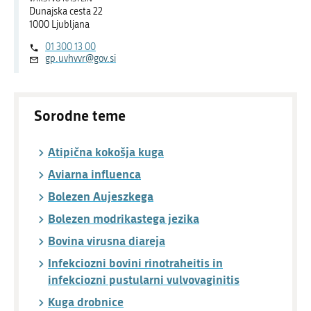
Dunajska cesta 22
1000 Ljubljana
01 300 13 00
gp.uvhvvr@gov.si
Sorodne teme
Atipična kokošja kuga
Aviarna influenca
Bolezen Aujeszkega
Bolezen modrikastega jezika
Bovina virusna diareja
Infekciozni bovini rinotraheitis in
infekciozni pustularni vulvovaginitis
Kuga drobnice