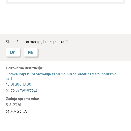
Ste našli informacije, ki ste jih iskali?
DA
NE
Odgovorna institucija:
Uprava Republike Slovenije za varno hrano, veterinarstvo in varstvo
rastlin
01 300 13 00
gp.uvhvvr@gov.si
Zadnja sprememba:
5. 8. 2026
© 2026 GOV.SI