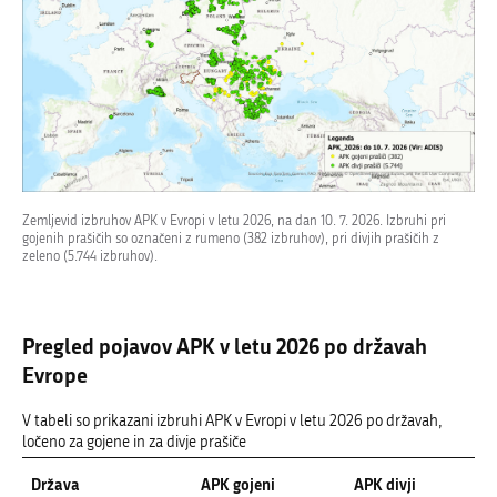
Zemljevid izbruhov APK v Evropi v letu 2026, na dan 10. 7. 2026. Izbruhi pri
gojenih prašičih so označeni z rumeno (382 izbruhov), pri divjih prašičih z
zeleno (5.744 izbruhov).
Pregled pojavov APK v letu 2026 po državah
Evrope
V tabeli so prikazani izbruhi APK v Evropi v letu 2026 po državah,
ločeno za gojene in za divje prašiče
Država
APK gojeni
APK divji