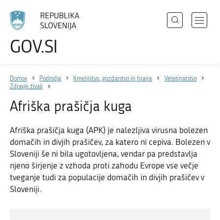
Išči
Odpri
GOV.SI
Področja
meni
Izberite
z
jezik
Državni organi
navigac
Domov
Področja
Kmetijstvo, gozdarstvo in hrana
Veterinarstvo
Zbirke
Zdravje živali
Dogodki
Afriška prašičja kuga
Novice
Afriška prašičja kuga (APK) je nalezljiva virusna bolezen
domačih in divjih prašičev, za katero ni cepiva. Bolezen v
Sloveniji še ni bila ugotovljena, vendar pa predstavlja
Sodelujte
njeno širjenje z vzhoda proti zahodu Evrope vse večje
Dostopnost
tveganje tudi za populacije domačih in divjih prašičev v
Sloveniji.
O spletnem mestu