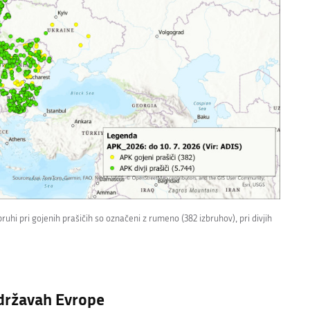
ruhi pri gojenih prašičih so označeni z rumeno (382 izbruhov), pri divjih
 državah Evrope