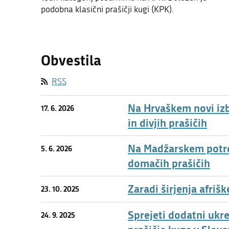
podobna klasični prašičji kugi (KPK).
Obvestila
RSS
Na Hrvaškem novi izb
17. 6. 2026
in divjih prašičih
Na Madžarskem potrdil
5. 6. 2026
domačih prašičih
Zaradi širjenja afriš
23. 10. 2025
Sprejeti dodatni ukr
24. 9. 2025