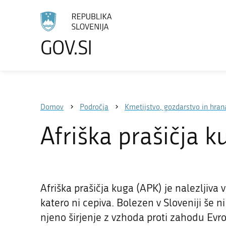
GOV.SI
Izberite
jezik
Domov
Področja
Kmetijstvo, gozdarstvo in hran
Afriška prašičja k
Afriška prašičja kuga (APK) je nalezljiva 
katero ni cepiva. Bolezen v Sloveniji še n
njeno širjenje z vzhoda proti zahodu Evro