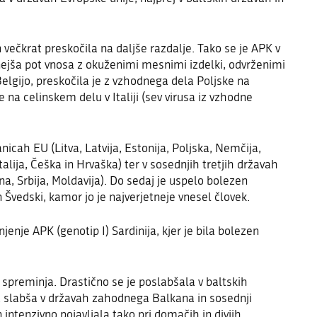
 večkrat preskočila na daljše razdalje. Tako se je APK v
tnejša pot vnosa z okuženimi mesnimi izdelki, odvrženimi
elgijo, preskočila je z vzhodnega dela Poljske na
 na celinskem delu v Italiji (sev virusa iz vzhodne
anicah EU (Litva, Latvija, Estonija, Poljska, Nemčija,
alija, Češka in Hrvaška) ter v sosednjih tretjih državah
n
a
, Srbija, Moldavija). Do sedaj je uspelo bolezen
n Švedski,
kamor jo je najverjetneje vnesel človek.
jenje APK (genotip I) Sardinija, kjer je bila bolezen
o spreminja.
Drastično se je poslabšala
v baltskih
ja slabša v državah zahodnega Balkana in sosednji
n intenzivno pojavljala tako pri domačih in divjih