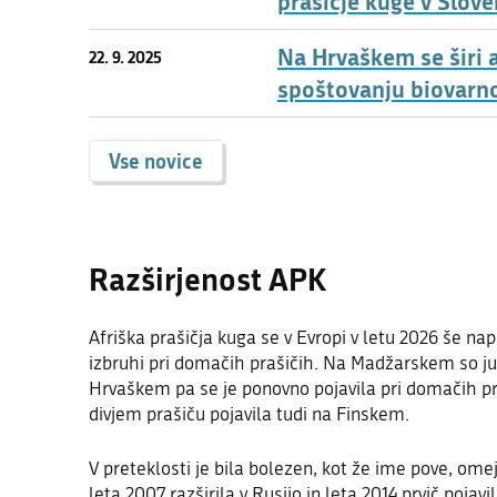
prašičje kuge v Slove
Na Hrvaškem se širi a
22. 9. 2025
spoštovanju biovarn
Vse novice
Razširjenost APK
Afriška prašičja kuga se v Evropi v letu 2026 še na
izbruhi pri domačih prašičih. Na Madžarskem so jun
Hrvaškem pa se je ponovno pojavila pri domačih praš
divjem prašiču pojavila tudi na Finskem.
V preteklosti je bila bolezen, kot že ime pove, omej
leta 2007 razširila v Rusijo in leta 2014 prvič pojav