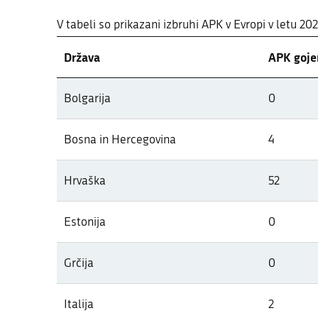
V tabeli so prikazani izbruhi APK v Evropi v letu 20
Država
APK gojen
Pregled pojavov APK v letu 2026 po
Bolgarija
0
V tabeli so prikazani izbruhi APK v Evropi v letu 20
Bosna in Hercegovina
4
Hrvaška
52
Estonija
0
Grčija
0
Italija
2