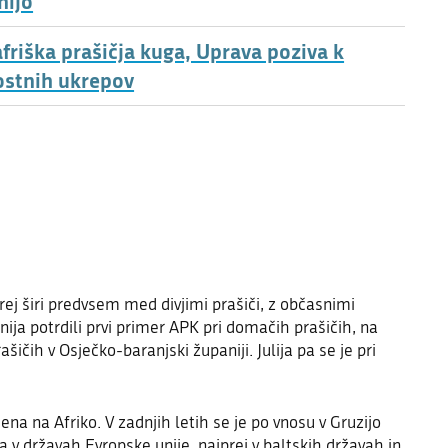
nijo
friška prašičja kuga, Uprava poziva k
ostnih ukrepov
prej širi predvsem med divjimi prašiči, z občasnimi
ija potrdili prvi primer APK pri domačih prašičih, na
ičih v Osječko-baranjski županiji. Julija pa se je pri
ena na Afriko. V zadnjih letih se je po vnosu v Gruzijo
ila v državah Evropske unije, najprej v baltskih državah in