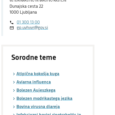
VETERINARSTVO IN VARSTVO RASTLIN
Dostopnost
Dunajska cesta 22
1000 Ljubljana
O spletnem mestu
01 300 13 00
gp.uvhvvr@gov.si
Sorodne teme
Atipična kokošja kuga
Aviarna influenca
Bolezen Aujeszkega
Bolezen modrikastega jezika
Bovina virusna diareja
Infekciozni bovini rinotraheitis in