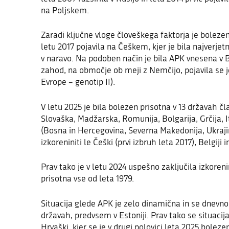
na Poljskem.
Zaradi ključne vloge človeškega faktorja je bolezen
letu 2017 pojavila na Češkem, kjer je bila najverje
v naravo. Na podoben način je bila APK vnesena v B
zahod, na območje ob meji z Nemčijo, pojavila se je
Evrope – genotip II).
V letu 2025 je bila bolezen prisotna v 13 državah čl
Slovaška, Madžarska, Romunija, Bolgarija, Grčija, It
(Bosna in Hercegovina, Severna Makedonija, Ukraji
izkoreniniti le Češki (prvi izbruh leta 2017)
,
Belgiji
i
Prav tako je v letu 2024 uspešno zaključila izkorenin
prisotna vse od leta 1979.
Situacija glede APK je zelo dinamična in se dnevn
državah, predvsem v Estoniji. Prav tako se situaci
Hrvaški, kjer se je v drugi polovici leta 2025 boleze