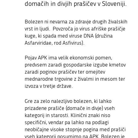
domačih in divjih prašičev v Sloveniji.
Bolezen ni nevarna za zdravje drugih živalskih
vrst in ljudi. Povzroča jo virus afriške prašičje
kuge, ki spada med viruse DNA (družina
Asfarviridae, rod Asfivirus).
Pojav APK ima velik ekonomski pomen,
predvsem zaradi gospodarske izgube kmetov
zaradi poginov prašičev ter omejitev
mednarodne trgovine z živalmi in mesom ter
izvoza v tretje države.
Gre za zelo nalezljivo bolezen, ki lahko
prizadene prašiče (domače in divje) vseh
kategorij in starosti. Klinični znaki niso
specifični, vendar pa lahko na podlagi
neobičajne visoke stopnje pogina med prašiči
vseh kategorij posumimo na APK. Bolezen je