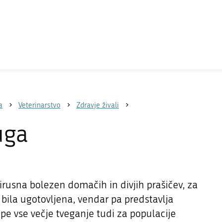
a
Veterinarstvo
Zdravje živali
uga
virusna bolezen domačih in divjih prašičev, za
i bila ugotovljena, vendar pa predstavlja
pe vse večje tveganje tudi za populacije