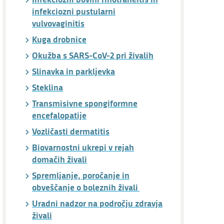
infekciozni pustularni
vulvovaginitis
Kuga drobnice
Okužba s SARS-CoV-2 pri živalih
Slinavka in parkljevka
Steklina
Transmisivne spongiformne
encefalopatije
Vozličasti dermatitis
Biovarnostni ukrepi v rejah
domačih živali
Spremljanje, poročanje in
obveščanje o boleznih živali
Uradni nadzor na področju zdravja
živali