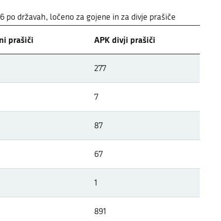
26 po državah, ločeno za gojene in za divje prašiče
i prašiči
APK divji prašiči
 državah Evrope
277
26 po državah, ločeno za gojene in za divje prašiče
7
87
67
1
891