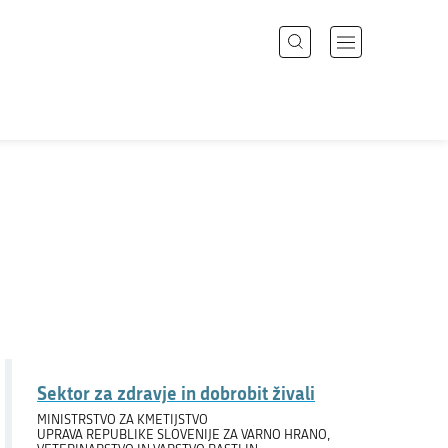
Išči
Odpri
meni
z
Področja
navigacijo
Državni organi
Zbirke
Dogodki
Novice
Sektor za zdravje in dobrobit živali
Sodelujte
MINISTRSTVO ZA KMETIJSTVO
UPRAVA REPUBLIKE SLOVENIJE ZA VARNO HRANO,