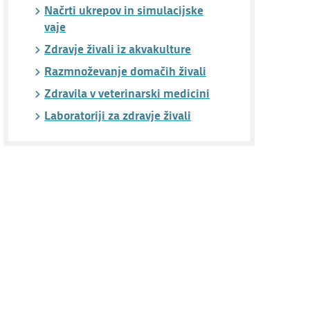
Načrti ukrepov in simulacijske
vaje
Zdravje živali iz akvakulture
Razmnoževanje domačih živali
Zdravila v veterinarski medicini
Laboratoriji za zdravje živali