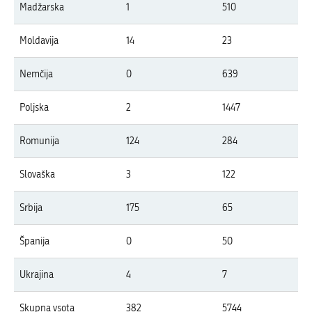
Madžarska
1
510
Moldavija
14
23
Nemčija
0
639
Poljska
2
1447
Romunija
124
284
Slovaška
3
122
Srbija
175
65
Španija
0
50
Ukrajina
4
7
Skupna vsota
382
5744