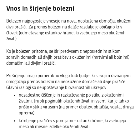
Vnos in širjenje bolezni
Bolezen najpogosteje vnesejo na nova, neokužena območja, okuženi
divji prašiči. Za prenos bolezni na daljše razdalje je običajno kriv
človek (odmetavanje ostankov hrane, ki vsebujejo meso okuženih
živali).
Ko je bolezen prisotna, se širi predvsem z neposrednim stikom
zdravih domačih ali divjih prašičev z okuženimi (mrtvimi ali bolnimi)
domačimi ali divjimi prašiči.
Pri širjenju imajo pomembno vlogo tudi ljudje, ki s svojim ravnanjem
omogočajo prenos bolezni na neokužene domače ali divje prašiče.
Glavni razlogi so neupoštevanje biovarnostnih ukrepov:
nezadostno čiščenje in razkuževanje po stiku z okuženimi
živalmi, trupli poginulih okuženih živali in vsem, kar je lahko
prišlo v stik z virusom (na primer obutev, oblačila, vozila, druga
oprema);
krmljenje prašičev s pomijami – ostanki hrane, ki vsebujejo
meso ali mesne izdelke okuženih živali.