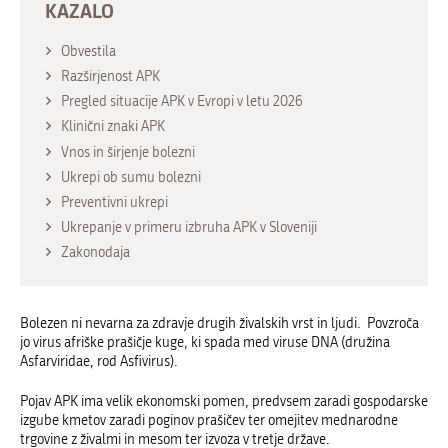
KAZALO
Obvestila
Razširjenost APK
Pregled situacije APK v Evropi v letu 2026
Klinični znaki APK
Vnos in širjenje bolezni
Ukrepi ob sumu bolezni
Preventivni ukrepi
Ukrepanje v primeru izbruha APK v Sloveniji
Zakonodaja
Bolezen ni nevarna za zdravje drugih živalskih vrst in ljudi. Povzroča
jo virus afriške prašičje kuge, ki spada med viruse DNA (družina
Asfarviridae, rod Asfivirus).
Pojav APK ima velik ekonomski pomen, predvsem zaradi gospodarske
izgube kmetov zaradi poginov prašičev ter omejitev mednarodne
trgovine z živalmi in mesom ter izvoza v tretje države.