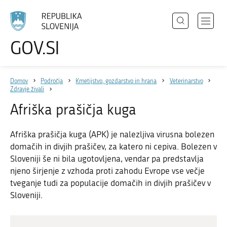
Išči
Odpri
GOV.SI
Področja
meni
Izberite
z
jezik
Državni organi
navigac
Domov
Področja
Kmetijstvo, gozdarstvo in hrana
Veterinarstvo
Zbirke
Zdravje živali
Dogodki
Afriška prašičja kuga
Novice
Afriška prašičja kuga (APK) je nalezljiva virusna bolezen
domačih in divjih prašičev, za katero ni cepiva. Bolezen v
Sloveniji še ni bila ugotovljena, vendar pa predstavlja
Sodelujte
njeno širjenje z vzhoda proti zahodu Evrope vse večje
Dostopnost
tveganje tudi za populacije domačih in divjih prašičev v
Sloveniji.
O spletnem mestu