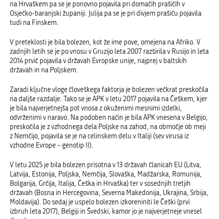
na Hrvaškem pa se je ponovno pojavila pri domačih prašičih v
Osječko-baranjski županiji. Julija pa se je pri divjem prašiču pojavila
tudi na Finskem.
V preteklosti je bila bolezen, kot že ime pove, omejena na Afriko. V
zadnjih letih se je po vnosu v Gruzijo leta 2007 razširila v Rusijo in leta
2014 prvič pojavila v državah Evropske unije, najprej v baltskih
državah in na Poljskem.
Zaradi ključne vloge človeškega faktorja je bolezen večkrat preskočila
na daljše razdalje. Tako se je APK v letu 2017 pojavila na Češkem, kjer
je bila najverjetnejša pot vnosa z okuženimi mesnimi izdelki,
odvrženimi v naravo. Na podoben način je bila APK vnesena v Belgijo,
preskočila je z vzhodnega dela Poljske na zahod, na območje ob meji
z Nemčijo, pojavila se je na celinskem delu v Italiji (sev virusa iz
vzhodne Evrope – genotip II).
V letu 2025 je bila bolezen prisotna v 13 državah članicah EU (Litva,
Latvija, Estonija, Poljska, Nemčija, Slovaška, Madžarska, Romunija,
Bolgarija, Grčija, Italija, Češka in Hrvaška) ter v sosednjih tretjih
državah (Bosna in Hercegovina, Severna Makedonija, Ukrajin
a
, Srbija,
Moldavija). Do sedaj je uspelo bolezen izkoreniniti le Češki (prvi
izbruh leta 2017)
,
Belgiji
in Švedski,
kamor jo je najverjetneje vnesel