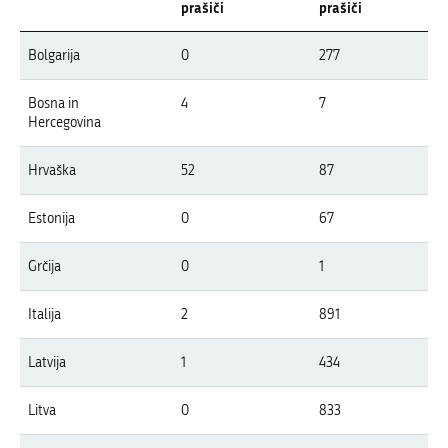
prašiči
prašiči
Pregled pojavov APK v letu 2026 po državah Evrope
Bolgarija
0
277
V tabeli so prikazani izbruhi APK v Evropi v letu 2026 po državah, ločeno z
Bosna in
4
7
Hercegovina
Hrvaška
52
87
Estonija
0
67
Grčija
0
1
Italija
2
891
Latvija
1
434
Litva
0
833