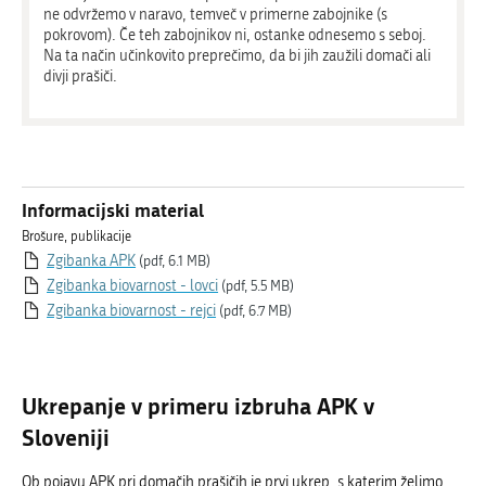
ne odvržemo v naravo, temveč v primerne zabojnike (s
pokrovom). Če teh zabojnikov ni, ostanke odnesemo s seboj.
Na ta način učinkovito preprečimo, da bi jih zaužili domači ali
divji prašiči.
Informacijski material
Brošure, publikacije
Zgibanka APK
(pdf, 6.1 MB)
Zgibanka biovarnost - lovci
(pdf, 5.5 MB)
Zgibanka biovarnost - rejci
(pdf, 6.7 MB)
Ukrepanje v primeru izbruha APK v
Sloveniji
Ob pojavu APK pri domačih prašičih je prvi ukrep, s katerim želimo