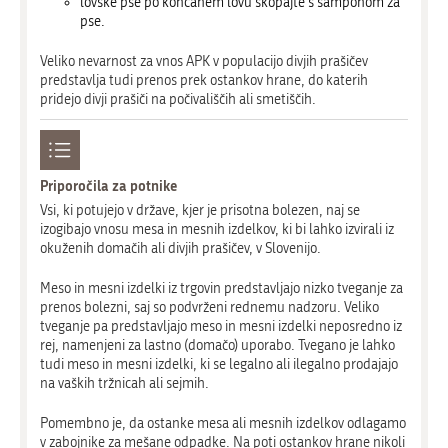
lovske pse po končanem lovu skopajte s šamponom za
pse.
Veliko nevarnost za vnos APK v populacijo divjih prašičev
predstavlja tudi prenos prek ostankov hrane, do katerih
pridejo divji prašiči na počivališčih ali smetiščih.
Priporočila za potnike
Vsi, ki potujejo v države, kjer je prisotna bolezen, naj se
izogibajo vnosu mesa in mesnih izdelkov, ki bi lahko izvirali iz
okuženih domačih ali divjih prašičev, v Slovenijo.
Meso in mesni izdelki iz trgovin predstavljajo nizko tveganje za
prenos bolezni, saj so podvrženi rednemu nadzoru. Veliko
tveganje pa predstavljajo meso in mesni izdelki neposredno iz
rej, namenjeni za lastno (domačo) uporabo. Tvegano je lahko
tudi meso in mesni izdelki, ki se legalno ali ilegalno prodajajo
na vaških tržnicah ali sejmih.
Pomembno je, da ostanke mesa ali mesnih izdelkov odlagamo
v zabojnike za mešane odpadke. Na poti ostankov hrane nikoli