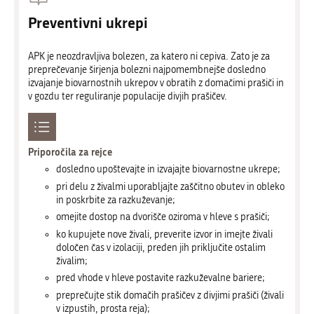
Preventivni ukrepi
APK je neozdravljiva bolezen, za katero ni cepiva. Zato je za
preprečevanje širjenja bolezni najpomembnejše dosledno
izvajanje biovarnostnih ukrepov v obratih z domačimi prašiči in
v gozdu ter reguliranje populacije divjih prašičev.
Priporočila za rejce
dosledno upoštevajte in izvajajte biovarnostne ukrepe;
pri delu z živalmi uporabljajte zaščitno obutev in obleko
in poskrbite za razkuževanje;
omejite dostop na dvorišče oziroma v hleve s prašiči;
ko kupujete nove živali, preverite izvor in imejte živali
določen čas v izolaciji, preden jih priključite ostalim
živalim;
pred vhode v hleve postavite razkuževalne bariere;
preprečujte stik domačih prašičev z divjimi prašiči (živali
v izpustih, prosta reja);