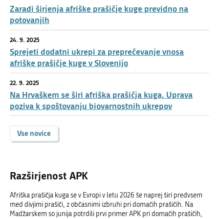
Zaradi širjenja afriške prašičje kuge previdno na
potovanjih
24. 9. 2025
Sprejeti dodatni ukrepi za preprečevanje vnosa
afriške prašičje kuge v Slovenijo
22. 9. 2025
Na Hrvaškem se širi afriška prašičja kuga, Uprava
poziva k spoštovanju biovarnostnih ukrepov
Vse novice
Razširjenost APK
Afriška prašičja kuga se v Evropi v letu 2026 še naprej širi predvsem
med divjimi prašiči, z občasnimi izbruhi pri domačih prašičih. Na
Madžarskem so junija potrdili prvi primer APK pri domačih prašičih,