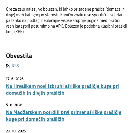
Gre za zelo nalezljivo bolezen, ki lahko prizadene prašiče (domače in
divje) vseh kategorij in starosti. Klinični znaki niso specifični, vendar
pa lahko na podlagi neobičajne visoke stopnje pogina med prašiči
vseh kategorij posumimo na APK. Bolezen je podobna klasični prašičji
kugi (KPK).
Obvestila
RSS
17. 6. 2026
Na Hrvaškem novi izbruhi afriške prašičje kuge pri
domačih in divjih prašičih
5. 6. 2026
Na Madžarskem potrdili prvi primer afriške prašičje
kuge pri domačih prašičih
23. 10. 2025