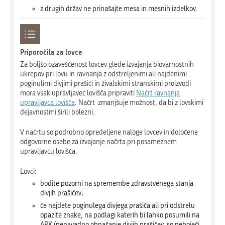
z drugih držav ne prinašajte mesa in mesnih izdelkov.
Priporočila za lovce
Za boljšo ozaveščenost lovcev glede izvajanja biovarnostnih
ukrepov pri lovu in ravnanja z odstreljenimi ali najdenimi
poginulimi divjimi prašiči in živalskimi stranskimi proizvodi
mora vsak upravljavec lovišča pripraviti
Načrt ravnanja
upravljavca lovišča
. Načrt zmanjšuje možnost, da bi z lovskimi
dejavnostmi širili bolezni.
V načrtu so podrobno opredeljene naloge lovcev in določene
odgovorne osebe za izvajanje načrta pri posameznem
upravljavcu lovišča.
Lovci:
bodite pozorni na spremembe zdravstvenega stanja
divjih prašičev;
če najdete poginulega divjega prašiča ali pri odstrelu
opazite znake, na podlagi katerih bi lahko posumili na
APK (nenavadno obnašanje divjih prašičev, so neboječi,