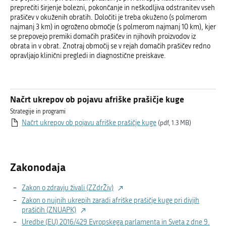
preprečiti širjenje bolezni, pokončanje in neškodljiva odstranitev vseh
prašičev v okuženih obratih. Določiti je treba okuženo (s polmerom
najmanj 3 km) in ogroženo območje (s polmerom najmanj 10 km), kjer
se prepovejo premiki domačih prašičev in njihovih proizvodov iz
obrata in v obrat. Znotraj območij se v rejah domačih prašičev redno
opravljajo klinični pregledi in diagnostične preiskave.
Načrt ukrepov ob pojavu afriške prašičje kuge
Strategije in programi
Načrt ukrepov ob pojavu afriške prašičje kuge
(pdf, 1.3 MB)
Zakonodaja
Zakon o zdravju živali (ZZdrŽiv)
Zakon o nujnih ukrepih zaradi afriške prašičje kuge pri divjih
prašičih (ZNUAPK)
Uredbe (EU) 2016/429 Evropskega parlamenta in Sveta z dne 9.