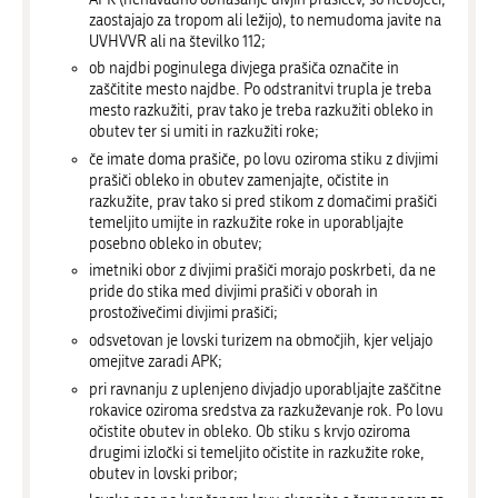
zaostajajo za tropom ali ležijo), to nemudoma javite na
UVHVVR ali na številko 112;
ob najdbi poginulega divjega prašiča označite in
zaščitite mesto najdbe. Po odstranitvi trupla je treba
mesto razkužiti, prav tako je treba razkužiti obleko in
obutev ter si umiti in razkužiti roke;
če imate doma prašiče, po lovu oziroma stiku z divjimi
prašiči obleko in obutev zamenjajte, očistite in
razkužite, prav tako si pred stikom z domačimi prašiči
temeljito umijte in razkužite roke in uporabljajte
posebno obleko in obutev;
imetniki obor z divjimi prašiči morajo poskrbeti, da ne
pride do stika med divjimi prašiči v oborah in
prostoživečimi divjimi prašiči;
odsvetovan je lovski turizem na območjih, kjer veljajo
omejitve zaradi APK;
pri ravnanju z uplenjeno divjadjo uporabljajte zaščitne
rokavice oziroma sredstva za razkuževanje rok. Po lovu
očistite obutev in obleko. Ob stiku s krvjo oziroma
drugimi izločki si temeljito očistite in razkužite roke,
obutev in lovski pribor;