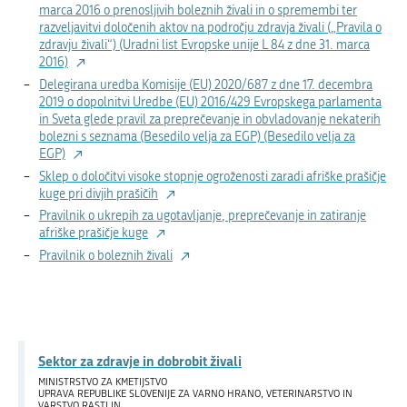
marca 2016 o prenosljivih boleznih živali in o spremembi ter
razveljavitvi določenih aktov na področju zdravja živali („Pravila o
zdravju živali“) (Uradni list Evropske unije L 84 z dne 31. marca
2016)
Delegirana uredba Komisije (EU) 2020/687 z dne 17. decembra
2019 o dopolnitvi Uredbe (EU) 2016/429 Evropskega parlamenta
in Sveta glede pravil za preprečevanje in obvladovanje nekaterih
bolezni s seznama (Besedilo velja za EGP) (Besedilo velja za
EGP)
Sklep o določitvi visoke stopnje ogroženosti zaradi afriške prašičje
kuge pri divjih prašičih
Pravilnik o ukrepih za ugotavljanje, preprečevanje in zatiranje
afriške prašičje kuge
Pravilnik o boleznih živali
Sektor za zdravje in dobrobit živali
MINISTRSTVO ZA KMETIJSTVO
UPRAVA REPUBLIKE SLOVENIJE ZA VARNO HRANO, VETERINARSTVO IN
VARSTVO RASTLIN