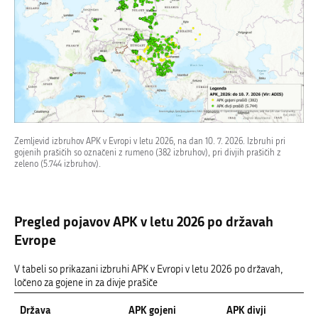
Zemljevid izbruhov APK v Evropi v letu 2026, na dan 10. 7. 2026. Izbruhi pri
gojenih prašičih so označeni z rumeno (382 izbruhov), pri divjih prašičih z
zeleno (5.744 izbruhov).
Pregled pojavov APK v letu 2026 po državah
Evrope
V tabeli so prikazani izbruhi APK v Evropi v letu 2026 po državah,
ločeno za gojene in za divje prašiče
Država
APK gojeni
APK divji