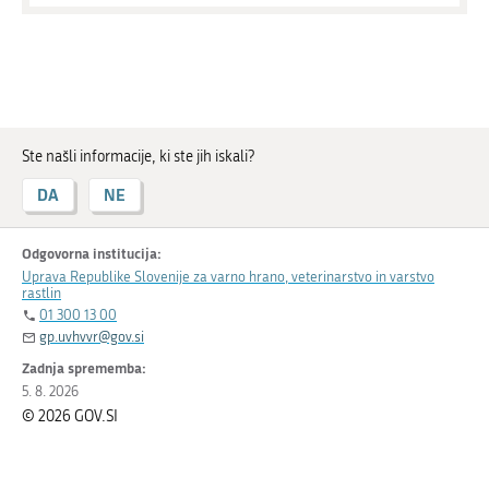
Ste našli informacije, ki ste jih iskali?
DA
NE
Odgovorna institucija:
Uprava Republike Slovenije za varno hrano, veterinarstvo in varstvo
rastlin
01 300 13 00
gp.uvhvvr@gov.si
Zadnja sprememba:
5. 8. 2026
© 2026 GOV.SI