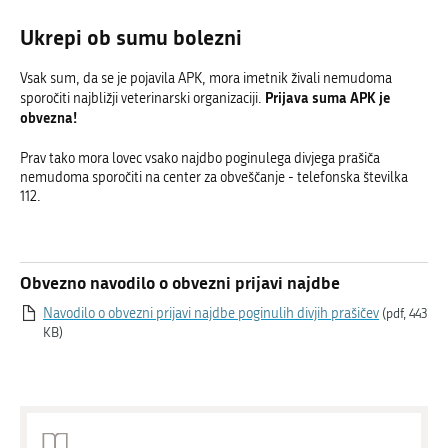
Ukrepi ob sumu bolezni
Vsak sum, da se je pojavila APK, mora imetnik živali nemudoma
Prijava suma APK je
sporočiti najbližji veterinarski organizaciji.
obvezna!
Prav tako mora lovec vsako najdbo poginulega divjega prašiča
nemudoma sporočiti na center za obveščanje - telefonska številka
112.
Obvezno navodilo o obvezni prijavi najdbe
Navodilo o obvezni prijavi najdbe poginulih divjih prašičev
(pdf, 443
KB)