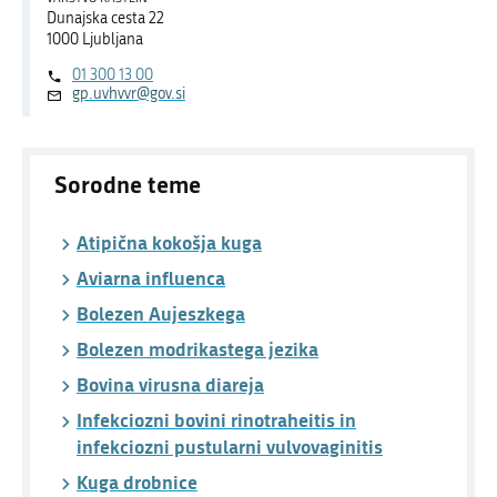
Dunajska cesta 22
1000 Ljubljana
01 300 13 00
gp.uvhvvr@gov.si
Sorodne teme
Atipična kokošja kuga
Aviarna influenca
Bolezen Aujeszkega
Bolezen modrikastega jezika
Bovina virusna diareja
Infekciozni bovini rinotraheitis in
infekciozni pustularni vulvovaginitis
Kuga drobnice