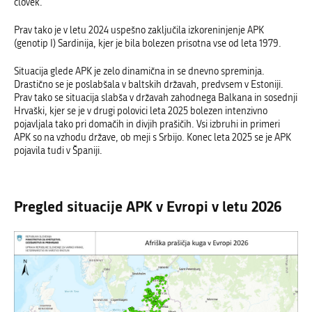
človek.
Prav tako je v letu 2024 uspešno zaključila izkoreninjenje APK
(genotip I) Sardinija, kjer je bila bolezen prisotna vse od leta 1979.
Situacija glede APK je zelo dinamična in se dnevno spreminja.
Drastično se je poslabšala
v baltskih državah, predvsem v Estoniji.
Prav tako se situacija slabša v državah zahodnega Balkana in sosednji
Hrvaški, kjer se je v drugi polovici leta 2025 bolezen intenzivno
pojavljala tako pri domačih in divjih prašičih. Vsi izbruhi in primeri
APK so na vzhodu države, ob meji s Srbijo. Konec leta 2025 se je APK
pojavila tudi v Španiji.
Pregled situacije APK v Evropi v letu 2026