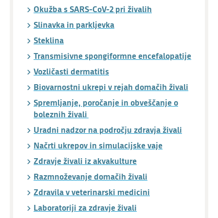
Okužba s SARS-CoV-2 pri živalih
Slinavka in parkljevka
Steklina
Transmisivne spongiformne encefalopatije
Vozličasti dermatitis
Biovarnostni ukrepi v rejah domačih živali
Spremljanje, poročanje in obveščanje o
boleznih živali
Uradni nadzor na področju zdravja živali
Načrti ukrepov in simulacijske vaje
Zdravje živali iz akvakulture
Razmnoževanje domačih živali
Zdravila v veterinarski medicini
Laboratoriji za zdravje živali