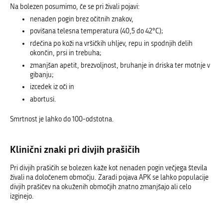
Na bolezen posumimo, če se pri živali pojavi:
nenaden pogin brez očitnih znakov,
povišana telesna temperatura (40,5 do 42°C);
rdečina po koži na vršičkih uhljev, repu in spodnjih delih
okončin, prsi in trebuha;
zmanjšan apetit, brezvoljnost, bruhanje in driska ter motnje v
gibanju;
izcedek iz oči in
abortusi.
Smrtnost je lahko do 100-odstotna.
Klinični znaki pri divjih prašičih
Pri divjih prašičih se bolezen kaže kot nenaden pogin večjega števila
živali na določenem območju. Zaradi pojava APK se lahko populacije
divjih prašičev na okuženih območjih znatno zmanjšajo ali celo
izginejo.