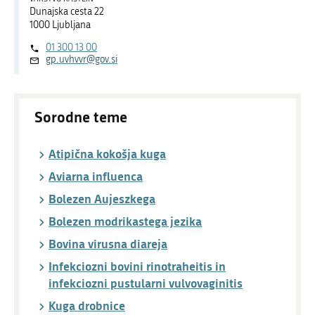
Dunajska cesta 22
1000 Ljubljana
01 300 13 00
gp.uvhvvr@gov.si
Sorodne teme
Atipična kokošja kuga
Aviarna influenca
Bolezen Aujeszkega
Bolezen modrikastega jezika
Bovina virusna diareja
Infekciozni bovini rinotraheitis in
infekciozni pustularni vulvovaginitis
Kuga drobnice