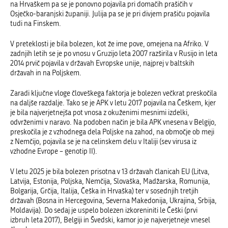
na Hrvaškem pa se je ponovno pojavila pri domačih prašičih v
Osječko-baranjski županiji. Julija pa se je pri divjem prašiču pojavila
tudi na Finskem.
V preteklosti je bila bolezen, kot že ime pove, omejena na Afriko. V
zadnjih letih se je po vnosu v Gruzijo leta 2007 razširila v Rusijo in leta
2014 prvič pojavila v državah Evropske unije, najprej v baltskih
državah in na Poljskem.
Zaradi ključne vloge človeškega faktorja je bolezen večkrat preskočila
na daljše razdalje. Tako se je APK v letu 2017 pojavila na Češkem, kjer
je bila najverjetnejša pot vnosa z okuženimi mesnimi izdelki,
odvrženimi v naravo. Na podoben način je bila APK vnesena v Belgijo,
preskočila je z vzhodnega dela Poljske na zahod, na območje ob meji
z Nemčijo, pojavila se je na celinskem delu v Italiji (sev virusa iz
vzhodne Evrope – genotip II).
V letu 2025 je bila bolezen prisotna v 13 državah članicah EU (Litva,
Latvija, Estonija, Poljska, Nemčija, Slovaška, Madžarska, Romunija,
Bolgarija, Grčija, Italija, Češka in Hrvaška) ter v sosednjih tretjih
državah (Bosna in Hercegovina, Severna Makedonija, Ukrajin
a
, Srbija,
Moldavija). Do sedaj je uspelo bolezen izkoreniniti le Češki (prvi
izbruh leta 2017)
,
Belgiji
in Švedski,
kamor jo je najverjetneje vnesel