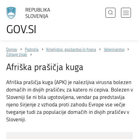
Išči
Odpri
GOV.SI
Področja
meni
Izberite
z
jezik
Državni organi
navigac
Domov
Področja
Kmetijstvo, gozdarstvo in hrana
Veterinarstvo
Zbirke
Zdravje živali
Dogodki
Afriška prašičja kuga
Novice
Afriška prašičja kuga (APK) je nalezljiva virusna bolezen
domačih in divjih prašičev, za katero ni cepiva. Bolezen v
Sloveniji še ni bila ugotovljena, vendar pa predstavlja
Sodelujte
njeno širjenje z vzhoda proti zahodu Evrope vse večje
Dostopnost
tveganje tudi za populacije domačih in divjih prašičev v
Sloveniji.
O spletnem mestu