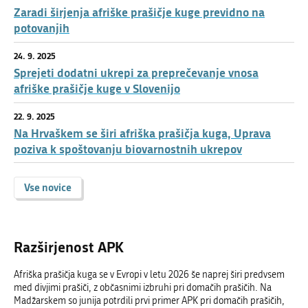
Zaradi širjenja afriške prašičje kuge previdno na
potovanjih
24. 9. 2025
Sprejeti dodatni ukrepi za preprečevanje vnosa
afriške prašičje kuge v Slovenijo
22. 9. 2025
Na Hrvaškem se širi afriška prašičja kuga, Uprava
poziva k spoštovanju biovarnostnih ukrepov
Vse novice
Razširjenost APK
Afriška prašičja kuga se v Evropi v letu 2026 še naprej širi predvsem
med divjimi prašiči, z občasnimi izbruhi pri domačih prašičih. Na
Madžarskem so junija potrdili prvi primer APK pri domačih prašičih,