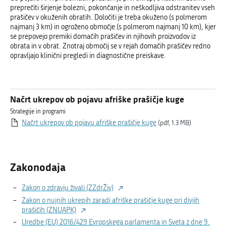
preprečiti širjenje bolezni, pokončanje in neškodljiva odstranitev vseh
prašičev v okuženih obratih. Določiti je treba okuženo (s polmerom
najmanj 3 km) in ogroženo območje (s polmerom najmanj 10 km), kjer
se prepovejo premiki domačih prašičev in njihovih proizvodov iz
obrata in v obrat. Znotraj območij se v rejah domačih prašičev redno
opravljajo klinični pregledi in diagnostične preiskave.
Načrt ukrepov ob pojavu afriške prašičje kuge
Strategije in programi
Načrt ukrepov ob pojavu afriške prašičje kuge
(pdf, 1.3 MB)
Zakonodaja
Zakon o zdravju živali (ZZdrŽiv)
Zakon o nujnih ukrepih zaradi afriške prašičje kuge pri divjih
prašičih (ZNUAPK)
Uredbe (EU) 2016/429 Evropskega parlamenta in Sveta z dne 9.