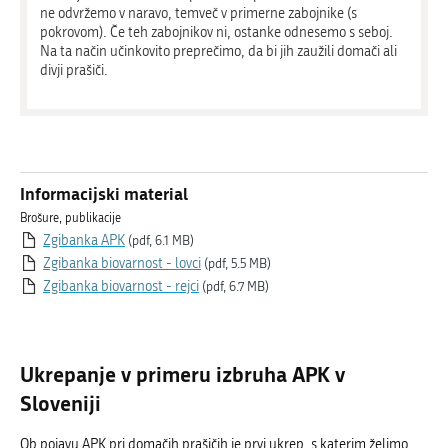
ne odvržemo v naravo, temveč v primerne zabojnike (s
pokrovom). Če teh zabojnikov ni, ostanke odnesemo s seboj.
Na ta način učinkovito preprečimo, da bi jih zaužili domači ali
divji prašiči.
Informacijski material
Brošure, publikacije
Zgibanka APK
(pdf, 6.1 MB)
Zgibanka biovarnost - lovci
(pdf, 5.5 MB)
Zgibanka biovarnost - rejci
(pdf, 6.7 MB)
Ukrepanje v primeru izbruha APK v
Sloveniji
Ob pojavu APK pri domačih prašičih je prvi ukrep, s katerim želimo