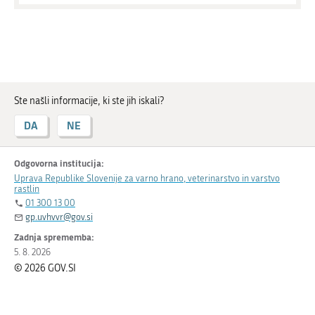
Ste našli informacije, ki ste jih iskali?
DA
NE
Odgovorna institucija:
Uprava Republike Slovenije za varno hrano, veterinarstvo in varstvo
rastlin
01 300 13 00
gp.uvhvvr@gov.si
Zadnja sprememba:
5. 8. 2026
© 2026 GOV.SI