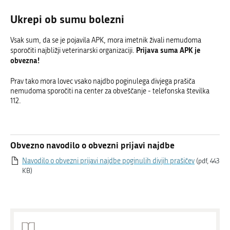
Ukrepi ob sumu bolezni
Vsak sum, da se je pojavila APK, mora imetnik živali nemudoma
Prijava suma APK je
sporočiti najbližji veterinarski organizaciji.
obvezna!
Prav tako mora lovec vsako najdbo poginulega divjega prašiča
nemudoma sporočiti na center za obveščanje - telefonska številka
112.
Obvezno navodilo o obvezni prijavi najdbe
Navodilo o obvezni prijavi najdbe poginulih divjih prašičev
(pdf, 443
KB)