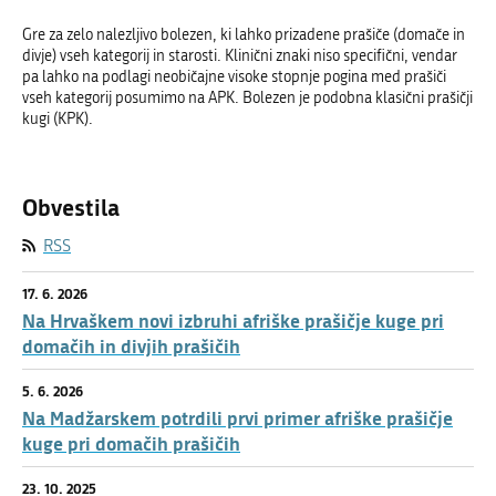
Gre za zelo nalezljivo bolezen, ki lahko prizadene prašiče (domače in
divje) vseh kategorij in starosti. Klinični znaki niso specifični, vendar
pa lahko na podlagi neobičajne visoke stopnje pogina med prašiči
vseh kategorij posumimo na APK. Bolezen je podobna klasični prašičji
kugi (KPK).
Obvestila
RSS
17. 6. 2026
Na Hrvaškem novi izbruhi afriške prašičje kuge pri
domačih in divjih prašičih
5. 6. 2026
Na Madžarskem potrdili prvi primer afriške prašičje
kuge pri domačih prašičih
23. 10. 2025