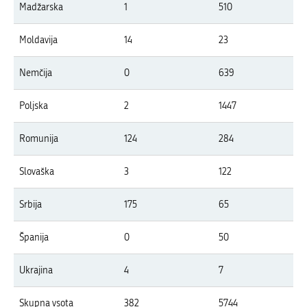
Madžarska
1
510
Moldavija
14
23
Nemčija
0
639
Poljska
2
1447
Romunija
124
284
Slovaška
3
122
Srbija
175
65
Španija
0
50
Ukrajina
4
7
Skupna vsota
382
5744