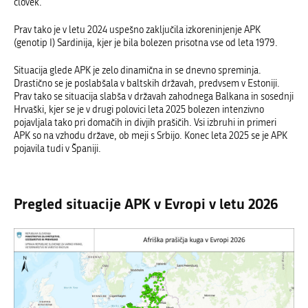
človek.
Prav tako je v letu 2024 uspešno zaključila izkoreninjenje APK
(genotip I) Sardinija, kjer je bila bolezen prisotna vse od leta 1979.
Situacija glede APK je zelo dinamična in se dnevno spreminja.
Drastično se je poslabšala
v baltskih državah, predvsem v Estoniji.
Prav tako se situacija slabša v državah zahodnega Balkana in sosednji
Hrvaški, kjer se je v drugi polovici leta 2025 bolezen intenzivno
pojavljala tako pri domačih in divjih prašičih. Vsi izbruhi in primeri
APK so na vzhodu države, ob meji s Srbijo. Konec leta 2025 se je APK
pojavila tudi v Španiji.
Pregled situacije APK v Evropi v letu 2026