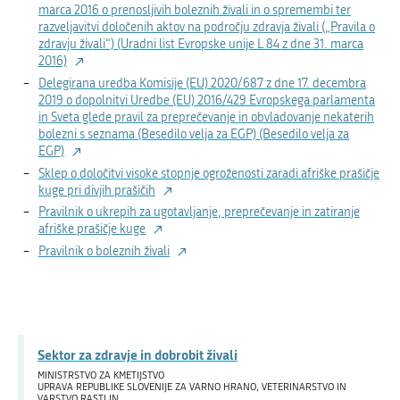
marca 2016 o prenosljivih boleznih živali in o spremembi ter
razveljavitvi določenih aktov na področju zdravja živali („Pravila o
zdravju živali“) (Uradni list Evropske unije L 84 z dne 31. marca
2016)
Delegirana uredba Komisije (EU) 2020/687 z dne 17. decembra
2019 o dopolnitvi Uredbe (EU) 2016/429 Evropskega parlamenta
in Sveta glede pravil za preprečevanje in obvladovanje nekaterih
bolezni s seznama (Besedilo velja za EGP) (Besedilo velja za
EGP)
Sklep o določitvi visoke stopnje ogroženosti zaradi afriške prašičje
kuge pri divjih prašičih
Pravilnik o ukrepih za ugotavljanje, preprečevanje in zatiranje
afriške prašičje kuge
Pravilnik o boleznih živali
Sektor za zdravje in dobrobit živali
MINISTRSTVO ZA KMETIJSTVO
UPRAVA REPUBLIKE SLOVENIJE ZA VARNO HRANO, VETERINARSTVO IN
VARSTVO RASTLIN