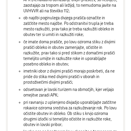
zaostajajo za tropom ali ležijo), to nemudoma javite na
UVHVVR ali na številko 112;
ob najdbi poginulega divjega prašiča označite in
zaščitite mesto najdbe. Po odstranitvi trupla je treba
mesto razkužiti, prav tako je treba razkužiti obleko in
obutev ter si umiti in razkužiti roke;
če imate doma prašiče, po lovu oziroma stiku z divjimi
prašiči obleko in obutev zamenjajte, očistite in
razkužite, prav tako si pred stikom z domačimi prašiči
temeljito umijte in razkužite roke in uporabljajte
posebno obleko in obutev;
imetniki obor z divjimi prašiči morajo poskrbeti, da ne
pride do stika med divjimi prašiči v oborah in
prostoživečimi divjimi prašiči;
odsvetovan je lovski turizem na območjih, kjer veljajo
omejitve zaradi APK;
pri ravnanju z uplenjeno divjadjo uporabljajte zaščitne
rokavice oziroma sredstva za razkuževanje rok. Po lovu
očistite obutev in obleko. Ob stiku s krvjo oziroma
drugimi izločki si temeljito očistite in razkužite roke,
obutev in lovski pribor;