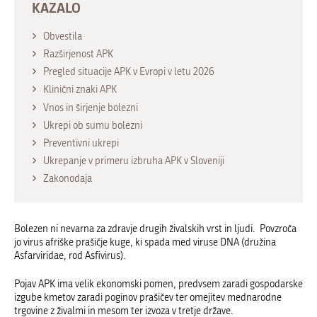
KAZALO
Obvestila
Razširjenost APK
Pregled situacije APK v Evropi v letu 2026
Klinični znaki APK
Vnos in širjenje bolezni
Ukrepi ob sumu bolezni
Preventivni ukrepi
Ukrepanje v primeru izbruha APK v Sloveniji
Zakonodaja
Bolezen ni nevarna za zdravje drugih živalskih vrst in ljudi. Povzroča
jo virus afriške prašičje kuge, ki spada med viruse DNA (družina
Asfarviridae, rod Asfivirus).
Pojav APK ima velik ekonomski pomen, predvsem zaradi gospodarske
izgube kmetov zaradi poginov prašičev ter omejitev mednarodne
trgovine z živalmi in mesom ter izvoza v tretje države.