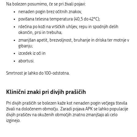
Na bolezen posumimo, če se pri živali pojavi:
nenaden pogin brez očitnih znakov,
povišana telesna temperatura (40,5 do 42°C);
rdečina po koži na vršičkih uhljev, repu in spodnjih delih
okončin, prsi in trebuha;
zmanjšan apetit, brezvoljnost, bruhanje in driska ter motnje v
gibanju;
izcedek iz oči in
abortusi.
Smrtnost je lahko do 100-odstotna.
Klinični znaki pri divjih prašičih
Pri divjih prašičih se bolezen kaže kot nenaden pogin večjega števila
živali na določenem območju. Zaradi pojava APK se lahko populacije
divjih prašičev na okuženih območjih znatno zmanjšajo ali celo
izginejo.