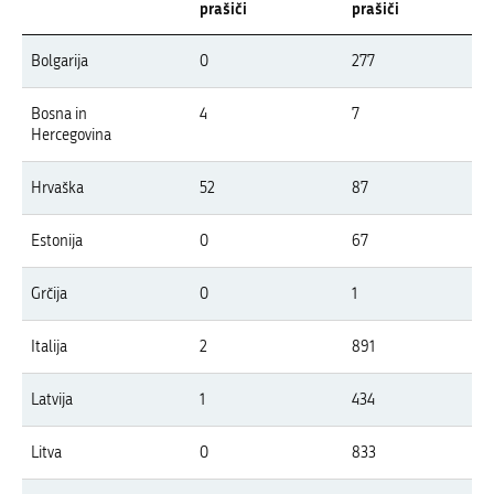
prašiči
prašiči
Pregled pojavov APK v letu 2026 po državah Evrope
Bolgarija
0
277
V tabeli so prikazani izbruhi APK v Evropi v letu 2026 po državah, ločeno z
Bosna in
4
7
Hercegovina
Hrvaška
52
87
Estonija
0
67
Grčija
0
1
Italija
2
891
Latvija
1
434
Litva
0
833