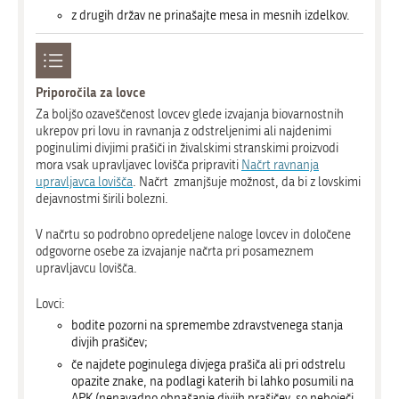
z drugih držav ne prinašajte mesa in mesnih izdelkov.
Priporočila za lovce
Za boljšo ozaveščenost lovcev glede izvajanja biovarnostnih
ukrepov pri lovu in ravnanja z odstreljenimi ali najdenimi
poginulimi divjimi prašiči in živalskimi stranskimi proizvodi
mora vsak upravljavec lovišča pripraviti
Načrt ravnanja
upravljavca lovišča
. Načrt zmanjšuje možnost, da bi z lovskimi
dejavnostmi širili bolezni.
V načrtu so podrobno opredeljene naloge lovcev in določene
odgovorne osebe za izvajanje načrta pri posameznem
upravljavcu lovišča.
Lovci:
bodite pozorni na spremembe zdravstvenega stanja
divjih prašičev;
če najdete poginulega divjega prašiča ali pri odstrelu
opazite znake, na podlagi katerih bi lahko posumili na
APK (nenavadno obnašanje divjih prašičev, so neboječi,