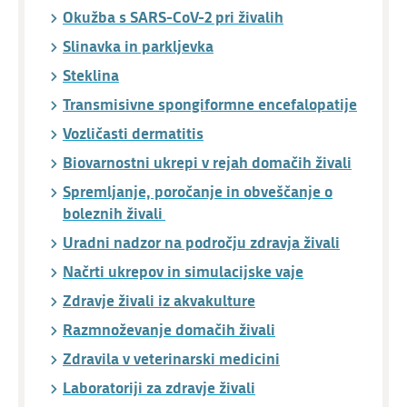
Okužba s SARS-CoV-2 pri živalih
Slinavka in parkljevka
Steklina
Transmisivne spongiformne encefalopatije
Vozličasti dermatitis
Biovarnostni ukrepi v rejah domačih živali
Spremljanje, poročanje in obveščanje o
boleznih živali
Uradni nadzor na področju zdravja živali
Načrti ukrepov in simulacijske vaje
Zdravje živali iz akvakulture
Razmnoževanje domačih živali
Zdravila v veterinarski medicini
Laboratoriji za zdravje živali