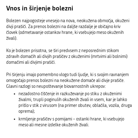
Vnos in širjenje bolezni
Bolezen najpogosteje vnesejo na nova, neokužena območja, okuženi
divji prašiči. Za prenos bolezni na daljše razdalje je običajno kriv
človek (odmetavanje ostankov hrane, ki vsebujejo meso okuženih
živali).
Ko je bolezen prisotna, se širi predvsem z neposrednim stikom
zdravih domačih ali divjih prašičev z okuženimi (mrtvimi ali bolnimi)
domačimi ali divjimi prašiči.
Pri širjenju imajo pomembno vlogo tudi ljudje, ki s svojim ravnanjem
omogočajo prenos bolezni na neokužene domače ali divje prašiče.
Glavni razlogi so neupoštevanje biovarnostnih ukrepov:
nezadostno čiščenje in razkuževanje po stiku z okuženimi
živalmi, trupli poginulih okuženih živali in vsem, kar je lahko
prišlo v stik z virusom (na primer obutev, oblačila, vozila, druga
oprema);
krmljenje prašičev s pomijami – ostanki hrane, ki vsebujejo
meso ali mesne izdelke okuženih živali.