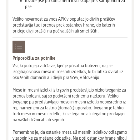
lovske pse po končanem lovu skopajte s šamponom za
pse.
Veliko nevarnost za vnos APK v populacijo divjih prašičev
predstavlja tudi prenos prek ostankov hrane, do katerih
pridejo divji prašiči na počivališčih ali smetiščih.
Priporočila za potnike
Vsi, ki potujejo v države, kjer je prisotna bolezen, naj se
izogibajo vnosu mesa in mesnih izdelkov, ki bi lahko izvirali iz
okuženih domačih ali divjih prašičev, v Slovenijo.
Meso in mesni izdelki iz trgovin predstavljajo nizko tveganje za
prenos bolezni, saj so podvrženi rednemu nadzoru. Veliko
tveganje pa predstavljajo meso in mesni izdelki neposredno iz
rej, namenjeni za lastno (domačo) uporabo. Tvegano je lahko
tudi meso in mesni izdelki, ki se legalno ali ilegalno prodajajo
na vaških tržnicah ali sejmih.
Pomembno je, da ostanke mesa ali mesnih izdelkov odlagamo
v zabojnike za mešane odpadke. Na poti ostankov hrane nikoli