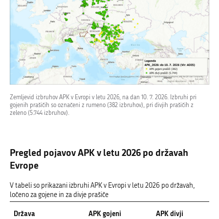
Zemljevid izbruhov APK v Evropi v letu 2026, na dan 10. 7. 2026. Izbruhi pri
gojenih prašičih so označeni z rumeno (382 izbruhov), pri divjih prašičih z
zeleno (5.744 izbruhov).
Pregled pojavov APK v letu 2026 po državah
Evrope
V tabeli so prikazani izbruhi APK v Evropi v letu 2026 po državah,
ločeno za gojene in za divje prašiče
Država
APK gojeni
APK divji