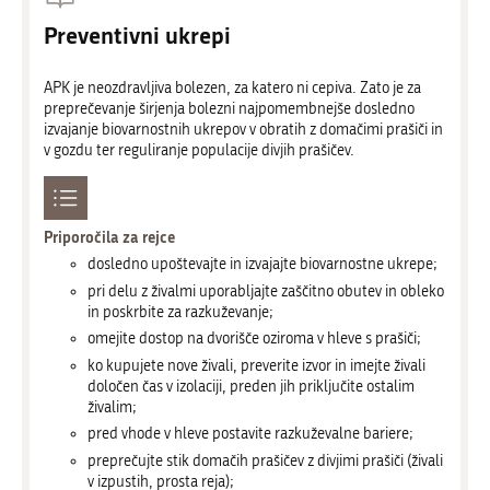
Preventivni ukrepi
APK je neozdravljiva bolezen, za katero ni cepiva. Zato je za
preprečevanje širjenja bolezni najpomembnejše dosledno
izvajanje biovarnostnih ukrepov v obratih z domačimi prašiči in
v gozdu ter reguliranje populacije divjih prašičev.
Priporočila za rejce
dosledno upoštevajte in izvajajte biovarnostne ukrepe;
pri delu z živalmi uporabljajte zaščitno obutev in obleko
in poskrbite za razkuževanje;
omejite dostop na dvorišče oziroma v hleve s prašiči;
ko kupujete nove živali, preverite izvor in imejte živali
določen čas v izolaciji, preden jih priključite ostalim
živalim;
pred vhode v hleve postavite razkuževalne bariere;
preprečujte stik domačih prašičev z divjimi prašiči (živali
v izpustih, prosta reja);