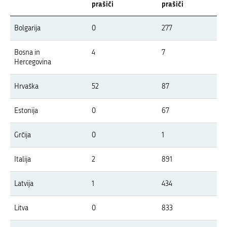
prašiči
prašiči
Pregled pojavov APK v letu 2026 po državah Evrope
Bolgarija
0
277
V tabeli so prikazani izbruhi APK v Evropi v letu 2026 po državah, ločeno z
Bosna in
4
7
Hercegovina
Hrvaška
52
87
Estonija
0
67
Grčija
0
1
Italija
2
891
Latvija
1
434
Litva
0
833