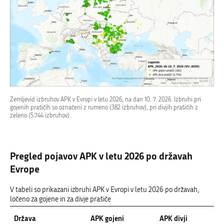
Zemljevid izbruhov APK v Evropi v letu 2026, na dan 10. 7. 2026. Izbruhi pri
gojenih prašičih so označeni z rumeno (382 izbruhov), pri divjih prašičih z
zeleno (5.744 izbruhov).
Pregled pojavov APK v letu 2026 po državah
Evrope
V tabeli so prikazani izbruhi APK v Evropi v letu 2026 po državah,
ločeno za gojene in za divje prašiče
Država
APK gojeni
APK divji