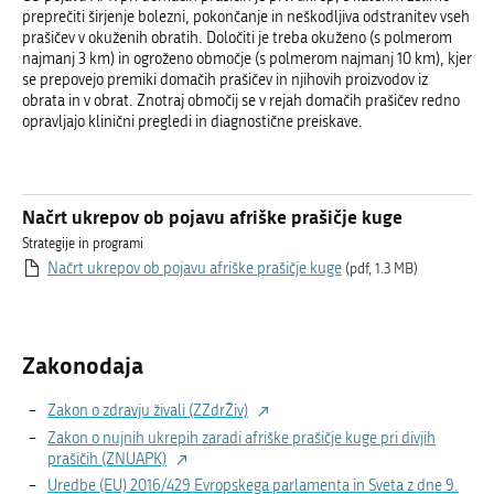
preprečiti širjenje bolezni, pokončanje in neškodljiva odstranitev vseh
prašičev v okuženih obratih. Določiti je treba okuženo (s polmerom
najmanj 3 km) in ogroženo območje (s polmerom najmanj 10 km), kjer
se prepovejo premiki domačih prašičev in njihovih proizvodov iz
obrata in v obrat. Znotraj območij se v rejah domačih prašičev redno
opravljajo klinični pregledi in diagnostične preiskave.
Načrt ukrepov ob pojavu afriške prašičje kuge
Strategije in programi
Načrt ukrepov ob pojavu afriške prašičje kuge
(pdf, 1.3 MB)
Zakonodaja
Zakon o zdravju živali (ZZdrŽiv)
Zakon o nujnih ukrepih zaradi afriške prašičje kuge pri divjih
prašičih (ZNUAPK)
Uredbe (EU) 2016/429 Evropskega parlamenta in Sveta z dne 9.