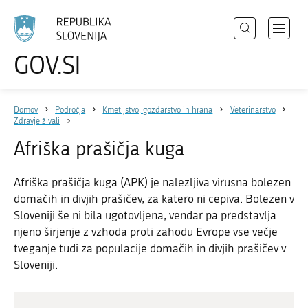
Išči
Odpri
GOV.SI
Področja
meni
Izberite
z
jezik
Državni organi
navigac
Domov
Področja
Kmetijstvo, gozdarstvo in hrana
Veterinarstvo
Zbirke
Zdravje živali
Dogodki
Afriška prašičja kuga
Novice
Afriška prašičja kuga (APK) je nalezljiva virusna bolezen
domačih in divjih prašičev, za katero ni cepiva. Bolezen v
Sloveniji še ni bila ugotovljena, vendar pa predstavlja
Sodelujte
njeno širjenje z vzhoda proti zahodu Evrope vse večje
Dostopnost
tveganje tudi za populacije domačih in divjih prašičev v
Sloveniji.
O spletnem mestu