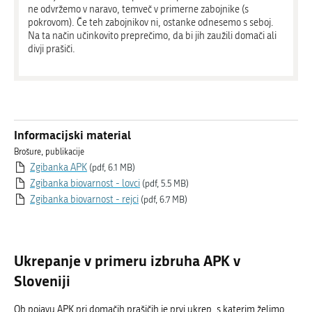
ne odvržemo v naravo, temveč v primerne zabojnike (s
pokrovom). Če teh zabojnikov ni, ostanke odnesemo s seboj.
Na ta način učinkovito preprečimo, da bi jih zaužili domači ali
divji prašiči.
Informacijski material
Brošure, publikacije
Zgibanka APK
(pdf, 6.1 MB)
Zgibanka biovarnost - lovci
(pdf, 5.5 MB)
Zgibanka biovarnost - rejci
(pdf, 6.7 MB)
Ukrepanje v primeru izbruha APK v
Sloveniji
Ob pojavu APK pri domačih prašičih je prvi ukrep, s katerim želimo