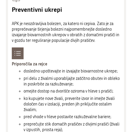
Preventivni ukrepi
APK je neozdravljiva bolezen, za katero ni cepiva. Zato je za
preprečevanje širjenja bolezni najpomembnejše dosledno
izvajanje biovarnostnih ukrepov v obratih z domačimi prašiči in
v gozdu ter reguliranje populacije divjih prašičev.
Priporočila za rejce
dosledno upoštevajte in izvajajte biovarnostne ukrepe;
pri delu z živalmi uporabljajte zaščitno obutev in obleko
in poskrbite za razkuževanje;
omejite dostop na dvorišče oziroma v hleve s prašiči;
ko kupujete nove živali, preverite izvor in imejte živali
določen čas v izolaciji, preden jih priključite ostalim
živalim;
pred vhode v hleve postavite razkuževalne bariere;
preprečujte stik domačih prašičev z divjimi prašiči (živali
v izpustih, prosta reja);