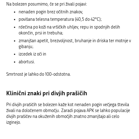
Na bolezen posumimo, če se pri živali pojavi:
nenaden pogin brez očitnih znakov,
povišana telesna temperatura (40,5 do 42°C);
rdečina po koži na vršičkih uhljev, repu in spodnjih delih
okončin, prsi in trebuha;
zmanjšan apetit, brezvoljnost, bruhanje in driska ter motnje v
gibanju;
izcedek iz oči in
abortusi.
Smrtnost je lahko do 100-odstotna.
Klinični znaki pri divjih prašičih
Pri divjih prašičih se bolezen kaže kot nenaden pogin večjega števila
živali na določenem območju. Zaradi pojava APK se lahko populacije
divjih prašičev na okuženih območjih znatno zmanjšajo ali celo
izginejo.