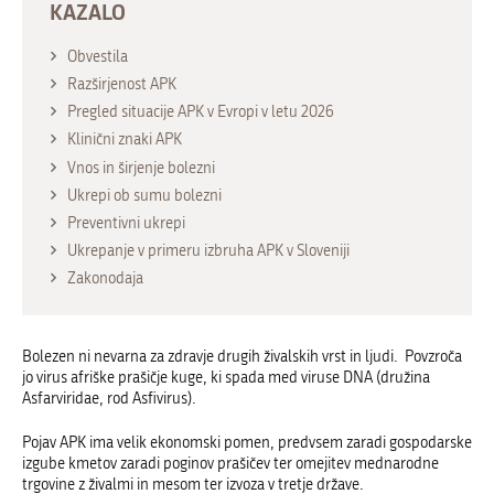
KAZALO
Obvestila
Razširjenost APK
Pregled situacije APK v Evropi v letu 2026
Klinični znaki APK
Vnos in širjenje bolezni
Ukrepi ob sumu bolezni
Preventivni ukrepi
Ukrepanje v primeru izbruha APK v Sloveniji
Zakonodaja
Bolezen ni nevarna za zdravje drugih živalskih vrst in ljudi. Povzroča
jo virus afriške prašičje kuge, ki spada med viruse DNA (družina
Asfarviridae, rod Asfivirus).
Pojav APK ima velik ekonomski pomen, predvsem zaradi gospodarske
izgube kmetov zaradi poginov prašičev ter omejitev mednarodne
trgovine z živalmi in mesom ter izvoza v tretje države.