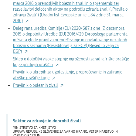
marca 2016 o prenosljivih boleznih živali in o spremembi ter
razveljavitvi določenih aktov na področju zdravja živali („Pravila o
zdravju živali“) (Uradni list Evropske unije L 84 z dne 31. marca
2016)
Delegirana uredba Komisije (EU) 2020/687 z dne 17. decembra
2019 o dopolnitvi Uredbe (EU) 2016/429 Evropskega parlamenta
in Sveta glede pravil za preprečevanje in obvladovanje nekaterih
bolezni s seznama (Besedilo velja za EGP) (Besedilo velja za
EGP)
Sklep o določitvi visoke stopnje ogroženosti zaradi afriške prašičje
kuge pri divjih prašičih
Pravilnik o ukrepih za ugotavljanje, preprečevanje in zatiranje
afriške prašičje kuge
Pravilnik o boleznih živali
Sektor za zdravje in dobrobit živali
MINISTRSTVO ZA KMETIJSTVO
UPRAVA REPUBLIKE SLOVENIJE ZA VARNO HRANO, VETERINARSTVO IN
VARSTVO RASTLIN