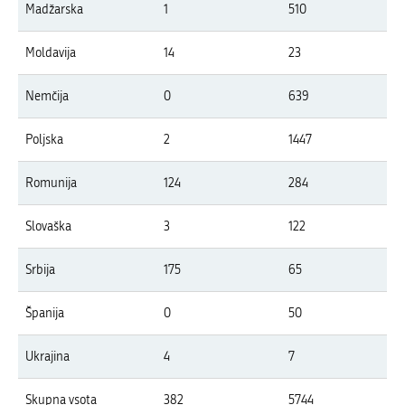
Madžarska
1
510
Moldavija
14
23
Nemčija
0
639
Poljska
2
1447
Romunija
124
284
Slovaška
3
122
Srbija
175
65
Španija
0
50
Ukrajina
4
7
Skupna vsota
382
5744