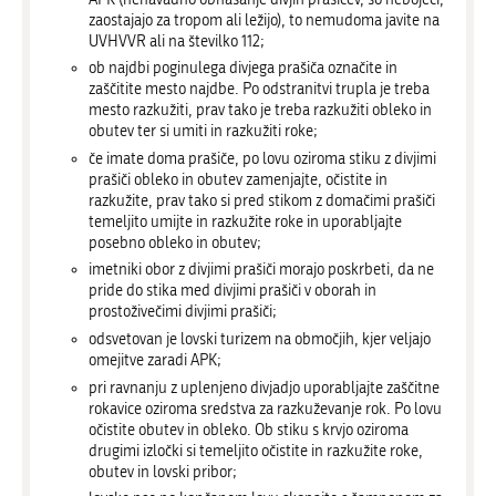
zaostajajo za tropom ali ležijo), to nemudoma javite na
UVHVVR ali na številko 112;
ob najdbi poginulega divjega prašiča označite in
zaščitite mesto najdbe. Po odstranitvi trupla je treba
mesto razkužiti, prav tako je treba razkužiti obleko in
obutev ter si umiti in razkužiti roke;
če imate doma prašiče, po lovu oziroma stiku z divjimi
prašiči obleko in obutev zamenjajte, očistite in
razkužite, prav tako si pred stikom z domačimi prašiči
temeljito umijte in razkužite roke in uporabljajte
posebno obleko in obutev;
imetniki obor z divjimi prašiči morajo poskrbeti, da ne
pride do stika med divjimi prašiči v oborah in
prostoživečimi divjimi prašiči;
odsvetovan je lovski turizem na območjih, kjer veljajo
omejitve zaradi APK;
pri ravnanju z uplenjeno divjadjo uporabljajte zaščitne
rokavice oziroma sredstva za razkuževanje rok. Po lovu
očistite obutev in obleko. Ob stiku s krvjo oziroma
drugimi izločki si temeljito očistite in razkužite roke,
obutev in lovski pribor;