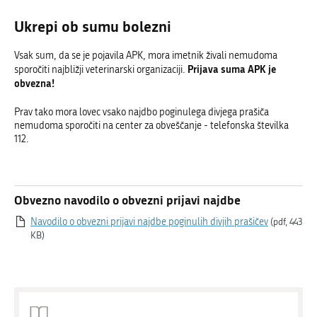
Ukrepi ob sumu bolezni
Vsak sum, da se je pojavila APK, mora imetnik živali nemudoma
Prijava suma APK je
sporočiti najbližji veterinarski organizaciji.
obvezna!
Prav tako mora lovec vsako najdbo poginulega divjega prašiča
nemudoma sporočiti na center za obveščanje - telefonska številka
112.
Obvezno navodilo o obvezni prijavi najdbe
Navodilo o obvezni prijavi najdbe poginulih divjih prašičev
(pdf, 443
KB)