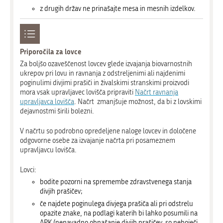
z drugih držav ne prinašajte mesa in mesnih izdelkov.
Priporočila za lovce
Za boljšo ozaveščenost lovcev glede izvajanja biovarnostnih
ukrepov pri lovu in ravnanja z odstreljenimi ali najdenimi
poginulimi divjimi prašiči in živalskimi stranskimi proizvodi
mora vsak upravljavec lovišča pripraviti
Načrt ravnanja
upravljavca lovišča
. Načrt zmanjšuje možnost, da bi z lovskimi
dejavnostmi širili bolezni.
V načrtu so podrobno opredeljene naloge lovcev in določene
odgovorne osebe za izvajanje načrta pri posameznem
upravljavcu lovišča.
Lovci:
bodite pozorni na spremembe zdravstvenega stanja
divjih prašičev;
če najdete poginulega divjega prašiča ali pri odstrelu
opazite znake, na podlagi katerih bi lahko posumili na
APK (nenavadno obnašanje divjih prašičev, so neboječi,