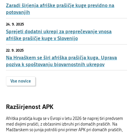
Zaradi širjenja afriške prašičje kuge previdno na
potovanjih
24. 9. 2025
Sprejeti dodatni ukrepi za preprečevanje vnosa
afriške prašičje kuge v Slovenijo
22. 9. 2025
Na Hrvaškem se širi afriška prašičja kuga, Uprava
poziva k spoštovanju biovarnostnih ukrepov
Vse novice
Razširjenost APK
Afriška prašičja kuga se v Evropi v letu 2026 še naprej širi predvsem
med divjimi prašiči, z občasnimi izbruhi pri domačih prašičih. Na
Madžarskem so junija potrdili prvi primer APK pri domačih prašičih,