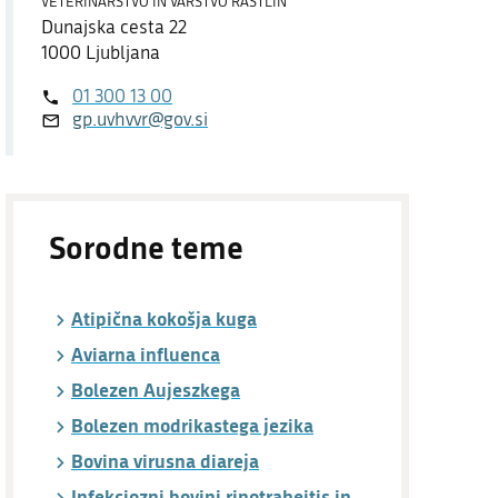
VETERINARSTVO IN VARSTVO RASTLIN
Dostopnost
Dunajska cesta 22
1000 Ljubljana
O spletnem mestu
01 300 13 00
gp.uvhvvr@gov.si
Sorodne teme
Atipična kokošja kuga
Aviarna influenca
Bolezen Aujeszkega
Bolezen modrikastega jezika
Bovina virusna diareja
Infekciozni bovini rinotraheitis in