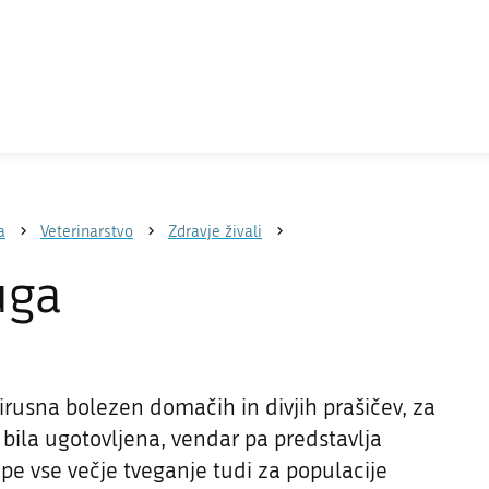
a
Veterinarstvo
Zdravje živali
uga
virusna bolezen domačih in divjih prašičev, za
i bila ugotovljena, vendar pa predstavlja
pe vse večje tveganje tudi za populacije