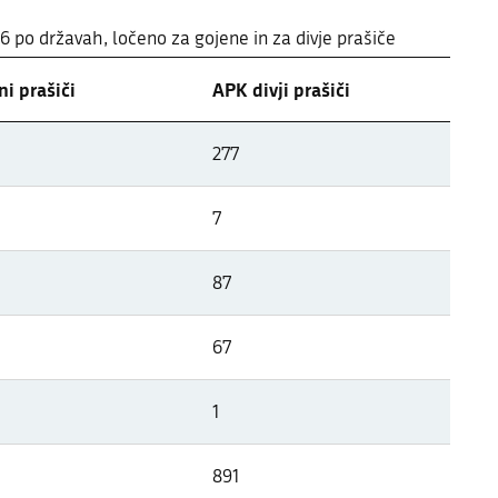
26 po državah, ločeno za gojene in za divje prašiče
i prašiči
APK divji prašiči
 državah Evrope
277
26 po državah, ločeno za gojene in za divje prašiče
7
87
67
1
891