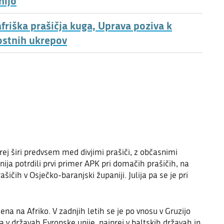
nijo
friška prašičja kuga, Uprava poziva k
ostnih ukrepov
prej širi predvsem med divjimi prašiči, z občasnimi
ija potrdili prvi primer APK pri domačih prašičih, na
ičih v Osječko-baranjski županiji. Julija pa se je pri
ena na Afriko. V zadnjih letih se je po vnosu v Gruzijo
ila v državah Evropske unije, najprej v baltskih državah in