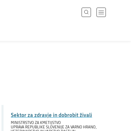
Išči
Odpri
meni
z
Področja
navigacijo
Državni organi
Zbirke
Dogodki
Novice
Sektor za zdravje in dobrobit živali
Sodelujte
MINISTRSTVO ZA KMETIJSTVO
UPRAVA REPUBLIKE SLOVENIJE ZA VARNO HRANO,