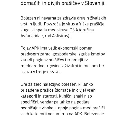
domačih in divjih prašičev v Sloveniji.
Bolezen ni nevarna za zdravje drugih živalskih
vrst in ljudi. Povzroča jo virus afriške prašičje
kuge, ki spada med viruse DNA (družina
Asfarviridae, rod Asfivirus).
Pojav APK ima velik ekonomski pomen,
predvsem zaradi gospodarske izgube kmetov
zaradi poginov prašičev ter omejitev
mednarodne trgovine z živalmi in mesom ter
izvoza v tretje države.
Gre za zelo nalezljivo bolezen, ki lahko
prizadene prašiče (domače in divje) vseh
kategorij in starosti. Klinični znaki niso
specifični, vendar pa lahko na podlagi
neobičajne visoke stopnje pogina med prašiči
vseh kategorij posumimo na APK. Bolezen je