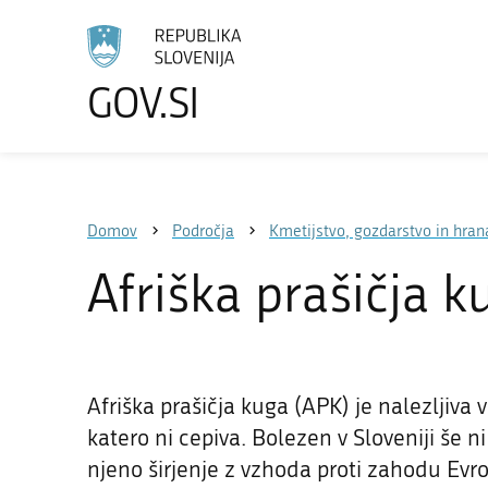
GOV.SI
Izberite
jezik
Domov
Področja
Kmetijstvo, gozdarstvo in hran
Afriška prašičja k
Afriška prašičja kuga (APK) je nalezljiva 
katero ni cepiva. Bolezen v Sloveniji še n
njeno širjenje z vzhoda proti zahodu Evro