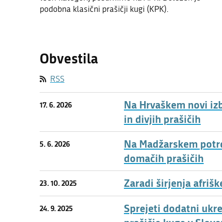
podobna klasični prašičji kugi (KPK).
Obvestila
RSS
Na Hrvaškem novi izb
17. 6. 2026
in divjih prašičih
Na Madžarskem potrdil
5. 6. 2026
domačih prašičih
Zaradi širjenja afriš
23. 10. 2025
Sprejeti dodatni ukr
24. 9. 2025