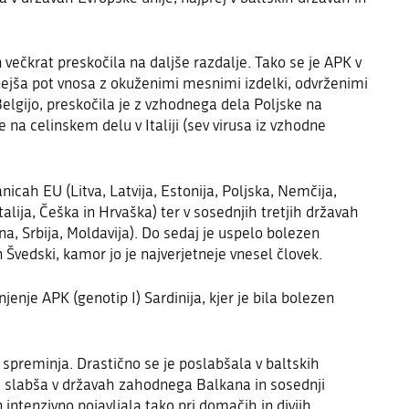
 večkrat preskočila na daljše razdalje. Tako se je APK v
tnejša pot vnosa z okuženimi mesnimi izdelki, odvrženimi
elgijo, preskočila je z vzhodnega dela Poljske na
 na celinskem delu v Italiji (sev virusa iz vzhodne
anicah EU (Litva, Latvija, Estonija, Poljska, Nemčija,
alija, Češka in Hrvaška) ter v sosednjih tretjih državah
n
a
, Srbija, Moldavija). Do sedaj je uspelo bolezen
n Švedski,
kamor jo je najverjetneje vnesel človek.
jenje APK (genotip I) Sardinija, kjer je bila bolezen
o spreminja.
Drastično se je poslabšala
v baltskih
ja slabša v državah zahodnega Balkana in sosednji
n intenzivno pojavljala tako pri domačih in divjih