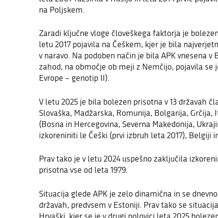
na Poljskem.
Zaradi ključne vloge človeškega faktorja je bolezen
letu 2017 pojavila na Češkem, kjer je bila najverje
v naravo. Na podoben način je bila APK vnesena v B
zahod, na območje ob meji z Nemčijo, pojavila se je
Evrope – genotip II).
V letu 2025 je bila bolezen prisotna v 13 državah čl
Slovaška, Madžarska, Romunija, Bolgarija, Grčija, It
(Bosna in Hercegovina, Severna Makedonija, Ukraji
izkoreniniti le Češki (prvi izbruh leta 2017)
,
Belgiji
i
Prav tako je v letu 2024 uspešno zaključila izkorenin
prisotna vse od leta 1979.
Situacija glede APK je zelo dinamična in se dnevn
državah, predvsem v Estoniji. Prav tako se situaci
Hrvaški, kjer se je v drugi polovici leta 2025 boleze