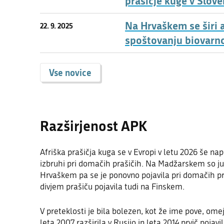
prašičje kuge v Slove
Na Hrvaškem se širi a
22. 9. 2025
spoštovanju biovarn
Vse novice
Razširjenost APK
Afriška prašičja kuga se v Evropi v letu 2026 še na
izbruhi pri domačih prašičih. Na Madžarskem so jun
Hrvaškem pa se je ponovno pojavila pri domačih praš
divjem prašiču pojavila tudi na Finskem.
V preteklosti je bila bolezen, kot že ime pove, omej
leta 2007 razširila v Rusijo in leta 2014 prvič pojav