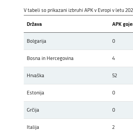
V tabeli so prikazani izbruhi APK v Evropi v letu 20
Država
APK gojen
Pregled pojavov APK v letu 2026 po
Bolgarija
0
V tabeli so prikazani izbruhi APK v Evropi v letu 20
Bosna in Hercegovina
4
Hrvaška
52
Estonija
0
Grčija
0
Italija
2