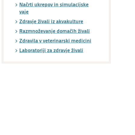
Načrti ukrepov in simulacijske
vaje
Zdravje živali iz akvakulture
Razmnoževanje domačih živali
Zdravila v veterinarski medicini
Laboratoriji za zdravje živali