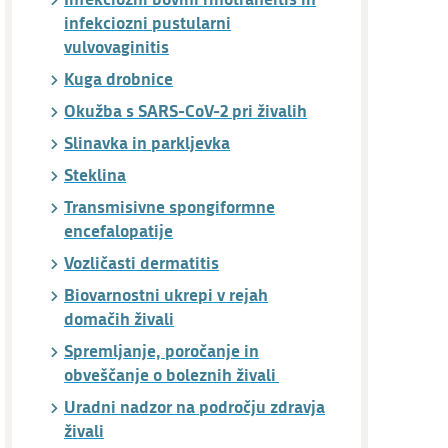
infekciozni pustularni
vulvovaginitis
Kuga drobnice
Okužba s SARS-CoV-2 pri živalih
Slinavka in parkljevka
Steklina
Transmisivne spongiformne
encefalopatije
Vozličasti dermatitis
Biovarnostni ukrepi v rejah
domačih živali
Spremljanje, poročanje in
obveščanje o boleznih živali
Uradni nadzor na področju zdravja
živali