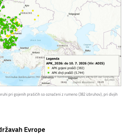
ruhi pri gojenih prašičih so označeni z rumeno (382 izbruhov), pri divjih
 državah Evrope