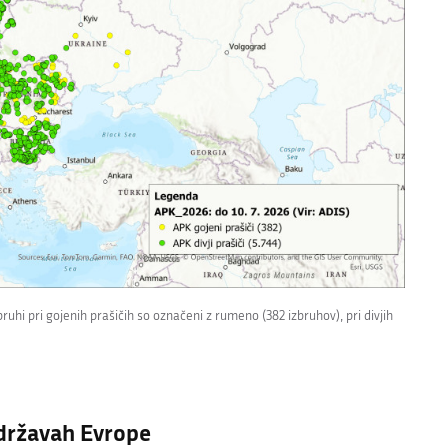
ruhi pri gojenih prašičih so označeni z rumeno (382 izbruhov), pri divjih
 državah Evrope