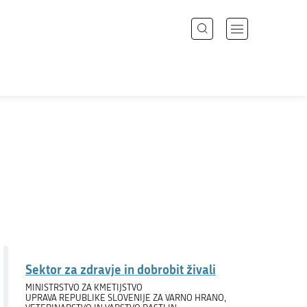
Išči
Odpri
meni
z
Področja
navigacijo
Državni organi
Zbirke
Dogodki
Novice
Sektor za zdravje in dobrobit živali
Sodelujte
MINISTRSTVO ZA KMETIJSTVO
UPRAVA REPUBLIKE SLOVENIJE ZA VARNO HRANO,