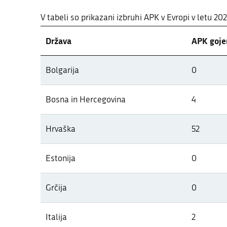
V tabeli so prikazani izbruhi APK v Evropi v letu 20
Država
APK gojen
Pregled pojavov APK v letu 2026 po
Bolgarija
0
V tabeli so prikazani izbruhi APK v Evropi v letu 20
Bosna in Hercegovina
4
Hrvaška
52
Estonija
0
Grčija
0
Italija
2