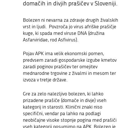
domačih in divjih prašičev v Sloveniji.
Bolezen ni nevarna za zdravje drugih živalskih
vrst in ljudi. Povzroča jo virus afriške prašičje
kuge, ki spada med viruse DNA (družina
Asfarviridae, rod Asfivirus).
Pojav APK ima velik ekonomski pomen,
predvsem zaradi gospodarske izgube kmetov
zaradi poginov prašičev ter omejitev
mednarodne trgovine z živalmi in mesom ter
izvoza v tretje države.
Gre za zelo nalezljivo bolezen, ki lahko
prizadene prašiče (domače in divje) vseh
kategorij in starosti. Klinični znaki niso
specifični, vendar pa lahko na podlagi
neobičajne visoke stopnje pogina med prašiči
vseh kategorij posumimo na APK. Bolezen je