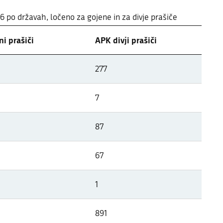
26 po državah, ločeno za gojene in za divje prašiče
i prašiči
APK divji prašiči
 državah Evrope
277
26 po državah, ločeno za gojene in za divje prašiče
7
87
67
1
891