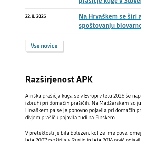
prašičje kuge v Slove
Na Hrvaškem se širi a
22. 9. 2025
spoštovanju biovarn
Vse novice
Razširjenost APK
Afriška prašičja kuga se v Evropi v letu 2026 še na
izbruhi pri domačih prašičih. Na Madžarskem so jun
Hrvaškem pa se je ponovno pojavila pri domačih praš
divjem prašiču pojavila tudi na Finskem.
V preteklosti je bila bolezen, kot že ime pove, omej
leta 2007 razširila v Rusijo in leta 2014 prvič pojav