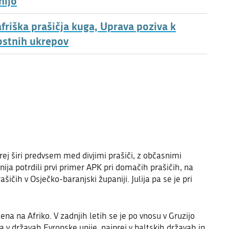
nijo
friška prašičja kuga, Uprava poziva k
ostnih ukrepov
prej širi predvsem med divjimi prašiči, z občasnimi
ija potrdili prvi primer APK pri domačih prašičih, na
ičih v Osječko-baranjski županiji. Julija pa se je pri
ena na Afriko. V zadnjih letih se je po vnosu v Gruzijo
ila v državah Evropske unije, najprej v baltskih državah in