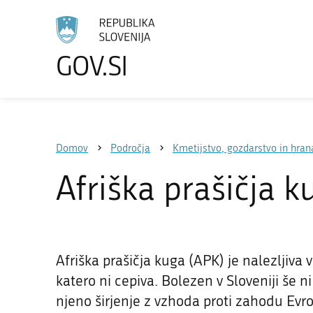
GOV.SI
Izberite
jezik
Domov
Področja
Kmetijstvo, gozdarstvo in hran
Afriška prašičja k
Afriška prašičja kuga (APK) je nalezljiva 
katero ni cepiva. Bolezen v Sloveniji še n
njeno širjenje z vzhoda proti zahodu Evro