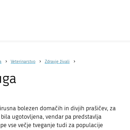
a
Veterinarstvo
Zdravje živali
uga
virusna bolezen domačih in divjih prašičev, za
i bila ugotovljena, vendar pa predstavlja
pe vse večje tveganje tudi za populacije