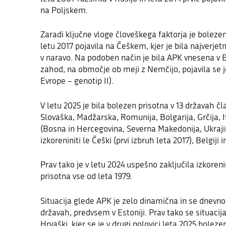
na Poljskem.
Zaradi ključne vloge človeškega faktorja je bolezen
letu 2017 pojavila na Češkem, kjer je bila najverje
v naravo. Na podoben način je bila APK vnesena v B
zahod, na območje ob meji z Nemčijo, pojavila se je
Evrope – genotip II).
V letu 2025 je bila bolezen prisotna v 13 državah čl
Slovaška, Madžarska, Romunija, Bolgarija, Grčija, It
(Bosna in Hercegovina, Severna Makedonija, Ukraji
izkoreniniti le Češki (prvi izbruh leta 2017)
,
Belgiji
i
Prav tako je v letu 2024 uspešno zaključila izkorenin
prisotna vse od leta 1979.
Situacija glede APK je zelo dinamična in se dnevn
državah, predvsem v Estoniji. Prav tako se situaci
Hrvaški, kjer se je v drugi polovici leta 2025 boleze