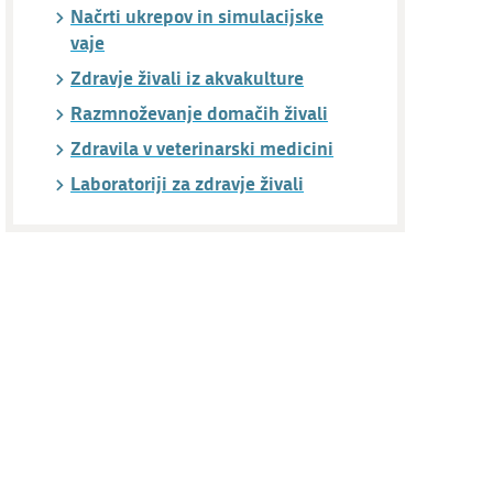
Načrti ukrepov in simulacijske
vaje
Zdravje živali iz akvakulture
Razmnoževanje domačih živali
Zdravila v veterinarski medicini
Laboratoriji za zdravje živali