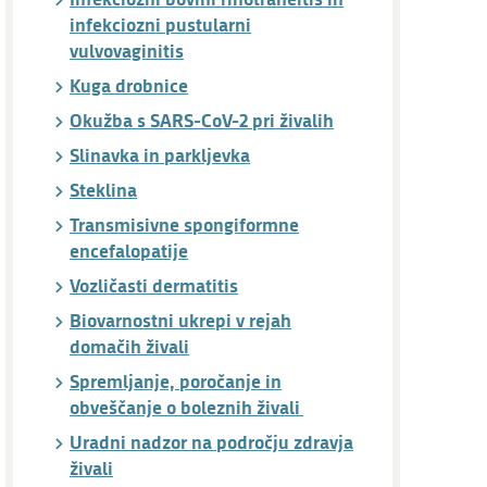
infekciozni pustularni
vulvovaginitis
Kuga drobnice
Okužba s SARS-CoV-2 pri živalih
Slinavka in parkljevka
Steklina
Transmisivne spongiformne
encefalopatije
Vozličasti dermatitis
Biovarnostni ukrepi v rejah
domačih živali
Spremljanje, poročanje in
obveščanje o boleznih živali
Uradni nadzor na področju zdravja
živali