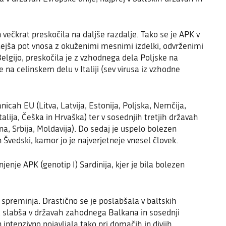
 večkrat preskočila na daljše razdalje. Tako se je APK v
tnejša pot vnosa z okuženimi mesnimi izdelki, odvrženimi
elgijo, preskočila je z vzhodnega dela Poljske na
 na celinskem delu v Italiji (sev virusa iz vzhodne
anicah EU (Litva, Latvija, Estonija, Poljska, Nemčija,
alija, Češka in Hrvaška) ter v sosednjih tretjih državah
n
a
, Srbija, Moldavija). Do sedaj je uspelo bolezen
n Švedski,
kamor jo je najverjetneje vnesel človek.
jenje APK (genotip I) Sardinija, kjer je bila bolezen
o spreminja.
Drastično se je poslabšala
v baltskih
ja slabša v državah zahodnega Balkana in sosednji
n intenzivno pojavljala tako pri domačih in divjih