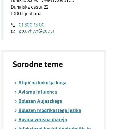
VETERINARSTVO IN VARSTVO RASTLIN
Dostopnost
Dunajska cesta 22
1000 Ljubljana
O spletnem mestu
01 300 13 00
gp.uvhvvr@gov.si
Sorodne teme
Atipična kokošja kuga
Aviarna influenca
Bolezen Aujeszkega
Bolezen modrikastega jezika
Bovina virusna diareja
Infekciozni bovini rinotraheitis in