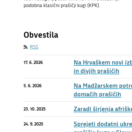
podobna klasični prašičji kugi (KPK).
Obvestila
RSS
Na Hrvaškem novi izb
17. 6. 2026
in divjih prašičih
Na Madžarskem potrdil
5. 6. 2026
domačih prašičih
Zaradi širjenja afriš
23. 10. 2025
Sprejeti dodatni ukr
24. 9. 2025