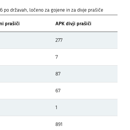
26 po državah, ločeno za gojene in za divje prašiče
i prašiči
APK divji prašiči
 državah Evrope
277
26 po državah, ločeno za gojene in za divje prašiče
7
87
67
1
891