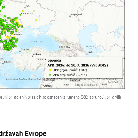
ruhi pri gojenih prašičih so označeni z rumeno (382 izbruhov), pri divjih
 državah Evrope