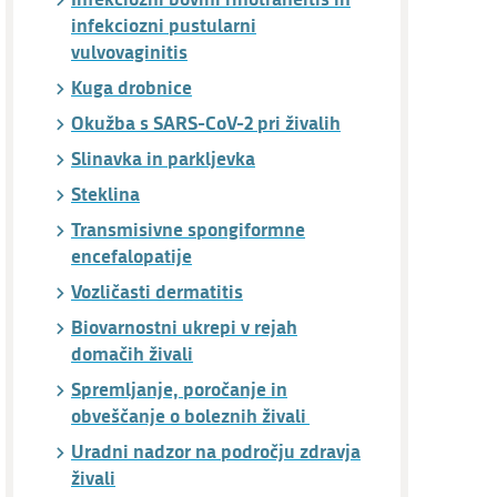
infekciozni pustularni
vulvovaginitis
Kuga drobnice
Okužba s SARS-CoV-2 pri živalih
Slinavka in parkljevka
Steklina
Transmisivne spongiformne
encefalopatije
Vozličasti dermatitis
Biovarnostni ukrepi v rejah
domačih živali
Spremljanje, poročanje in
obveščanje o boleznih živali
Uradni nadzor na področju zdravja
živali