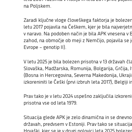
na Poljskem.
Zaradi ključne vloge človeškega faktorja je bolezen
letu 2017 pojavila na Češkem, kjer je bila najverje
v naravo. Na podoben način je bila APK vnesena v B
zahod, na območje ob meji z Nemčijo, pojavila se je
Evrope – genotip II).
V letu 2025 je bila bolezen prisotna v 13 državah čl
Slovaška, Madžarska, Romunija, Bolgarija, Grčija, It
(Bosna in Hercegovina, Severna Makedonija, Ukraji
izkoreniniti le Češki (prvi izbruh leta 2017)
,
Belgiji
i
Prav tako je v letu 2024 uspešno zaključila izkorenin
prisotna vse od leta 1979.
Situacija glede APK je zelo dinamična in se dnevn
državah, predvsem v Estoniji. Prav tako se situaci
Hrvaški, kjer se je v drugi polovici leta 2025 boleze