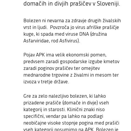
domačih in divjih prašičev v Sloveniji.
Bolezen ni nevarna za zdravje drugih živalskih
vrst in ljudi. Povzroča jo virus afriške prašičje
kuge, ki spada med viruse DNA (družina
Asfarviridae, rod Asfivirus).
Pojav APK ima velik ekonomski pomen,
predvsem zaradi gospodarske izgube kmetov
zaradi poginov prašičev ter omejitev
mednarodne trgovine z živalmi in mesom ter
izvoza v tretje države.
Gre za zelo nalezljivo bolezen, ki lahko
prizadene prašiče (domače in divje) vseh
kategorij in starosti. Klinični znaki niso
specifični, vendar pa lahko na podlagi
neobičajne visoke stopnje pogina med prašiči
vseh kategorij posumimo na APK. Bolezen je