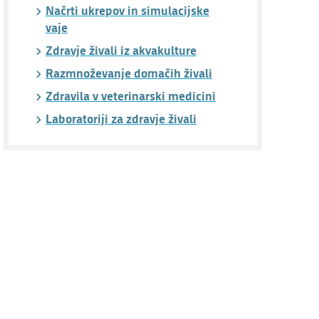
Načrti ukrepov in simulacijske
vaje
Zdravje živali iz akvakulture
Razmnoževanje domačih živali
Zdravila v veterinarski medicini
Laboratoriji za zdravje živali