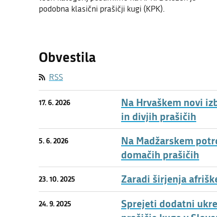
podobna klasični prašičji kugi (KPK).
Obvestila
RSS
Na Hrvaškem novi izb
17. 6. 2026
in divjih prašičih
Na Madžarskem potrdil
5. 6. 2026
domačih prašičih
Zaradi širjenja afriš
23. 10. 2025
Sprejeti dodatni ukr
24. 9. 2025