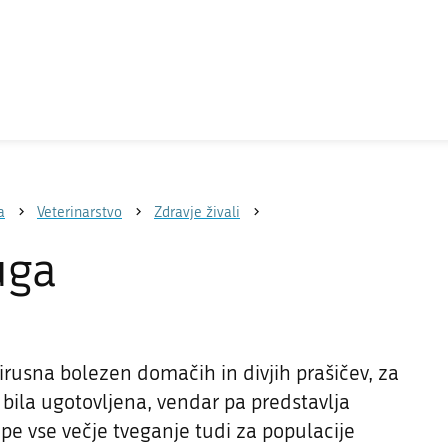
a
Veterinarstvo
Zdravje živali
uga
virusna bolezen domačih in divjih prašičev, za
i bila ugotovljena, vendar pa predstavlja
pe vse večje tveganje tudi za populacije