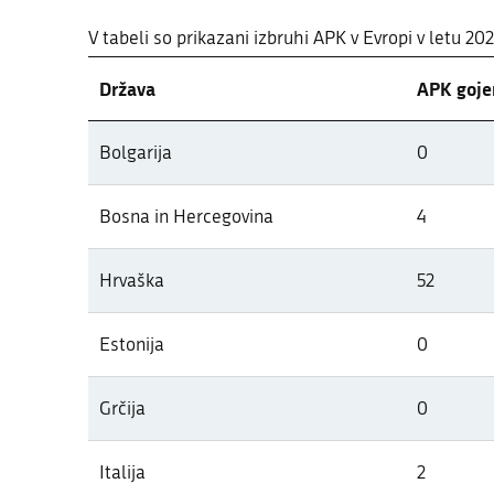
V tabeli so prikazani izbruhi APK v Evropi v letu 20
Država
APK gojen
Pregled pojavov APK v letu 2026 po
Bolgarija
0
V tabeli so prikazani izbruhi APK v Evropi v letu 20
Bosna in Hercegovina
4
Hrvaška
52
Estonija
0
Grčija
0
Italija
2