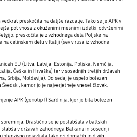
 večkrat preskočila na daljše razdalje. Tako se je APK v
tnejša pot vnosa z okuženimi mesnimi izdelki, odvrženimi
elgijo, preskočila je z vzhodnega dela Poljske na
 na celinskem delu v Italiji (sev virusa iz vzhodne
anicah EU (Litva, Latvija, Estonija, Poljska, Nemčija,
alija, Češka in Hrvaška) ter v sosednjih tretjih državah
n
a
, Srbija, Moldavija). Do sedaj je uspelo bolezen
n Švedski,
kamor jo je najverjetneje vnesel človek.
jenje APK (genotip I) Sardinija, kjer je bila bolezen
o spreminja.
Drastično se je poslabšala
v baltskih
ja slabša v državah zahodnega Balkana in sosednji
n intenzivno pojavljala tako pri domačih in divjih