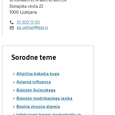
VETERINARSTVO IN VARSTVO RASTLIN
Dostopnost
Dunajska cesta 22
1000 Ljubljana
O spletnem mestu
01 300 13 00
gp.uvhvvr@gov.si
Sorodne teme
Atipična kokošja kuga
Aviarna influenca
Bolezen Aujeszkega
Bolezen modrikastega jezika
Bovina virusna diareja
Infekciozni bovini rinotraheitis in