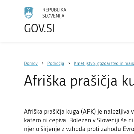
GOV.SI
Izberite
jezik
Domov
Področja
Kmetijstvo, gozdarstvo in hran
Afriška prašičja k
Afriška prašičja kuga (APK) je nalezljiva 
katero ni cepiva. Bolezen v Sloveniji še n
njeno širjenje z vzhoda proti zahodu Evro