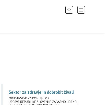
Išči
Odpri
meni
z
Področja
navigacijo
Državni organi
Zbirke
Dogodki
Novice
Sektor za zdravje in dobrobit živali
Sodelujte
MINISTRSTVO ZA KMETIJSTVO
UPRAVA REPUBLIKE SLOVENIJE ZA VARNO HRANO,