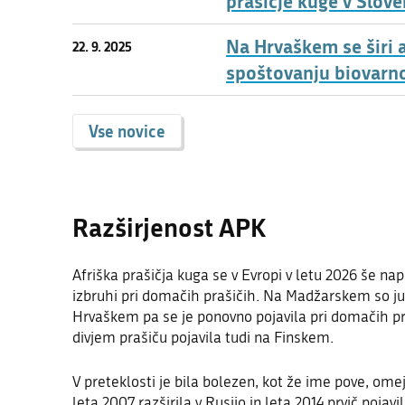
prašičje kuge v Slove
Na Hrvaškem se širi a
22. 9. 2025
spoštovanju biovarn
Vse novice
Razširjenost APK
Afriška prašičja kuga se v Evropi v letu 2026 še na
izbruhi pri domačih prašičih. Na Madžarskem so jun
Hrvaškem pa se je ponovno pojavila pri domačih praš
divjem prašiču pojavila tudi na Finskem.
V preteklosti je bila bolezen, kot že ime pove, omej
leta 2007 razširila v Rusijo in leta 2014 prvič pojav