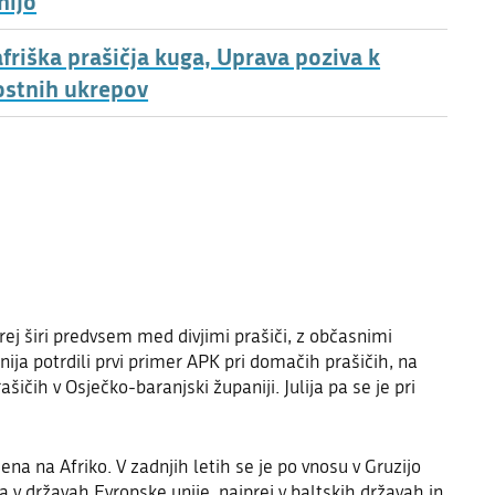
nijo
friška prašičja kuga, Uprava poziva k
ostnih ukrepov
prej širi predvsem med divjimi prašiči, z občasnimi
ija potrdili prvi primer APK pri domačih prašičih, na
ičih v Osječko-baranjski županiji. Julija pa se je pri
ena na Afriko. V zadnjih letih se je po vnosu v Gruzijo
ila v državah Evropske unije, najprej v baltskih državah in