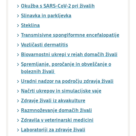
Okužba s SARS-CoV-2 pri živalih
Slinavka in parkljevka
Steklina
Transmisivne spongiformne encefalopatije
Vozličasti dermatitis
Biovarnostni ukrepi v rejah domačih živali
Spremljanje, poročanje in obveščanje o
boleznih živali
Uradni nadzor na področju zdravja živali
Načrti ukrepov in simulacijske vaje
Zdravje živali iz akvakulture
Razmnoževanje domačih živali
Zdravila v veterinarski medicini
Laboratoriji za zdravje živali