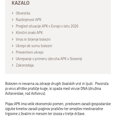
KAZALO
Obvestila
Razširjenost APK
Pregled situacije APK v Evropi v letu 2026
Klinični znaki APK
Vnos in širjenje bolezni
Ukrepi ob sumu bolezni
Preventivni ukrepi
Ukrepanje v primeru izbruha APK v Sloveniji
Zakonodaja
Bolezen ni nevarna za zdravje drugih živalskih vrst in ljudi. Povzroča
jo virus afriške prašičje kuge, ki spada med viruse DNA (družina
Asfarviridae, rod Asfivirus).
Pojav APK ima velik ekonomski pomen, predvsem zaradi gospodarske
izgube kmetov zaradi poginov prašičev ter omejitev mednarodne
trgovine z živalmi in mesom ter izvoza v tretje države.