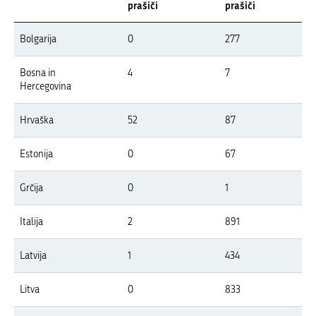
prašiči
prašiči
Pregled pojavov APK v letu 2026 po državah Evrope
Bolgarija
0
277
V tabeli so prikazani izbruhi APK v Evropi v letu 2026 po državah, ločeno z
Bosna in
4
7
Hercegovina
Hrvaška
52
87
Estonija
0
67
Grčija
0
1
Italija
2
891
Latvija
1
434
Litva
0
833