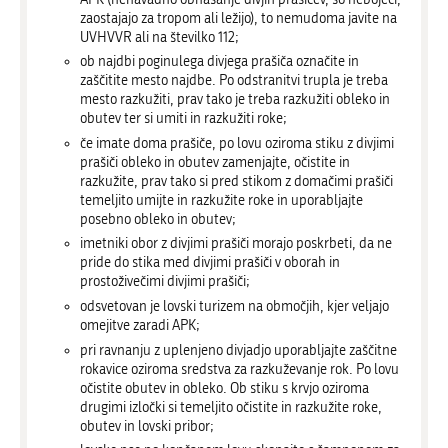
zaostajajo za tropom ali ležijo), to nemudoma javite na
UVHVVR ali na številko 112;
ob najdbi poginulega divjega prašiča označite in
zaščitite mesto najdbe. Po odstranitvi trupla je treba
mesto razkužiti, prav tako je treba razkužiti obleko in
obutev ter si umiti in razkužiti roke;
če imate doma prašiče, po lovu oziroma stiku z divjimi
prašiči obleko in obutev zamenjajte, očistite in
razkužite, prav tako si pred stikom z domačimi prašiči
temeljito umijte in razkužite roke in uporabljajte
posebno obleko in obutev;
imetniki obor z divjimi prašiči morajo poskrbeti, da ne
pride do stika med divjimi prašiči v oborah in
prostoživečimi divjimi prašiči;
odsvetovan je lovski turizem na območjih, kjer veljajo
omejitve zaradi APK;
pri ravnanju z uplenjeno divjadjo uporabljajte zaščitne
rokavice oziroma sredstva za razkuževanje rok. Po lovu
očistite obutev in obleko. Ob stiku s krvjo oziroma
drugimi izločki si temeljito očistite in razkužite roke,
obutev in lovski pribor;