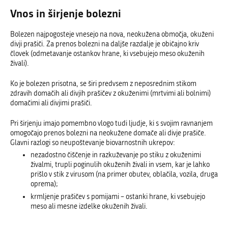
Vnos in širjenje bolezni
Bolezen najpogosteje vnesejo na nova, neokužena območja, okuženi
divji prašiči. Za prenos bolezni na daljše razdalje je običajno kriv
človek (odmetavanje ostankov hrane, ki vsebujejo meso okuženih
živali).
Ko je bolezen prisotna, se širi predvsem z neposrednim stikom
zdravih domačih ali divjih prašičev z okuženimi (mrtvimi ali bolnimi)
domačimi ali divjimi prašiči.
Pri širjenju imajo pomembno vlogo tudi ljudje, ki s svojim ravnanjem
omogočajo prenos bolezni na neokužene domače ali divje prašiče.
Glavni razlogi so neupoštevanje biovarnostnih ukrepov:
nezadostno čiščenje in razkuževanje po stiku z okuženimi
živalmi, trupli poginulih okuženih živali in vsem, kar je lahko
prišlo v stik z virusom (na primer obutev, oblačila, vozila, druga
oprema);
krmljenje prašičev s pomijami – ostanki hrane, ki vsebujejo
meso ali mesne izdelke okuženih živali.