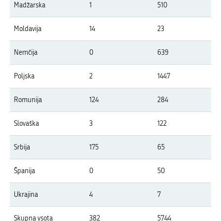
Madžarska
1
510
Moldavija
14
23
Nemčija
0
639
Poljska
2
1447
Romunija
124
284
Slovaška
3
122
Srbija
175
65
Španija
0
50
Ukrajina
4
7
Skupna vsota
382
5744