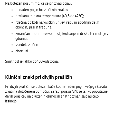
Na bolezen posumimo, če se pri živali pojavi:
nenaden pogin brez očitnih znakov,
povišana telesna temperatura (40,5 do 42°C);
rdečina po koži na vršičkih uhljev, repu in spodnjih delih
okončin, prsi in trebuha;
zmanjšan apetit, brezvoljnost, bruhanje in driska ter motnje v
gibanju;
izcedek iz oči in
abortusi.
Smrtnost je lahko do 100-odstotna.
Klinični znaki pri divjih prašičih
Pri divjih prašičih se bolezen kaže kot nenaden pogin večjega števila
živali na določenem območju. Zaradi pojava APK se lahko populacije
divjih prašičev na okuženih območjih znatno zmanjšajo ali celo
izginejo.