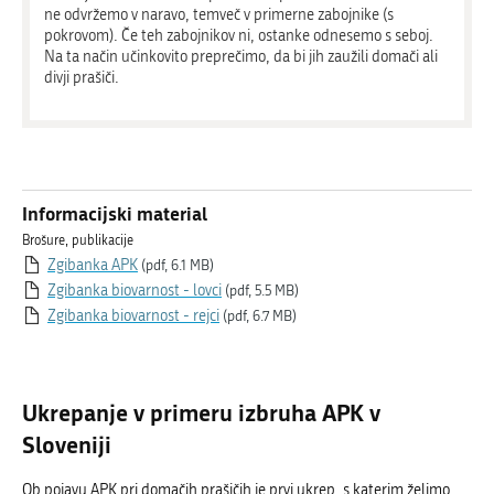
ne odvržemo v naravo, temveč v primerne zabojnike (s
pokrovom). Če teh zabojnikov ni, ostanke odnesemo s seboj.
Na ta način učinkovito preprečimo, da bi jih zaužili domači ali
divji prašiči.
Informacijski material
Brošure, publikacije
Zgibanka APK
(pdf, 6.1 MB)
Zgibanka biovarnost - lovci
(pdf, 5.5 MB)
Zgibanka biovarnost - rejci
(pdf, 6.7 MB)
Ukrepanje v primeru izbruha APK v
Sloveniji
Ob pojavu APK pri domačih prašičih je prvi ukrep, s katerim želimo