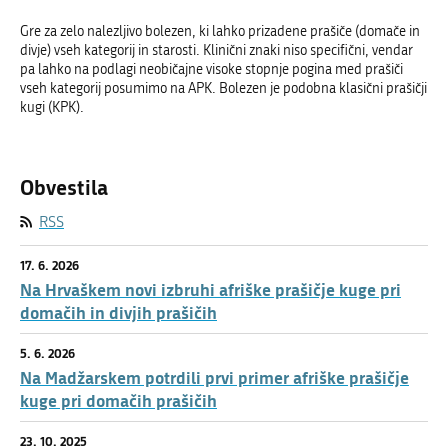
Gre za zelo nalezljivo bolezen, ki lahko prizadene prašiče (domače in
divje) vseh kategorij in starosti. Klinični znaki niso specifični, vendar
pa lahko na podlagi neobičajne visoke stopnje pogina med prašiči
vseh kategorij posumimo na APK. Bolezen je podobna klasični prašičji
kugi (KPK).
Obvestila
RSS
17. 6. 2026
Na Hrvaškem novi izbruhi afriške prašičje kuge pri
domačih in divjih prašičih
5. 6. 2026
Na Madžarskem potrdili prvi primer afriške prašičje
kuge pri domačih prašičih
23. 10. 2025