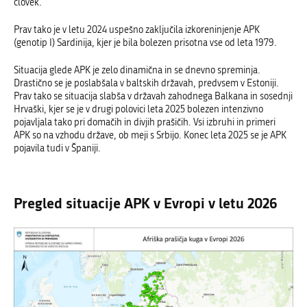
človek.
Prav tako je v letu 2024 uspešno zaključila izkoreninjenje APK
(genotip I) Sardinija, kjer je bila bolezen prisotna vse od leta 1979.
Situacija glede APK je zelo dinamična in se dnevno spreminja.
Drastično se je poslabšala
v baltskih državah, predvsem v Estoniji.
Prav tako se situacija slabša v državah zahodnega Balkana in sosednji
Hrvaški, kjer se je v drugi polovici leta 2025 bolezen intenzivno
pojavljala tako pri domačih in divjih prašičih. Vsi izbruhi in primeri
APK so na vzhodu države, ob meji s Srbijo. Konec leta 2025 se je APK
pojavila tudi v Španiji.
Pregled situacije APK v Evropi v letu 2026