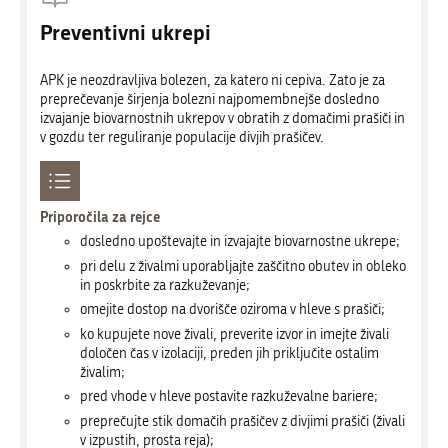
Preventivni ukrepi
APK je neozdravljiva bolezen, za katero ni cepiva. Zato je za
preprečevanje širjenja bolezni najpomembnejše dosledno
izvajanje biovarnostnih ukrepov v obratih z domačimi prašiči in
v gozdu ter reguliranje populacije divjih prašičev.
Priporočila za rejce
dosledno upoštevajte in izvajajte biovarnostne ukrepe;
pri delu z živalmi uporabljajte zaščitno obutev in obleko
in poskrbite za razkuževanje;
omejite dostop na dvorišče oziroma v hleve s prašiči;
ko kupujete nove živali, preverite izvor in imejte živali
določen čas v izolaciji, preden jih priključite ostalim
živalim;
pred vhode v hleve postavite razkuževalne bariere;
preprečujte stik domačih prašičev z divjimi prašiči (živali
v izpustih, prosta reja);