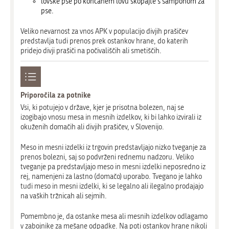
lovske pse po končanem lovu skopajte s šamponom za
pse.
Veliko nevarnost za vnos APK v populacijo divjih prašičev
predstavlja tudi prenos prek ostankov hrane, do katerih
pridejo divji prašiči na počivališčih ali smetiščih.
Priporočila za potnike
Vsi, ki potujejo v države, kjer je prisotna bolezen, naj se
izogibajo vnosu mesa in mesnih izdelkov, ki bi lahko izvirali iz
okuženih domačih ali divjih prašičev, v Slovenijo.
Meso in mesni izdelki iz trgovin predstavljajo nizko tveganje za
prenos bolezni, saj so podvrženi rednemu nadzoru. Veliko
tveganje pa predstavljajo meso in mesni izdelki neposredno iz
rej, namenjeni za lastno (domačo) uporabo. Tvegano je lahko
tudi meso in mesni izdelki, ki se legalno ali ilegalno prodajajo
na vaških tržnicah ali sejmih.
Pomembno je, da ostanke mesa ali mesnih izdelkov odlagamo
v zabojnike za mešane odpadke. Na poti ostankov hrane nikoli