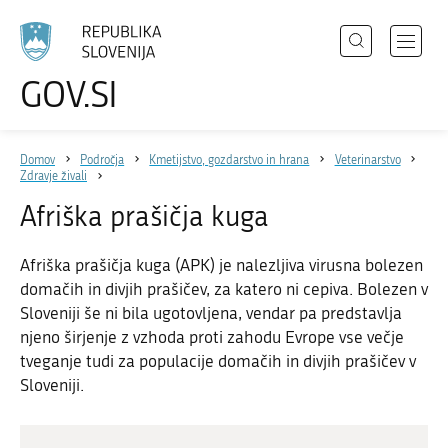
Išči
Odpri
GOV.SI
Področja
meni
Izberite
z
jezik
Državni organi
navigac
Domov
Področja
Kmetijstvo, gozdarstvo in hrana
Veterinarstvo
Zbirke
Zdravje živali
Dogodki
Afriška prašičja kuga
Novice
Afriška prašičja kuga (APK) je nalezljiva virusna bolezen
domačih in divjih prašičev, za katero ni cepiva. Bolezen v
Sloveniji še ni bila ugotovljena, vendar pa predstavlja
Sodelujte
njeno širjenje z vzhoda proti zahodu Evrope vse večje
Dostopnost
tveganje tudi za populacije domačih in divjih prašičev v
Sloveniji.
O spletnem mestu