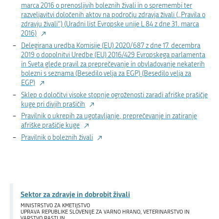
marca 2016 o prenosljivih boleznih živali in o spremembi ter
razveljavitvi določenih aktov na področju zdravja živali („Pravila o
zdravju živali“) (Uradni list Evropske unije L 84 z dne 31. marca
2016)
Delegirana uredba Komisije (EU) 2020/687 z dne 17. decembra
2019 o dopolnitvi Uredbe (EU) 2016/429 Evropskega parlamenta
in Sveta glede pravil za preprečevanje in obvladovanje nekaterih
bolezni s seznama (Besedilo velja za EGP) (Besedilo velja za
EGP)
Sklep o določitvi visoke stopnje ogroženosti zaradi afriške prašičje
kuge pri divjih prašičih
Pravilnik o ukrepih za ugotavljanje, preprečevanje in zatiranje
afriške prašičje kuge
Pravilnik o boleznih živali
Sektor za zdravje in dobrobit živali
MINISTRSTVO ZA KMETIJSTVO
UPRAVA REPUBLIKE SLOVENIJE ZA VARNO HRANO, VETERINARSTVO IN
VARSTVO RASTLIN