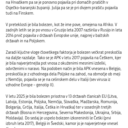
na Hrvaškem pa se je ponovno pojavila pri domačih prašičih v
Osječko-baranjski županiji. Julija pa se je pri divjem prašiču pojavila
tudi na Finskem.
V preteklosti je bila bolezen, kot že ime pove, omejena na Afriko. V
zadnjih letih se je po vnosu v Gruzijo leta 2007 razširila v Rusijo in leta
2014 prvič pojavila v državah Evropske unije, najprej v baltskih
državah in na Poljskem.
Zaradi ključne vloge človeškega faktorja je bolezen večkrat preskočila
na daljše razdalje. Tako se je APK v letu 2017 pojavila na Češkem, kjer
je bila najverjetnejša pot vnosa z okuženimi mesnimi izdelki,
odvrženimi v naravo. Na podoben način je bila APK vnesena v Belgijo,
preskočila je z vzhodnega dela Poljske na zahod, na območje ob meji
z Nemčijo, pojavila se je na celinskem delu v Italiji (sev virusa iz
vzhodne Evrope – genotip II).
V letu 2025 je bila bolezen prisotna v 13 državah članicah EU (Litva,
Latvija, Estonija, Poljska, Nemčija, Slovaška, Madžarska, Romunija,
Bolgarija, Grčija, Italija, Češka in Hrvaška) ter v sosednjih tretjih
državah (Bosna in Hercegovina, Severna Makedonija, Ukrajin
a
, Srbija,
Moldavija). Do sedaj je uspelo bolezen izkoreniniti le Češki (prvi
izbruh leta 2017)
,
Belgiji
in Švedski,
kamor jo je najverjetneje vnesel