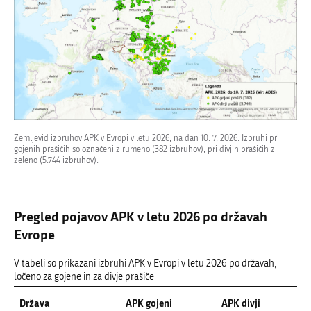
Zemljevid izbruhov APK v Evropi v letu 2026, na dan 10. 7. 2026. Izbruhi pri
gojenih prašičih so označeni z rumeno (382 izbruhov), pri divjih prašičih z
zeleno (5.744 izbruhov).
Pregled pojavov APK v letu 2026 po državah
Evrope
V tabeli so prikazani izbruhi APK v Evropi v letu 2026 po državah,
ločeno za gojene in za divje prašiče
Država
APK gojeni
APK divji