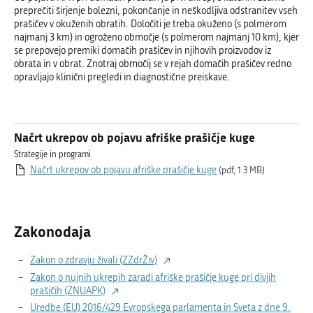
preprečiti širjenje bolezni, pokončanje in neškodljiva odstranitev vseh
prašičev v okuženih obratih. Določiti je treba okuženo (s polmerom
najmanj 3 km) in ogroženo območje (s polmerom najmanj 10 km), kjer
se prepovejo premiki domačih prašičev in njihovih proizvodov iz
obrata in v obrat. Znotraj območij se v rejah domačih prašičev redno
opravljajo klinični pregledi in diagnostične preiskave.
Načrt ukrepov ob pojavu afriške prašičje kuge
Strategije in programi
Načrt ukrepov ob pojavu afriške prašičje kuge
(pdf, 1.3 MB)
Zakonodaja
Zakon o zdravju živali (ZZdrŽiv)
Zakon o nujnih ukrepih zaradi afriške prašičje kuge pri divjih
prašičih (ZNUAPK)
Uredbe (EU) 2016/429 Evropskega parlamenta in Sveta z dne 9.