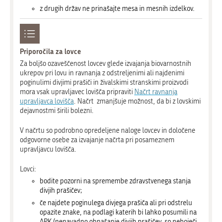
z drugih držav ne prinašajte mesa in mesnih izdelkov.
Priporočila za lovce
Za boljšo ozaveščenost lovcev glede izvajanja biovarnostnih
ukrepov pri lovu in ravnanja z odstreljenimi ali najdenimi
poginulimi divjimi prašiči in živalskimi stranskimi proizvodi
mora vsak upravljavec lovišča pripraviti
Načrt ravnanja
upravljavca lovišča
. Načrt zmanjšuje možnost, da bi z lovskimi
dejavnostmi širili bolezni.
V načrtu so podrobno opredeljene naloge lovcev in določene
odgovorne osebe za izvajanje načrta pri posameznem
upravljavcu lovišča.
Lovci:
bodite pozorni na spremembe zdravstvenega stanja
divjih prašičev;
če najdete poginulega divjega prašiča ali pri odstrelu
opazite znake, na podlagi katerih bi lahko posumili na
APK (nenavadno obnašanje divjih prašičev, so neboječi,