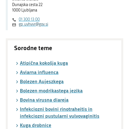
Dunajska cesta 22
1000 Ljubljana
01 300 13 00
gp.uvhvvr@gov.si
Sorodne teme
Atipična kokošja kuga
Aviarna influenca
Bolezen Aujeszkega
Bolezen modrikastega jezika
Bovina virusna diareja
Infekciozni bovini rinotraheitis in
infekciozni pustularni vulvovaginitis
Kuga drobnice