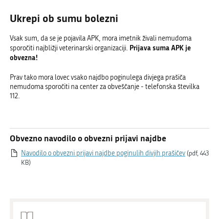
Ukrepi ob sumu bolezni
Vsak sum, da se je pojavila APK, mora imetnik živali nemudoma
Prijava suma APK je
sporočiti najbližji veterinarski organizaciji.
obvezna!
Prav tako mora lovec vsako najdbo poginulega divjega prašiča
nemudoma sporočiti na center za obveščanje - telefonska številka
112.
Obvezno navodilo o obvezni prijavi najdbe
Navodilo o obvezni prijavi najdbe poginulih divjih prašičev
(pdf, 443
KB)