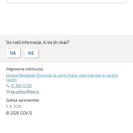
Ste našli informacije, ki ste jih iskali?
DA
NE
Odgovorna institucija:
Uprava Republike Slovenije za varno hrano, veterinarstvo in varstvo
rastlin
01 300 13 00
gp.uvhvvr@gov.si
Zadnja sprememba:
5. 8. 2026
© 2026 GOV.SI