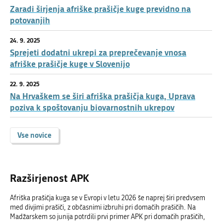
Zaradi širjenja afriške prašičje kuge previdno na
potovanjih
24. 9. 2025
Sprejeti dodatni ukrepi za preprečevanje vnosa
afriške prašičje kuge v Slovenijo
22. 9. 2025
Na Hrvaškem se širi afriška prašičja kuga, Uprava
poziva k spoštovanju biovarnostnih ukrepov
Vse novice
Razširjenost APK
Afriška prašičja kuga se v Evropi v letu 2026 še naprej širi predvsem
med divjimi prašiči, z občasnimi izbruhi pri domačih prašičih. Na
Madžarskem so junija potrdili prvi primer APK pri domačih prašičih,