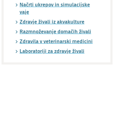
Načrti ukrepov in simulacijske
vaje
Zdravje živali iz akvakulture
Razmnoževanje domačih živali
Zdravila v veterinarski medicini
Laboratoriji za zdravje živali