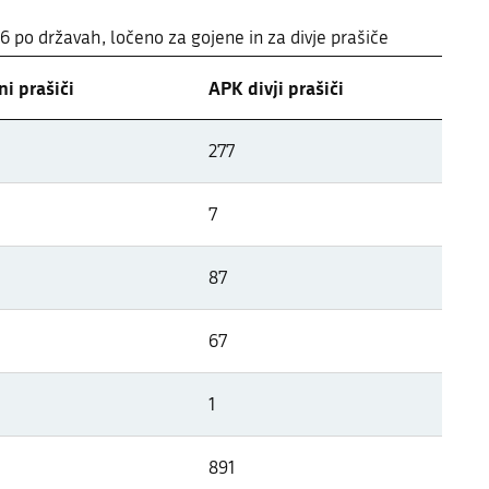
26 po državah, ločeno za gojene in za divje prašiče
i prašiči
APK divji prašiči
 državah Evrope
277
26 po državah, ločeno za gojene in za divje prašiče
7
87
67
1
891