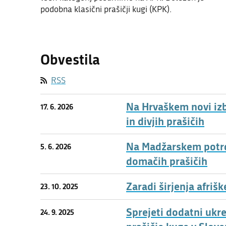
podobna klasični prašičji kugi (KPK).
Obvestila
RSS
Na Hrvaškem novi izb
17. 6. 2026
in divjih prašičih
Na Madžarskem potrdil
5. 6. 2026
domačih prašičih
Zaradi širjenja afriš
23. 10. 2025
Sprejeti dodatni ukr
24. 9. 2025