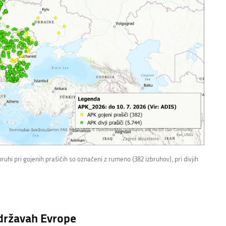
ruhi pri gojenih prašičih so označeni z rumeno (382 izbruhov), pri divjih
 državah Evrope