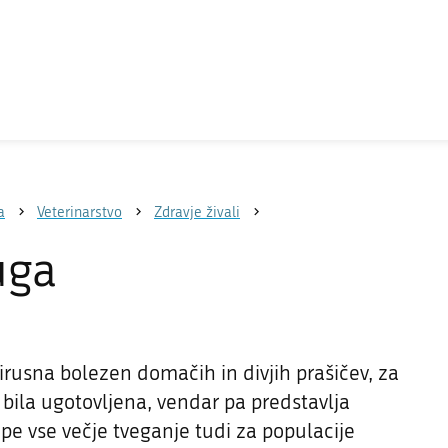
a
Veterinarstvo
Zdravje živali
uga
virusna bolezen domačih in divjih prašičev, za
i bila ugotovljena, vendar pa predstavlja
pe vse večje tveganje tudi za populacije