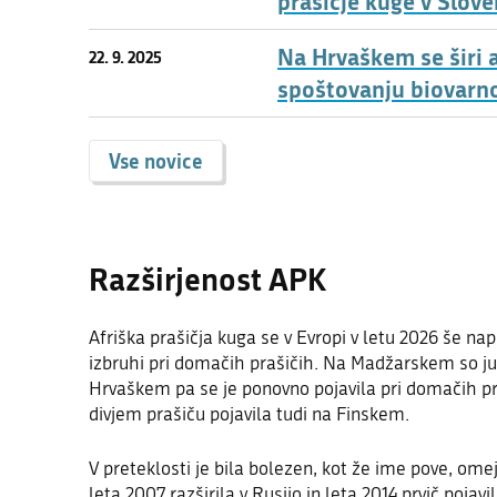
prašičje kuge v Slove
Na Hrvaškem se širi a
22. 9. 2025
spoštovanju biovarn
Vse novice
Razširjenost APK
Afriška prašičja kuga se v Evropi v letu 2026 še na
izbruhi pri domačih prašičih. Na Madžarskem so jun
Hrvaškem pa se je ponovno pojavila pri domačih praš
divjem prašiču pojavila tudi na Finskem.
V preteklosti je bila bolezen, kot že ime pove, omej
leta 2007 razširila v Rusijo in leta 2014 prvič pojav