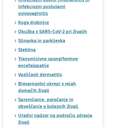
infekciozni pustularni
vulvovaginitis
Kuga drobnice
Okužba s SARS-CoV-2 pri živalih
Slinavka in parkljevka
Steklina
Transmisivne spongiformne
encefalopatije
Vozličasti dermatitis
Biovarnostni ukrepi v rejah
domačih živali
Spremljanje, poročanje in
obveščanje o boleznih živali
Uradni nadzor na področju zdravja
živali