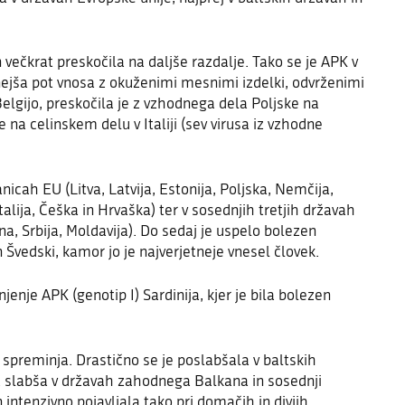
 večkrat preskočila na daljše razdalje. Tako se je APK v
tnejša pot vnosa z okuženimi mesnimi izdelki, odvrženimi
elgijo, preskočila je z vzhodnega dela Poljske na
 na celinskem delu v Italiji (sev virusa iz vzhodne
anicah EU (Litva, Latvija, Estonija, Poljska, Nemčija,
alija, Češka in Hrvaška) ter v sosednjih tretjih državah
n
a
, Srbija, Moldavija). Do sedaj je uspelo bolezen
n Švedski,
kamor jo je najverjetneje vnesel človek.
jenje APK (genotip I) Sardinija, kjer je bila bolezen
o spreminja.
Drastično se je poslabšala
v baltskih
ja slabša v državah zahodnega Balkana in sosednji
n intenzivno pojavljala tako pri domačih in divjih