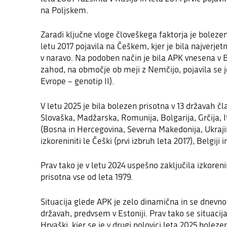
na Poljskem.
Zaradi ključne vloge človeškega faktorja je bolezen
letu 2017 pojavila na Češkem, kjer je bila najverje
v naravo. Na podoben način je bila APK vnesena v B
zahod, na območje ob meji z Nemčijo, pojavila se je
Evrope – genotip II).
V letu 2025 je bila bolezen prisotna v 13 državah čl
Slovaška, Madžarska, Romunija, Bolgarija, Grčija, It
(Bosna in Hercegovina, Severna Makedonija, Ukraji
izkoreniniti le Češki (prvi izbruh leta 2017)
,
Belgiji
i
Prav tako je v letu 2024 uspešno zaključila izkorenin
prisotna vse od leta 1979.
Situacija glede APK je zelo dinamična in se dnevn
državah, predvsem v Estoniji. Prav tako se situaci
Hrvaški, kjer se je v drugi polovici leta 2025 boleze