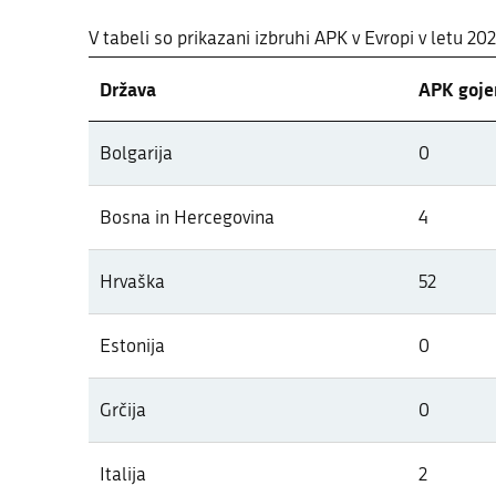
V tabeli so prikazani izbruhi APK v Evropi v letu 20
Država
APK gojen
Pregled pojavov APK v letu 2026 po
Bolgarija
0
V tabeli so prikazani izbruhi APK v Evropi v letu 20
Bosna in Hercegovina
4
Hrvaška
52
Estonija
0
Grčija
0
Italija
2