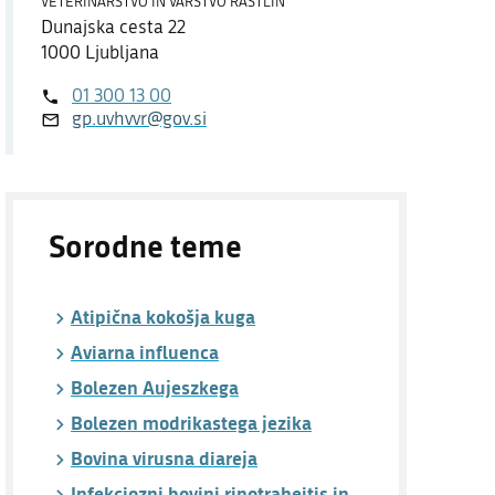
VETERINARSTVO IN VARSTVO RASTLIN
Dostopnost
Dunajska cesta 22
1000 Ljubljana
O spletnem mestu
01 300 13 00
gp.uvhvvr@gov.si
Sorodne teme
Atipična kokošja kuga
Aviarna influenca
Bolezen Aujeszkega
Bolezen modrikastega jezika
Bovina virusna diareja
Infekciozni bovini rinotraheitis in