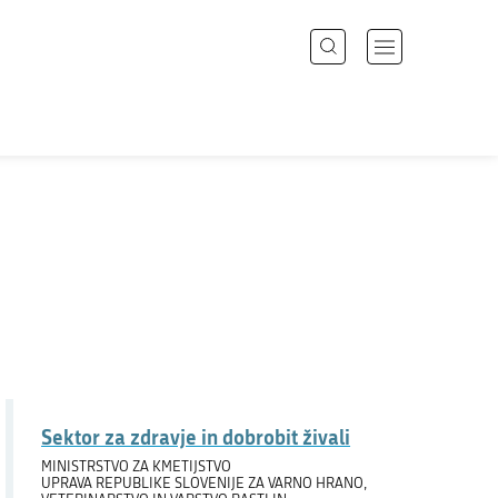
Išči
Odpri
meni
z
Področja
navigacijo
Državni organi
Zbirke
Dogodki
Novice
Sektor za zdravje in dobrobit živali
Sodelujte
MINISTRSTVO ZA KMETIJSTVO
UPRAVA REPUBLIKE SLOVENIJE ZA VARNO HRANO,