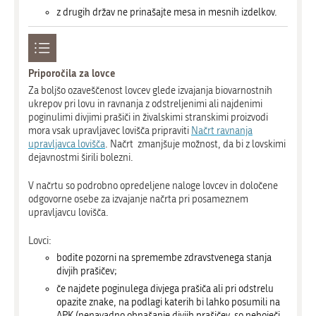
z drugih držav ne prinašajte mesa in mesnih izdelkov.
Priporočila za lovce
Za boljšo ozaveščenost lovcev glede izvajanja biovarnostnih
ukrepov pri lovu in ravnanja z odstreljenimi ali najdenimi
poginulimi divjimi prašiči in živalskimi stranskimi proizvodi
mora vsak upravljavec lovišča pripraviti
Načrt ravnanja
upravljavca lovišča
. Načrt zmanjšuje možnost, da bi z lovskimi
dejavnostmi širili bolezni.
V načrtu so podrobno opredeljene naloge lovcev in določene
odgovorne osebe za izvajanje načrta pri posameznem
upravljavcu lovišča.
Lovci:
bodite pozorni na spremembe zdravstvenega stanja
divjih prašičev;
če najdete poginulega divjega prašiča ali pri odstrelu
opazite znake, na podlagi katerih bi lahko posumili na
APK (nenavadno obnašanje divjih prašičev, so neboječi,