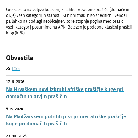
Gre za zelo nalezljivo bolezen, ki lahko prizadene prašiče (domače in
divje) vseh kategorij in starosti. Klinični znaki niso specifični, vendar
pa lahko na podlagi neobičajne visoke stopnje pogina med prašiči
vseh kategorij posumimo na APK. Bolezen je podobna klasični prašičji
kugi (KPK).
Obvestila
RSS
17. 6. 2026
Na Hrvaškem novi izbruhi afriške prašičje kuge pri
domačih in divjih prašičih
5. 6. 2026
Na Madžarskem potrdili prvi primer afriške prašičje
kuge pri domačih prašičih
23. 10. 2025