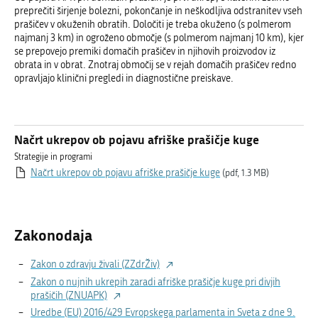
preprečiti širjenje bolezni, pokončanje in neškodljiva odstranitev vseh
prašičev v okuženih obratih. Določiti je treba okuženo (s polmerom
najmanj 3 km) in ogroženo območje (s polmerom najmanj 10 km), kjer
se prepovejo premiki domačih prašičev in njihovih proizvodov iz
obrata in v obrat. Znotraj območij se v rejah domačih prašičev redno
opravljajo klinični pregledi in diagnostične preiskave.
Načrt ukrepov ob pojavu afriške prašičje kuge
Strategije in programi
Načrt ukrepov ob pojavu afriške prašičje kuge
(pdf, 1.3 MB)
Zakonodaja
Zakon o zdravju živali (ZZdrŽiv)
Zakon o nujnih ukrepih zaradi afriške prašičje kuge pri divjih
prašičih (ZNUAPK)
Uredbe (EU) 2016/429 Evropskega parlamenta in Sveta z dne 9.