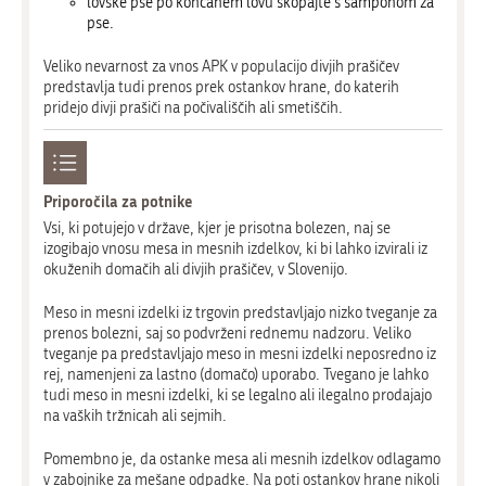
lovske pse po končanem lovu skopajte s šamponom za
pse.
Veliko nevarnost za vnos APK v populacijo divjih prašičev
predstavlja tudi prenos prek ostankov hrane, do katerih
pridejo divji prašiči na počivališčih ali smetiščih.
Priporočila za potnike
Vsi, ki potujejo v države, kjer je prisotna bolezen, naj se
izogibajo vnosu mesa in mesnih izdelkov, ki bi lahko izvirali iz
okuženih domačih ali divjih prašičev, v Slovenijo.
Meso in mesni izdelki iz trgovin predstavljajo nizko tveganje za
prenos bolezni, saj so podvrženi rednemu nadzoru. Veliko
tveganje pa predstavljajo meso in mesni izdelki neposredno iz
rej, namenjeni za lastno (domačo) uporabo. Tvegano je lahko
tudi meso in mesni izdelki, ki se legalno ali ilegalno prodajajo
na vaških tržnicah ali sejmih.
Pomembno je, da ostanke mesa ali mesnih izdelkov odlagamo
v zabojnike za mešane odpadke. Na poti ostankov hrane nikoli