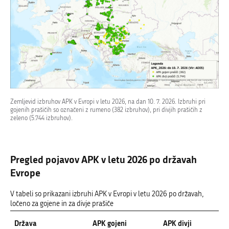
Zemljevid izbruhov APK v Evropi v letu 2026, na dan 10. 7. 2026. Izbruhi pri
gojenih prašičih so označeni z rumeno (382 izbruhov), pri divjih prašičih z
zeleno (5.744 izbruhov).
Pregled pojavov APK v letu 2026 po državah
Evrope
V tabeli so prikazani izbruhi APK v Evropi v letu 2026 po državah,
ločeno za gojene in za divje prašiče
Država
APK gojeni
APK divji