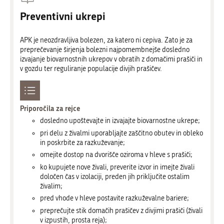
Preventivni ukrepi
APK je neozdravljiva bolezen, za katero ni cepiva. Zato je za
preprečevanje širjenja bolezni najpomembnejše dosledno
izvajanje biovarnostnih ukrepov v obratih z domačimi prašiči in
v gozdu ter reguliranje populacije divjih prašičev.
Priporočila za rejce
dosledno upoštevajte in izvajajte biovarnostne ukrepe;
pri delu z živalmi uporabljajte zaščitno obutev in obleko
in poskrbite za razkuževanje;
omejite dostop na dvorišče oziroma v hleve s prašiči;
ko kupujete nove živali, preverite izvor in imejte živali
določen čas v izolaciji, preden jih priključite ostalim
živalim;
pred vhode v hleve postavite razkuževalne bariere;
preprečujte stik domačih prašičev z divjimi prašiči (živali
v izpustih, prosta reja);