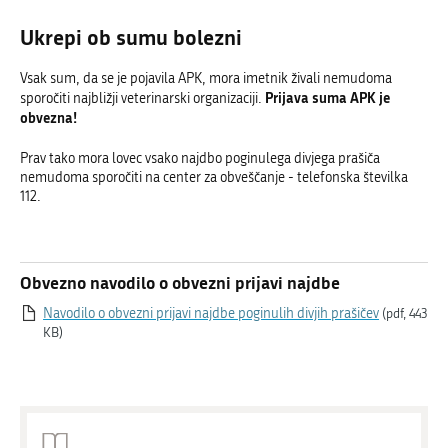
Ukrepi ob sumu bolezni
Vsak sum, da se je pojavila APK, mora imetnik živali nemudoma
Prijava suma APK je
sporočiti najbližji veterinarski organizaciji.
obvezna!
Prav tako mora lovec vsako najdbo poginulega divjega prašiča
nemudoma sporočiti na center za obveščanje - telefonska številka
112.
Obvezno navodilo o obvezni prijavi najdbe
Navodilo o obvezni prijavi najdbe poginulih divjih prašičev
(pdf, 443
KB)