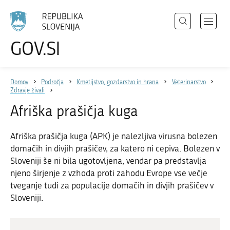
Išči
Odpri
GOV.SI
Področja
meni
Izberite
z
jezik
Državni organi
navigac
Domov
Področja
Kmetijstvo, gozdarstvo in hrana
Veterinarstvo
Zbirke
Zdravje živali
Dogodki
Afriška prašičja kuga
Novice
Afriška prašičja kuga (APK) je nalezljiva virusna bolezen
domačih in divjih prašičev, za katero ni cepiva. Bolezen v
Sloveniji še ni bila ugotovljena, vendar pa predstavlja
Sodelujte
njeno širjenje z vzhoda proti zahodu Evrope vse večje
Dostopnost
tveganje tudi za populacije domačih in divjih prašičev v
Sloveniji.
O spletnem mestu