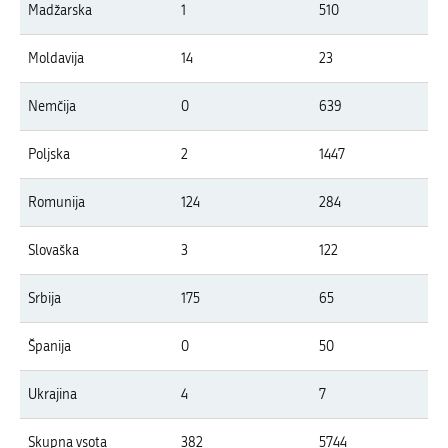
Madžarska
1
510
Moldavija
14
23
Nemčija
0
639
Poljska
2
1447
Romunija
124
284
Slovaška
3
122
Srbija
175
65
Španija
0
50
Ukrajina
4
7
Skupna vsota
382
5744