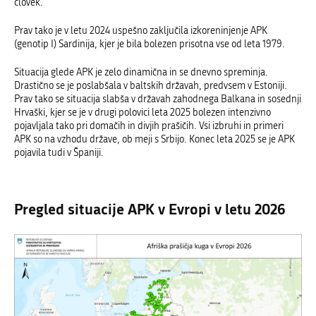
človek.
Prav tako je v letu 2024 uspešno zaključila izkoreninjenje APK
(genotip I) Sardinija, kjer je bila bolezen prisotna vse od leta 1979.
Situacija glede APK je zelo dinamična in se dnevno spreminja.
Drastično se je poslabšala
v baltskih državah, predvsem v Estoniji.
Prav tako se situacija slabša v državah zahodnega Balkana in sosednji
Hrvaški, kjer se je v drugi polovici leta 2025 bolezen intenzivno
pojavljala tako pri domačih in divjih prašičih. Vsi izbruhi in primeri
APK so na vzhodu države, ob meji s Srbijo. Konec leta 2025 se je APK
pojavila tudi v Španiji.
Pregled situacije APK v Evropi v letu 2026