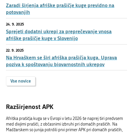
Zaradi širjenja afriške prašičje kuge previdno na
potovanjih
24. 9. 2025
Sprejeti dodatni ukrepi za preprečevanje vnosa
afriške prašičje kuge v Slovenijo
22. 9. 2025
Na Hrvaškem se širi afriška prašičja kuga, Uprava
poziva k spoštovanju biovarnostnih ukrepov
Vse novice
Razširjenost APK
Afriška prašičja kuga se v Evropi v letu 2026 še naprej širi predvsem
med divjimi prašiči, z občasnimi izbruhi pri domačih prašičih. Na
Madžarskem so junija potrdili prvi primer APK pri domačih prašičih,