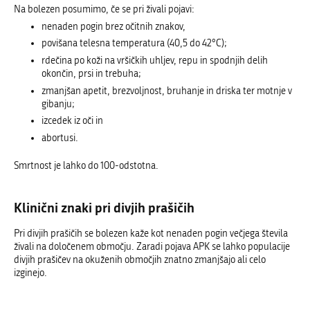
Na bolezen posumimo, če se pri živali pojavi:
nenaden pogin brez očitnih znakov,
povišana telesna temperatura (40,5 do 42°C);
rdečina po koži na vršičkih uhljev, repu in spodnjih delih
okončin, prsi in trebuha;
zmanjšan apetit, brezvoljnost, bruhanje in driska ter motnje v
gibanju;
izcedek iz oči in
abortusi.
Smrtnost je lahko do 100-odstotna.
Klinični znaki pri divjih prašičih
Pri divjih prašičih se bolezen kaže kot nenaden pogin večjega števila
živali na določenem območju. Zaradi pojava APK se lahko populacije
divjih prašičev na okuženih območjih znatno zmanjšajo ali celo
izginejo.