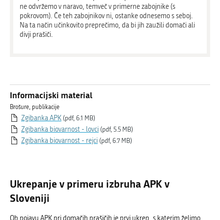
ne odvržemo v naravo, temveč v primerne zabojnike (s
pokrovom). Če teh zabojnikov ni, ostanke odnesemo s seboj.
Na ta način učinkovito preprečimo, da bi jih zaužili domači ali
divji prašiči.
Informacijski material
Brošure, publikacije
Zgibanka APK
(pdf, 6.1 MB)
Zgibanka biovarnost - lovci
(pdf, 5.5 MB)
Zgibanka biovarnost - rejci
(pdf, 6.7 MB)
Ukrepanje v primeru izbruha APK v
Sloveniji
Ob pojavu APK pri domačih prašičih je prvi ukrep, s katerim želimo