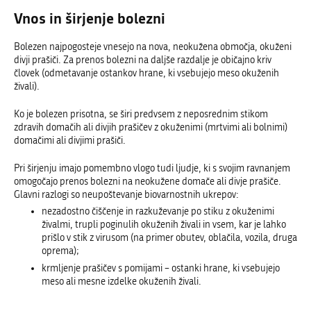
Vnos in širjenje bolezni
Bolezen najpogosteje vnesejo na nova, neokužena območja, okuženi
divji prašiči. Za prenos bolezni na daljše razdalje je običajno kriv
človek (odmetavanje ostankov hrane, ki vsebujejo meso okuženih
živali).
Ko je bolezen prisotna, se širi predvsem z neposrednim stikom
zdravih domačih ali divjih prašičev z okuženimi (mrtvimi ali bolnimi)
domačimi ali divjimi prašiči.
Pri širjenju imajo pomembno vlogo tudi ljudje, ki s svojim ravnanjem
omogočajo prenos bolezni na neokužene domače ali divje prašiče.
Glavni razlogi so neupoštevanje biovarnostnih ukrepov:
nezadostno čiščenje in razkuževanje po stiku z okuženimi
živalmi, trupli poginulih okuženih živali in vsem, kar je lahko
prišlo v stik z virusom (na primer obutev, oblačila, vozila, druga
oprema);
krmljenje prašičev s pomijami – ostanki hrane, ki vsebujejo
meso ali mesne izdelke okuženih živali.