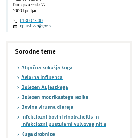
Dunajska cesta 22
1000 Ljubljana
01 300 13 00
gp.uvhvvr@gov.si
Sorodne teme
Atipična kokošja kuga
Aviarna influenca
Bolezen Aujeszkega
Bolezen modrikastega jezika
Bovina virusna diareja
Infekciozni bovini rinotraheitis in
infekciozni pustularni vulvovaginitis
Kuga drobnice