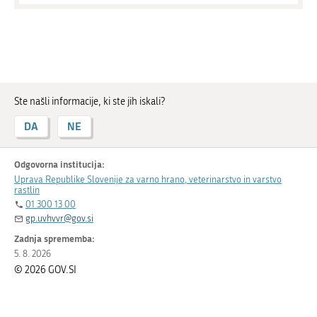
Ste našli informacije, ki ste jih iskali?
DA
NE
Odgovorna institucija:
Uprava Republike Slovenije za varno hrano, veterinarstvo in varstvo
rastlin
01 300 13 00
gp.uvhvvr@gov.si
Zadnja sprememba:
5. 8. 2026
© 2026 GOV.SI