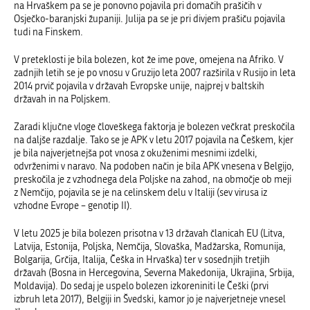
na Hrvaškem pa se je ponovno pojavila pri domačih prašičih v
Osječko-baranjski županiji. Julija pa se je pri divjem prašiču pojavila
tudi na Finskem.
V preteklosti je bila bolezen, kot že ime pove, omejena na Afriko. V
zadnjih letih se je po vnosu v Gruzijo leta 2007 razširila v Rusijo in leta
2014 prvič pojavila v državah Evropske unije, najprej v baltskih
državah in na Poljskem.
Zaradi ključne vloge človeškega faktorja je bolezen večkrat preskočila
na daljše razdalje. Tako se je APK v letu 2017 pojavila na Češkem, kjer
je bila najverjetnejša pot vnosa z okuženimi mesnimi izdelki,
odvrženimi v naravo. Na podoben način je bila APK vnesena v Belgijo,
preskočila je z vzhodnega dela Poljske na zahod, na območje ob meji
z Nemčijo, pojavila se je na celinskem delu v Italiji (sev virusa iz
vzhodne Evrope – genotip II).
V letu 2025 je bila bolezen prisotna v 13 državah članicah EU (Litva,
Latvija, Estonija, Poljska, Nemčija, Slovaška, Madžarska, Romunija,
Bolgarija, Grčija, Italija, Češka in Hrvaška) ter v sosednjih tretjih
državah (Bosna in Hercegovina, Severna Makedonija, Ukrajin
a
, Srbija,
Moldavija). Do sedaj je uspelo bolezen izkoreniniti le Češki (prvi
izbruh leta 2017)
,
Belgiji
in Švedski,
kamor jo je najverjetneje vnesel