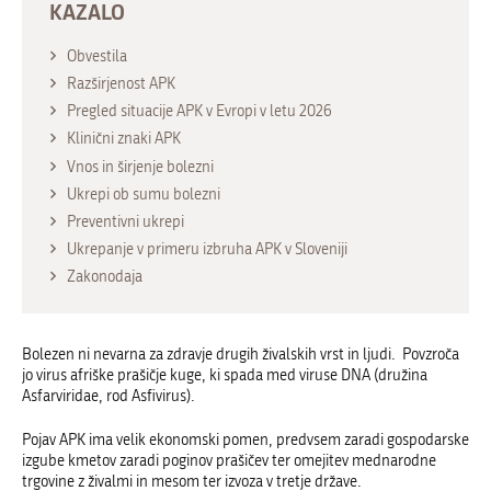
KAZALO
Obvestila
Razširjenost APK
Pregled situacije APK v Evropi v letu 2026
Klinični znaki APK
Vnos in širjenje bolezni
Ukrepi ob sumu bolezni
Preventivni ukrepi
Ukrepanje v primeru izbruha APK v Sloveniji
Zakonodaja
Bolezen ni nevarna za zdravje drugih živalskih vrst in ljudi. Povzroča
jo virus afriške prašičje kuge, ki spada med viruse DNA (družina
Asfarviridae, rod Asfivirus).
Pojav APK ima velik ekonomski pomen, predvsem zaradi gospodarske
izgube kmetov zaradi poginov prašičev ter omejitev mednarodne
trgovine z živalmi in mesom ter izvoza v tretje države.