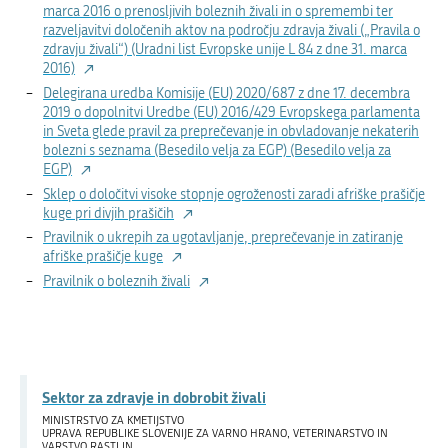
marca 2016 o prenosljivih boleznih živali in o spremembi ter
razveljavitvi določenih aktov na področju zdravja živali („Pravila o
zdravju živali“) (Uradni list Evropske unije L 84 z dne 31. marca
2016)
Delegirana uredba Komisije (EU) 2020/687 z dne 17. decembra
2019 o dopolnitvi Uredbe (EU) 2016/429 Evropskega parlamenta
in Sveta glede pravil za preprečevanje in obvladovanje nekaterih
bolezni s seznama (Besedilo velja za EGP) (Besedilo velja za
EGP)
Sklep o določitvi visoke stopnje ogroženosti zaradi afriške prašičje
kuge pri divjih prašičih
Pravilnik o ukrepih za ugotavljanje, preprečevanje in zatiranje
afriške prašičje kuge
Pravilnik o boleznih živali
Sektor za zdravje in dobrobit živali
MINISTRSTVO ZA KMETIJSTVO
UPRAVA REPUBLIKE SLOVENIJE ZA VARNO HRANO, VETERINARSTVO IN
VARSTVO RASTLIN