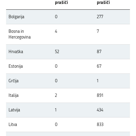
prašiči
prašiči
Pregled pojavov APK v letu 2026 po državah Evrope
Bolgarija
0
277
V tabeli so prikazani izbruhi APK v Evropi v letu 2026 po državah, ločeno z
Bosna in
4
7
Hercegovina
Hrvaška
52
87
Estonija
0
67
Grčija
0
1
Italija
2
891
Latvija
1
434
Litva
0
833