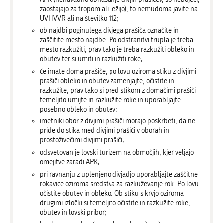
zaostajajo za tropom ali ležijo), to nemudoma javite na
UVHVVR ali na številko 112;
ob najdbi poginulega divjega prašiča označite in
zaščitite mesto najdbe. Po odstranitvi trupla je treba
mesto razkužiti, prav tako je treba razkužiti obleko in
obutev ter si umiti in razkužiti roke;
če imate doma prašiče, po lovu oziroma stiku z divjimi
prašiči obleko in obutev zamenjajte, očistite in
razkužite, prav tako si pred stikom z domačimi prašiči
temeljito umijte in razkužite roke in uporabljajte
posebno obleko in obutev;
imetniki obor z divjimi prašiči morajo poskrbeti, da ne
pride do stika med divjimi prašiči v oborah in
prostoživečimi divjimi prašiči;
odsvetovan je lovski turizem na območjih, kjer veljajo
omejitve zaradi APK;
pri ravnanju z uplenjeno divjadjo uporabljajte zaščitne
rokavice oziroma sredstva za razkuževanje rok. Po lovu
očistite obutev in obleko. Ob stiku s krvjo oziroma
drugimi izločki si temeljito očistite in razkužite roke,
obutev in lovski pribor;